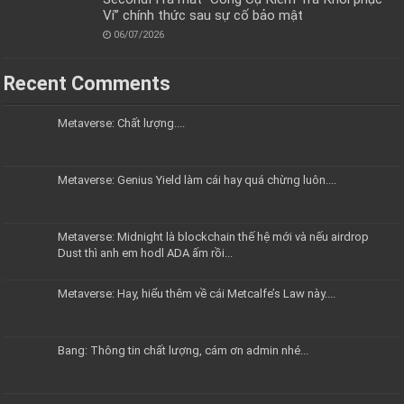
Ví” chính thức sau sự cố bảo mật
06/07/2026
Recent Comments
Metaverse: Chất lượng....
Metaverse: Genius Yield làm cái hay quá chừng luôn....
Metaverse: Midnight là blockchain thế hệ mới và nếu airdrop
Dust thì anh em hodl ADA ấm rồi...
Metaverse: Hay, hiểu thêm về cái Metcalfe’s Law này....
Bang: Thông tin chất lượng, cám ơn admin nhé...