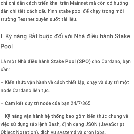
chỉ chỉ dẫn cách triển khai trên Mainnet mà còn có hướng
dẫn chi tiết cách cấu hình stake pool để chạy trong môi
trường Testnet xuyên suốt tài liệu.
I. Kỹ năng Bắt buộc đối với Nhà điều hành Stake
Pool
Là một
Nhà điều hành Stake Pool (SPO)
cho Cardano, bạn
cần:
–
Kiến thức vận hành
về cách thiết lập, chạy và duy trì một
node Cardano liên tục.
–
Cam kết
duy trì node của bạn 24/7/365.
–
Kỹ năng vận hành hệ thống
bao gồm kiến thức chung về
việc sử dụng tập lệnh Bash, định dạng JSON (JavaScript
Object Notation), dịch vụ systemd và cron jobs.