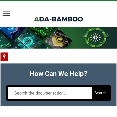
Scorechain tích hợp toàn diện Cardano cho việc tuân thủ và điều tra blockchain
How Can We Help?
Cardano ADA liên tục được thêm vào danh mục ETF của các tổ chức lớn
Cardano tại TOKEN2049 Singapore 2025
Input Output Tiên Phong Đổi Mới Hợp Đồng Thông Minh cho Bitcoin, Mở Khóa
Search
Tầm nhìn của Charles Hoskinson về Cardano và Bitcoin DeFi