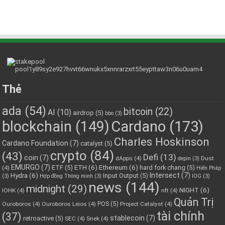
Thẻ
ada
(54)
bitcoin
(22)
AI
(10)
airdrop
(5)
bbo
(3)
blockchain
(149)
Cardano
(173)
Charles Hoskinson
Cardano Foundation
(7)
catalyst
(5)
crypto
(84)
(43)
Defi
(13)
coin
(7)
dApps
(4)
Dust
depin
(3)
EMURGO
(7)
ETH
(6)
Ethereum
(6)
ETF
(5)
hard fork chang
(5)
(4)
Hiến Pháp
Hydra
(6)
Intersect
(7)
Input Output
(5)
(3)
Hợp đồng Thông minh
(3)
IOG
(3)
news
(144)
midnight
(29)
NIGHT
(6)
IOHK
(4)
nft
(4)
Quản Trị
POS
(5)
Ouroboros
(4)
Ouroboros Leios
(4)
Project Catalyst
(4)
tài chính
(37)
stablecoin
(7)
retroactive
(5)
SEC
(4)
Snek
(4)