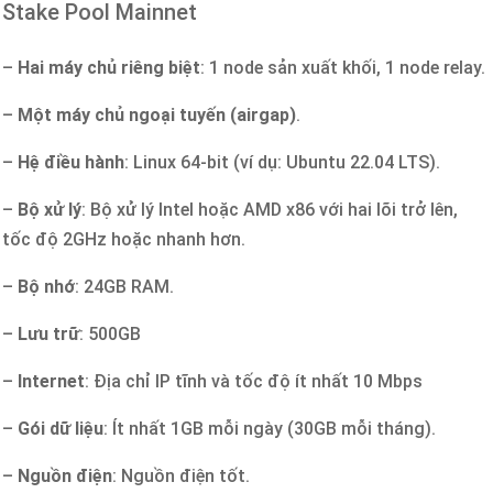
Stake Pool Mainnet
–
Hai máy chủ riêng biệt
: 1 node sản xuất khối, 1 node relay.
–
Một máy chủ ngoại tuyến (airgap)
.
–
Hệ điều hành
: Linux 64-bit (ví dụ: Ubuntu 22.04 LTS).
–
Bộ xử lý
: Bộ xử lý Intel hoặc AMD x86 với hai lõi trở lên,
tốc độ 2GHz hoặc nhanh hơn.
–
Bộ nhớ
: 24GB RAM.
–
Lưu trữ
: 500GB
–
Internet
: Địa chỉ IP tĩnh và tốc độ ít nhất 10 Mbps
–
Gói dữ liệu
: Ít nhất 1GB mỗi ngày (30GB mỗi tháng).
–
Nguồn điện
: Nguồn điện tốt.