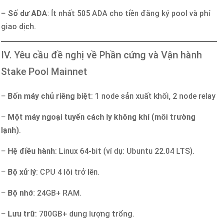
–
Số dư ADA
: Ít nhất 505 ADA cho tiền đăng ký pool và phí
giao dịch.
IV. Yêu cầu đề nghị về Phần cứng và Vận hành
Stake Pool Mainnet
–
Bốn máy chủ riêng biệt
: 1 node sản xuất khối, 2 node relay
–
Một máy ngoại tuyến cách ly không khí (môi trường
lạnh)
.
–
Hệ điều hành
: Linux 64-bit (ví dụ: Ubuntu 22.04 LTS).
–
Bộ xử lý
: CPU 4 lõi trở lên.
–
Bộ nhớ
: 24GB+ RAM.
–
Lưu trữ
: 700GB+ dung lượng trống.