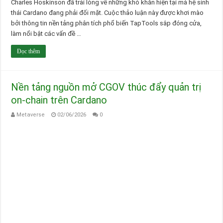
Charles Hoskinson đã trải lòng về những khó khăn hiện tại mà hệ sinh
thái Cardano đang phải đối mặt. Cuộc thảo luận này được khơi mào
bởi thông tin nền tảng phân tích phổ biến TapTools sắp đóng cửa,
làm nổi bật các vấn đề …
Đọc thêm
Nền tảng nguồn mở CGOV thúc đẩy quản trị
on-chain trên Cardano
Metaverse
02/06/2026
0