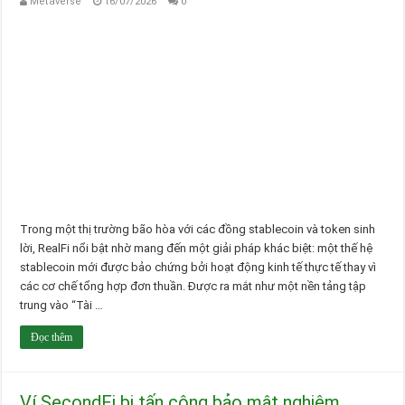
Metaverse
16/07/2026
0
Trong một thị trường bão hòa với các đồng stablecoin và token sinh
lời, RealFi nổi bật nhờ mang đến một giải pháp khác biệt: một thế hệ
stablecoin mới được bảo chứng bởi hoạt động kinh tế thực tế thay vì
các cơ chế tổng hợp đơn thuần. Được ra mắt như một nền tảng tập
trung vào “Tài …
Đọc thêm
Ví SecondFi bị tấn công bảo mật nghiêm