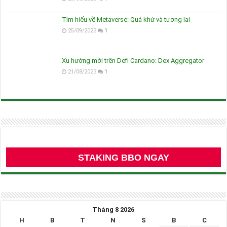
Tìm hiểu về Metaverse: Quá khứ và tương lai
25/09/2023
1
Xu hướng mới trên Defi Cardano: Dex Aggregator
21/08/2023
1
STAKING BBO NGAY
Tháng 8 2026
H
B
T
N
S
B
C