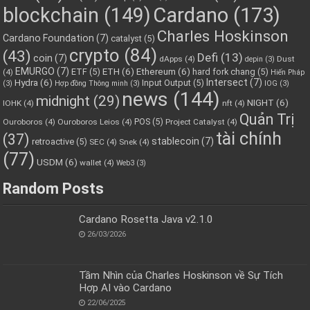
blockchain
(149)
Cardano
(173)
Charles Hoskinson
Cardano Foundation
(7)
catalyst
(5)
crypto
(84)
(43)
Defi
(13)
coin
(7)
dApps
(4)
Dust
depin
(3)
EMURGO
(7)
ETH
(6)
Ethereum
(6)
ETF
(5)
hard fork chang
(5)
(4)
Hiến Pháp
Hydra
(6)
Intersect
(7)
Input Output
(5)
(3)
Hợp đồng Thông minh
(3)
IOG
(3)
news
(144)
midnight
(29)
NIGHT
(6)
IOHK
(4)
nft
(4)
Quản Trị
POS
(5)
Ouroboros
(4)
Ouroboros Leios
(4)
Project Catalyst
(4)
tài chính
(37)
stablecoin
(7)
retroactive
(5)
SEC
(4)
Snek
(4)
(77)
USDM
(6)
wallet
(4)
Web3
(3)
Random Posts
Cardano Rosetta Java v2.1.0
26/03/2026
Tầm Nhìn của Charles Hoskinson về Sự Tích
Hợp AI vào Cardano
22/06/2025