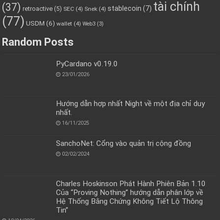
tài chính
(37)
stablecoin
(7)
retroactive
(5)
SEC
(4)
Snek
(4)
(77)
USDM
(6)
wallet
(4)
Web3
(3)
Random Posts
PyCardano v0.19.0
23/01/2026
Hướng dẫn hợp nhất Night về một địa chỉ duy
nhất.
16/11/2025
SanchoNet: Cổng vào quản trị cộng đồng
02/02/2024
Charles Hoskinson Phát Hành Phiên Bản 1.10
Của “Proving Nothing” hướng dẫn phân lớp về
Hệ Thống Bằng Chứng Không Tiết Lộ Thông
Tin”