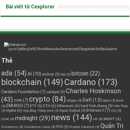
Bài viết từ Cexplorer
Thẻ
ada
(54)
bitcoin
(22)
AI
(10)
airdrop
(5)
bbo
(3)
blockchain
(149)
Cardano
(173)
Charles Hoskinson
Cardano Foundation
(7)
catalyst
(5)
crypto
(84)
(43)
Defi
(13)
coin
(7)
dApps
(4)
Dust
depin
(3)
EMURGO
(7)
ETH
(6)
Ethereum
(6)
ETF
(5)
hard fork chang
(5)
(4)
Hiến Pháp
Hydra
(6)
Intersect
(7)
Input Output
(5)
(3)
Hợp đồng Thông minh
(3)
IOG
(3)
news
(144)
midnight
(29)
NIGHT
(6)
IOHK
(4)
nft
(4)
Quản Trị
POS
(5)
Ouroboros
(4)
Ouroboros Leios
(4)
Project Catalyst
(4)