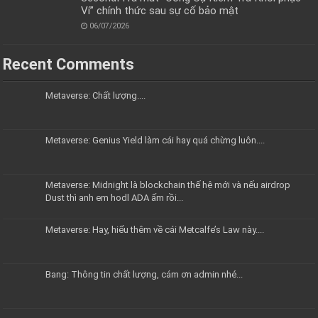
Ví” chính thức sau sự cố bảo mật
06/07/2026
Recent Comments
Metaverse: Chất lượng....
Metaverse: Genius Yield làm cái hay quá chừng luôn....
Metaverse: Midnight là blockchain thế hệ mới và nếu airdrop
Dust thì anh em hodl ADA ấm rồi...
Metaverse: Hay, hiểu thêm về cái Metcalfe’s Law này....
Bang: Thông tin chất lượng, cám ơn admin nhé...