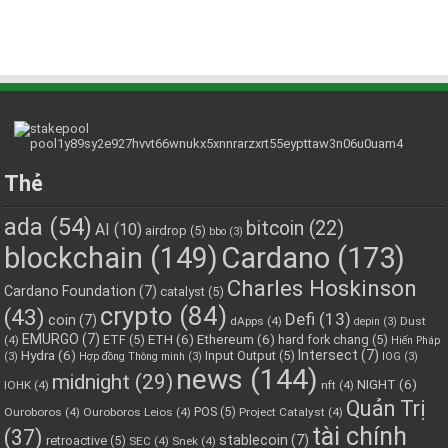
Thẻ
ada
(54)
bitcoin
(22)
AI
(10)
airdrop
(5)
bbo
(3)
blockchain
(149)
Cardano
(173)
Charles Hoskinson
Cardano Foundation
(7)
catalyst
(5)
crypto
(84)
(43)
Defi
(13)
coin
(7)
dApps
(4)
Dust
depin
(3)
EMURGO
(7)
ETH
(6)
Ethereum
(6)
ETF
(5)
hard fork chang
(5)
(4)
Hiến Pháp
Hydra
(6)
Intersect
(7)
Input Output
(5)
(3)
Hợp đồng Thông minh
(3)
IOG
(3)
news
(144)
midnight
(29)
NIGHT
(6)
IOHK
(4)
nft
(4)
Quản Trị
POS
(5)
Ouroboros
(4)
Ouroboros Leios
(4)
Project Catalyst
(4)
tài chính
(37)
stablecoin
(7)
retroactive
(5)
SEC
(4)
Snek
(4)