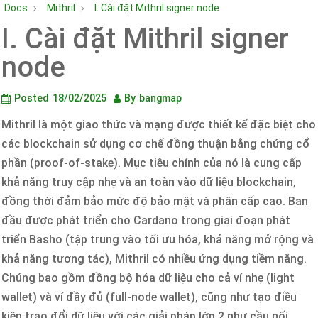
Docs
Mithril
I. Cài đặt Mithril signer node
I. Cài đặt Mithril signer
node
Posted
18/02/2025
By
bangmap
Mithril là một giao thức và mạng được thiết kế đặc biệt cho
các blockchain sử dụng cơ chế đồng thuận bằng chứng cổ
phần (proof-of-stake). Mục tiêu chính của nó là cung cấp
khả năng truy cập nhẹ và an toàn vào dữ liệu blockchain,
đồng thời đảm bảo mức độ bảo mật và phân cấp cao. Ban
đầu được phát triển cho Cardano trong giai đoạn phát
triển Basho (tập trung vào tối ưu hóa, khả năng mở rộng và
khả năng tương tác), Mithril có nhiều ứng dụng tiềm năng.
Chúng bao gồm đồng bộ hóa dữ liệu cho cả ví nhẹ (light
wallet) và ví đầy đủ (full-node wallet), cũng như tạo điều
kiện trao đổi dữ liệu với các giải pháp lớp 2 như cầu nối