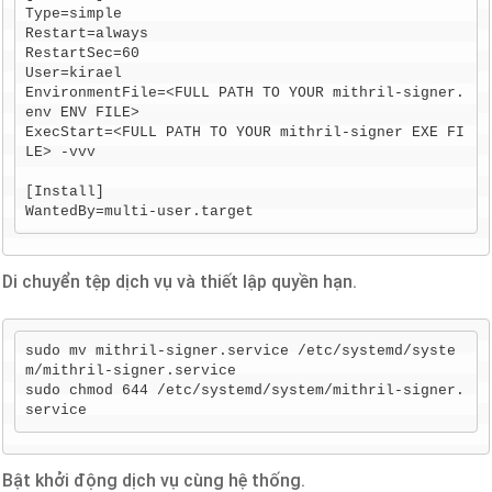
Type=simple

Restart=always

RestartSec=60

User=kirael

EnvironmentFile=<FULL PATH TO YOUR mithril-signer.
env ENV FILE>

ExecStart=<FULL PATH TO YOUR mithril-signer EXE FI
LE> -vvv

[Install]

WantedBy=multi-user.target
Di chuyển tệp dịch vụ và thiết lập quyền hạn.
sudo mv mithril-signer.service /etc/systemd/syste
m/mithril-signer.service

sudo chmod 644 /etc/systemd/system/mithril-signer.
service
Bật khởi động dịch vụ cùng hệ thống.