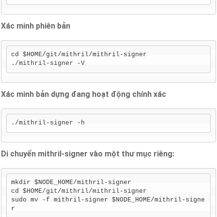
Xác minh phiên bản
cd $HOME/git/mithril/mithril-signer

./mithril-signer -V
Xác minh bản dựng đang hoạt động chính xác
./mithril-signer -h
Di chuyển mithril-signer vào một thư mục riêng:
mkdir $NODE_HOME/mithril-signer

cd $HOME/git/mithril/mithril-signer

sudo mv -f mithril-signer $NODE_HOME/mithril-signe
r