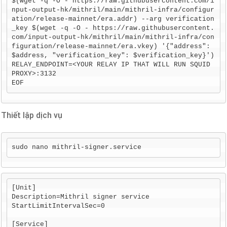
$(wget -q -O - https://raw.githubusercontent.com/i
nput-output-hk/mithril/main/mithril-infra/configur
ation/release-mainnet/era.addr) --arg verification
_key $(wget -q -O - https://raw.githubusercontent.
com/input-output-hk/mithril/main/mithril-infra/con
figuration/release-mainnet/era.vkey) '{"address": 
$address, "verification_key": $verification_key}')

RELAY_ENDPOINT=<YOUR RELAY IP THAT WILL RUN SQUID 
PROXY>:3132

EOF
Thiết lập dịch vụ
sudo nano mithril-signer.service
[Unit]

Description=Mithril signer service

StartLimitIntervalSec=0

[Service]
