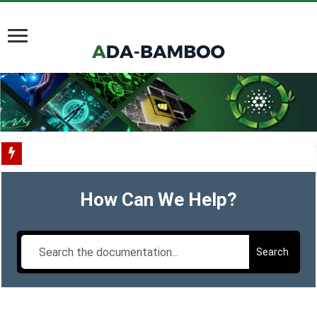
Scorechain tích hợp toàn diện Cardano cho việc tuân thủ và điều tra blockchain
How Can We Help?
Cardano ADA liên tục được thêm vào danh mục ETF của các tổ chức lớn
Cardano tại TOKEN2049 Singapore 2025
Input Output Tiên Phong Đổi Mới Hợp Đồng Thông Minh cho Bitcoin, Mở Khóa
Search
Tầm nhìn của Charles Hoskinson về Cardano và Bitcoin DeFi