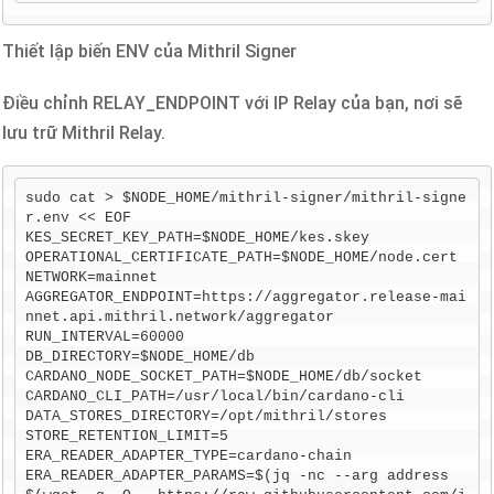
Thiết lập biến ENV của Mithril Signer
Điều chỉnh RELAY_ENDPOINT với IP Relay của bạn, nơi sẽ
lưu trữ Mithril Relay.
sudo cat > $NODE_HOME/mithril-signer/mithril-signe
r.env << EOF

KES_SECRET_KEY_PATH=$NODE_HOME/kes.skey

OPERATIONAL_CERTIFICATE_PATH=$NODE_HOME/node.cert

NETWORK=mainnet

AGGREGATOR_ENDPOINT=https://aggregator.release-mai
nnet.api.mithril.network/aggregator

RUN_INTERVAL=60000

DB_DIRECTORY=$NODE_HOME/db

CARDANO_NODE_SOCKET_PATH=$NODE_HOME/db/socket

CARDANO_CLI_PATH=/usr/local/bin/cardano-cli

DATA_STORES_DIRECTORY=/opt/mithril/stores

STORE_RETENTION_LIMIT=5

ERA_READER_ADAPTER_TYPE=cardano-chain

ERA_READER_ADAPTER_PARAMS=$(jq -nc --arg address 