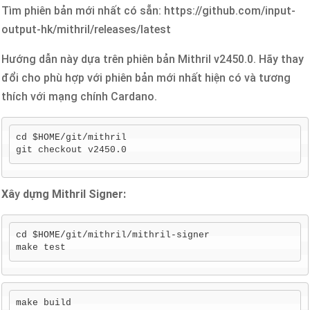
Tìm phiên bản mới nhất có sẵn: https://github.com/input-
output-hk/mithril/releases/latest
Hướng dẫn này dựa trên phiên bản Mithril v2450.0. Hãy thay
đổi cho phù hợp với phiên bản mới nhất hiện có và tương
thích với mạng chính Cardano.
cd $HOME/git/mithril

git checkout v2450.0
Xâ
y
dựng Mithril Signer:
cd $HOME/git/mithril/mithril-signer

make test
make build