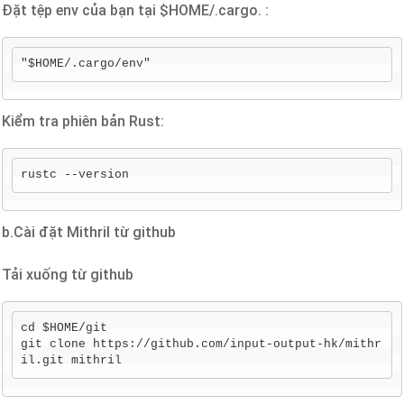
Đặt tệp env của bạn tại $HOME/.cargo. :
"$HOME/.cargo/env"
Kiểm tra phiên bản Rust:
rustc --version
b.Cài đặt Mithril từ github
Tải xuống từ github
cd $HOME/git

git clone https://github.com/input-output-hk/mithr
il.git mithril