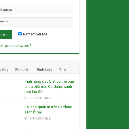
Remember Me
st your password?
n đây
Phổ biến
Bình luận
Thẻ
Tính năng đặc biệt có thể bạn
chưa biết trên Cardano, cảnh
báo lừa đảo
18/08/2023
2
Tại sao quản trị trên Cardano
sẽ thất bại
11/10/2023
2