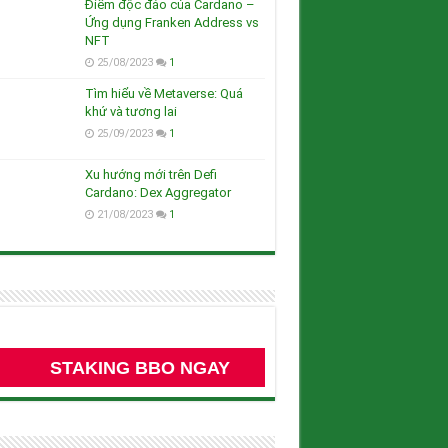
Điểm độc đáo của Cardano –
Ứng dụng Franken Address vs
NFT
25/08/2023
1
Tìm hiểu về Metaverse: Quá
khứ và tương lai
25/09/2023
1
Xu hướng mới trên Defi
Cardano: Dex Aggregator
21/08/2023
1
STAKING BBO NGAY