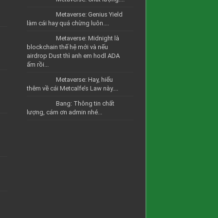
Metaverse: Genius Yield
làm cái hay quá chừng luôn....
Metaverse: Midnight là
blockchain thế hệ mới và nếu
airdrop Dust thì anh em hodl ADA
ấm rồi...
Metaverse: Hay, hiểu
thêm về cái Metcalfe’s Law này....
Bang: Thông tin chất
lượng, cám ơn admin nhé...