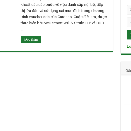
khoát các cáo buộc về việc đánh cắp nội bộ, tiếp
thị lừa đảo và sử dụng sai mục đích trong chương
trình voucher ada của Cardano. Cuộc điều tra, được
thực hiện bởi McDermott Will & Strule LLP và BDO
…
Đọc thêm
Lo
Gầ