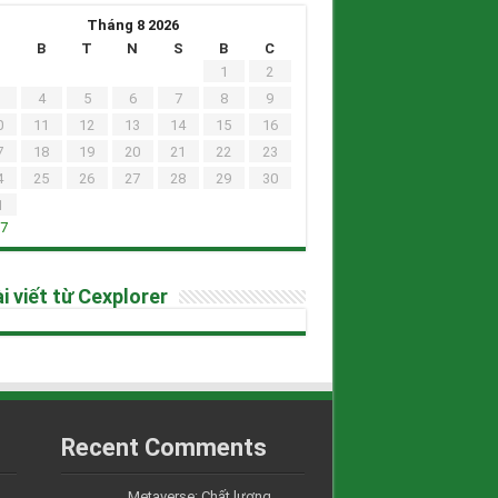
Tháng 8 2026
H
B
T
N
S
B
C
1
2
4
5
6
7
8
9
0
11
12
13
14
15
16
7
18
19
20
21
22
23
4
25
26
27
28
29
30
1
h7
i viết từ Cexplorer
Recent Comments
Metaverse: Chất lượng....