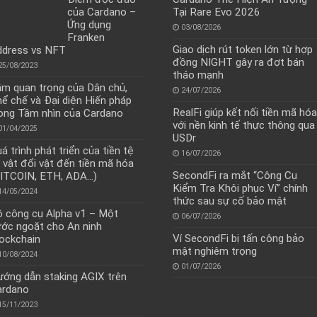
của Cardano –
Tại Rare Evo 2026
Ứng dụng
03/08/2026
Franken
Giao dịch rút token lớn từ hợp
ddress vs NFT
đồng NIGHT gây ra đợt bán
25/08/2023
tháo mạnh
m quan trọng của Dân chủ,
24/07/2026
ể chế và Đại diện Hiến pháp
RealFi giúp kết nối tiền mã hóa
ong Tầm nhìn của Cardano
với nền kinh tế thực thông qua
01/04/2025
USDr
á trình phát triển của tiền tệ
16/07/2026
 vật đổi vật đến tiền mã hóa
SecondFi ra mắt “Công Cụ
ITCOIN, ETH, ADA…)
Kiểm Tra Khôi phục Ví” chính
14/05/2024
thức sau sự cố bảo mật
 công cụ Alpha v1 – Một
06/07/2026
ớc ngoặt cho An ninh
Ví SecondFi bị tấn công bảo
ockchain
mật nghiêm trọng
10/08/2024
01/07/2026
ớng dẫn staking AGIX trên
ardano
15/11/2023