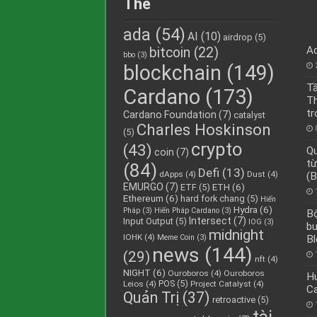
Thẻ
ada
(54)
AI
(10)
airdrop
(5)
A
bitcoin
(22)
bbo
(3)
blockchain
(149)
Tầ
Cardano
(173)
Th
tr
Cardano Foundation
(7)
catalyst
Charles Hoskinson
(5)
crypto
(43)
Qu
coin
(7)
từ
(84)
Defi
(13)
dApps
(4)
Dust
(4)
(B
EMURGO
(7)
ETH
(6)
ETF
(5)
Ethereum
(6)
hard fork chang
(5)
Hiến
Hydra
(6)
Pháp
(3)
Hiến Pháp Cardano
(3)
Bộ
Intersect
(7)
Input Output
(5)
IOG
(3)
bư
midnight
IOHK
(4)
Meme Coin
(3)
Bl
news
(144)
(29)
nft
(4)
NIGHT
(6)
Ouroboros
(4)
Ouroboros
Hư
POS
(5)
Leios
(4)
Project Catalyst
(4)
C
Quản Trị
(37)
retroactive
(5)
tài