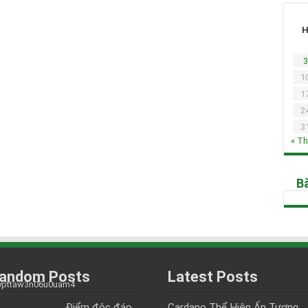
3
1
1
2
3
« T
Bà
andom Posts
Latest Posts
Điểm độc đáo
Cardano Thể Hiện Ấn Tượng