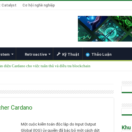
 Catalyst
Cơ hội nghề nghiệp
ystem
Retroactive
Kỹ Thuật
Thảo Luận
àn diện Cardano cho việc tuân thủ và điều tra blockchain
được thêm vào danh mục ETF của các tổ chức lớn
49 Singapore 2025
ong Đổi Mới Hợp Đồng Thông Minh cho Bitcoin, Mở Khóa DeFi và Tích Hợp Card
Hoskinson về Cardano và Bitcoin DeFi
cher Cardano
Một cuộc kiểm toán độc lập do Input Output
Khu
Global (IOG) ủy quyền đã bác bỏ một cách dứt