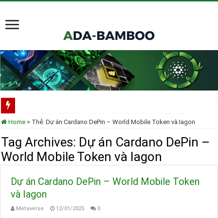
Scorechain tích hợp toàn diện Cardano cho việc tuân thủ và điều tra blockchain
Home
>
Thẻ:
Dự án Cardano DePin – World Mobile Token và Iagon
Cardano ADA liên tục được thêm vào danh mục ETF của các tổ chức lớn
Tag Archives:
Dự án Cardano DePin –
Cardano tại TOKEN2049 Singapore 2025
World Mobile Token và Iagon
Input Output Tiên Phong Đổi Mới Hợp Đồng Thông Minh cho Bitcoin, Mở Khóa
Dự án Cardano DePin – World Mobile Token
Tầm nhìn của Charles Hoskinson về Cardano và Bitcoin DeFi
và Iagon
Metaverse
12/01/2025
0