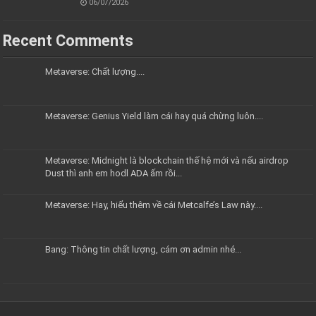
06/07/2026
Recent Comments
Metaverse: Chất lượng....
Metaverse: Genius Yield làm cái hay quá chừng luôn....
Metaverse: Midnight là blockchain thế hệ mới và nếu airdrop
Dust thì anh em hodl ADA ấm rồi...
Metaverse: Hay, hiểu thêm về cái Metcalfe’s Law này....
Bang: Thông tin chất lượng, cám ơn admin nhé...