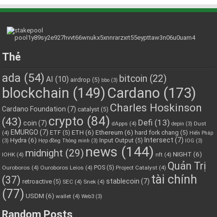
Thẻ
ada
(54)
bitcoin
(22)
AI
(10)
airdrop
(5)
bbo
(3)
blockchain
(149)
Cardano
(173)
Charles Hoskinson
Cardano Foundation
(7)
catalyst
(5)
crypto
(84)
(43)
Defi
(13)
coin
(7)
dApps
(4)
Dust
depin
(3)
EMURGO
(7)
ETH
(6)
Ethereum
(6)
ETF
(5)
hard fork chang
(5)
(4)
Hiến Pháp
Hydra
(6)
Intersect
(7)
Input Output
(5)
(3)
Hợp đồng Thông minh
(3)
IOG
(3)
news
(144)
midnight
(29)
NIGHT
(6)
IOHK
(4)
nft
(4)
Quản Trị
POS
(5)
Ouroboros
(4)
Ouroboros Leios
(4)
Project Catalyst
(4)
tài chính
(37)
stablecoin
(7)
retroactive
(5)
SEC
(4)
Snek
(4)
(77)
USDM
(6)
wallet
(4)
Web3
(3)
Random Posts