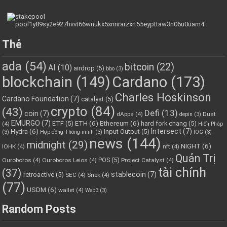
Thẻ
ada
(54)
bitcoin
(22)
AI
(10)
airdrop
(5)
bbo
(3)
blockchain
(149)
Cardano
(173)
Charles Hoskinson
Cardano Foundation
(7)
catalyst
(5)
crypto
(84)
(43)
Defi
(13)
coin
(7)
dApps
(4)
Dust
depin
(3)
EMURGO
(7)
ETH
(6)
Ethereum
(6)
ETF
(5)
hard fork chang
(5)
(4)
Hiến Pháp
Hydra
(6)
Intersect
(7)
Input Output
(5)
(3)
Hợp đồng Thông minh
(3)
IOG
(3)
news
(144)
midnight
(29)
NIGHT
(6)
IOHK
(4)
nft
(4)
Quản Trị
POS
(5)
Ouroboros
(4)
Ouroboros Leios
(4)
Project Catalyst
(4)
tài chính
(37)
stablecoin
(7)
retroactive
(5)
SEC
(4)
Snek
(4)
(77)
USDM
(6)
wallet
(4)
Web3
(3)
Random Posts