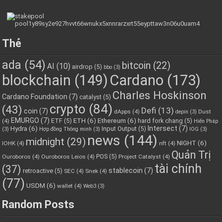
Thẻ
ada
(54)
bitcoin
(22)
AI
(10)
airdrop
(5)
bbo
(3)
blockchain
(149)
Cardano
(173)
Charles Hoskinson
Cardano Foundation
(7)
catalyst
(5)
crypto
(84)
(43)
Defi
(13)
coin
(7)
dApps
(4)
Dust
depin
(3)
EMURGO
(7)
ETH
(6)
Ethereum
(6)
ETF
(5)
hard fork chang
(5)
(4)
Hiến Pháp
Hydra
(6)
Intersect
(7)
Input Output
(5)
(3)
Hợp đồng Thông minh
(3)
IOG
(3)
news
(144)
midnight
(29)
NIGHT
(6)
IOHK
(4)
nft
(4)
Quản Trị
POS
(5)
Ouroboros
(4)
Ouroboros Leios
(4)
Project Catalyst
(4)
tài chính
(37)
stablecoin
(7)
retroactive
(5)
SEC
(4)
Snek
(4)
(77)
USDM
(6)
wallet
(4)
Web3
(3)
Random Posts