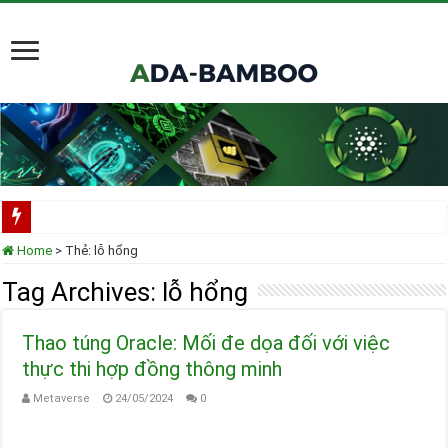
Scorechain tích hợp toàn diện Cardano cho việc tuân thủ và điều tra blockchain
Home
>
Thẻ:
lỗ hổng
Cardano ADA liên tục được thêm vào danh mục ETF của các tổ chức lớn
Tag Archives:
lỗ hổng
Cardano tại TOKEN2049 Singapore 2025
Thao túng Oracle: Mối đe dọa đối với việc
Input Output Tiên Phong Đổi Mới Hợp Đồng Thông Minh cho Bitcoin, Mở Khóa
thực thi hợp đồng thông minh
Tầm nhìn của Charles Hoskinson về Cardano và Bitcoin DeFi
Metaverse
24/05/2024
0