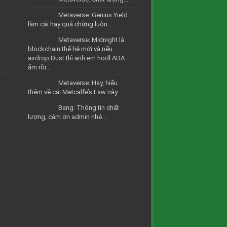
Metaverse: Genius Yield
làm cái hay quá chừng luôn....
Metaverse: Midnight là
blockchain thế hệ mới và nếu
airdrop Dust thì anh em hodl ADA
ấm rồi...
Metaverse: Hay, hiểu
thêm về cái Metcalfe’s Law này....
Bang: Thông tin chất
lượng, cám ơn admin nhé...