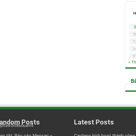
3
1
1
2
3
« T
Bà
andom Posts
Latest Posts
m tắt: Báo cáo Messari –
Cardano kích hoạt thành công