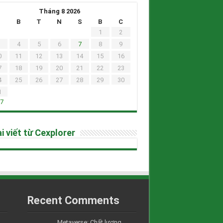
Tháng 8 2026
H
B
T
N
S
B
C
1
2
4
5
6
7
8
9
0
11
12
13
14
15
16
7
18
19
20
21
22
23
4
25
26
27
28
29
30
1
h7
i viết từ Cexplorer
Recent Comments
Metaverse: Chất lượng....