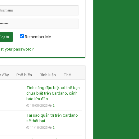
Remember Me
st your password?
n đây
Phổ biến
Bình luận
Thẻ
Tính năng đặc biệt có thể bạn
chưa biết trên Cardano, cảnh
báo lừa đảo
18/08/2023
2
Tại sao quản trị trên Cardano
sẽ thất bại
11/10/2023
2