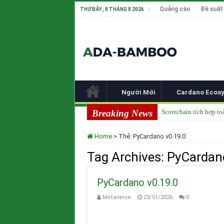
Quảng cáo
Đề xuất
THỨ BẢY , 8 THÁNG 8 2026
Người Mới
Cardano Ecos
Breaking News
Scorechain tích hợp to
Cardano ADA liên tục 
Home
>
Thẻ:
PyCardano v0.19.0
Cardano tại TOKEN20
Tag Archives:
PyCardan
Input Output Tiên Ph
Tầm nhìn của Charles 
PyCardano v0.19.0
Metaverse
23/01/2026
0