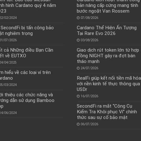
nh hình Cardano quý 4 năm
bản nâng cấp cứng mang tính
023
bước ngoặt Van Rossem
22/02/2024
07/08/2026
 SecondFi bị tấn công bảo
Cardano Thể Hiện Ấn Tượng
t nghiêm trọng
Tại Rare Evo 2026
01/07/2026
03/08/2026
t cả Những điều Bạn Cần
Giao dịch rút token lớn từ hợp
ết về EUTXO
đồng NIGHT gây ra đợt bán
tháo mạnh
24/04/2025
24/07/2026
m hiểu về các loại ví trên
ardano
RealFi giúp kết nối tiền mã hóa
với nền kinh tế thực thông qua
05/03/2024
USDr
ới thiệu các chức năng và
16/07/2026
ướng dẫn sử dụng Bamboo
pp
SecondFi ra mắt “Công Cụ
Kiểm Tra Khôi phục Ví” chính
14/06/2024
thức sau sự cố bảo mật
06/07/2026