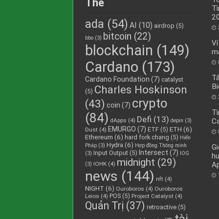
Thẻ
Tì
2
ada
(54)
AI
(10)
airdrop
(5)
bitcoin
(22)
bbo
(3)
Ví
blockchain
(149)
mậ
Cardano
(173)
Tấ
Cardano Foundation
(7)
catalyst
Bi
Charles Hoskinson
(5)
crypto
(43)
coin
(7)
Tì
(84)
Defi
(13)
dApps
(4)
C
depin
(3)
EMURGO
(7)
ETH
(6)
ETF
(5)
Dust
(4)
Ethereum
(6)
hard fork chang
(5)
Hiến
Hydra
(6)
Pháp
(3)
Hợp đồng Thông minh
Gi
Intersect
(7)
Input Output
(5)
(3)
IOG
h
midnight
(29)
IOHK
(4)
A
(3)
news
(144)
nft
(4)
NIGHT
(6)
Ouroboros
(4)
Ouroboros
POS
(5)
Leios
(4)
Project Catalyst
(4)
Quản Trị
(37)
retroactive
(5)
tài