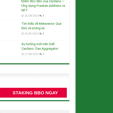
Điểm độc đáo của Cardano –
Ứng dụng Franken Address vs
NFT
25/08/2023
1
Tìm hiểu về Metaverse: Quá
khứ và tương lai
25/09/2023
1
Xu hướng mới trên Defi
Cardano: Dex Aggregator
21/08/2023
1
STAKING BBO NGAY