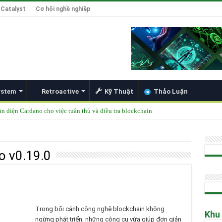
 Catalyst
Cơ hội nghề nghiệp
ystem
Retroactive
Kỹ Thuật
Thảo Luận
àn diện Cardano cho việc tuân thủ và điều tra blockchain
được thêm vào danh mục ETF của các tổ chức lớn
49 Singapore 2025
o v0.19.0
ong Đổi Mới Hợp Đồng Thông Minh cho Bitcoin, Mở Khóa DeFi và Tích Hợp Card
Hoskinson về Cardano và Bitcoin DeFi
Trong bối cảnh công nghệ blockchain không
Khu
ngừng phát triển, những công cụ vừa giúp đơn giản