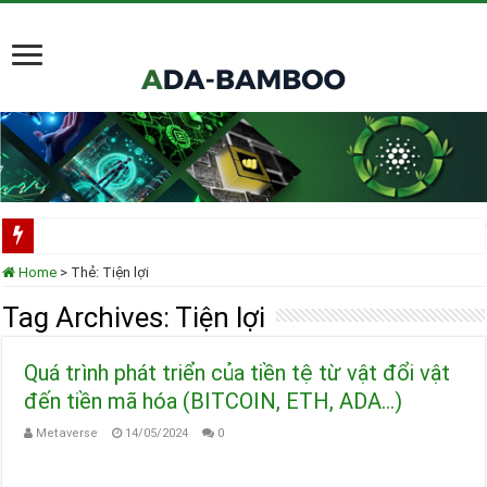
Scorechain tích hợp toàn diện Cardano cho việc tuân thủ và điều tra blockchain
Home
>
Thẻ:
Tiện lợi
Cardano ADA liên tục được thêm vào danh mục ETF của các tổ chức lớn
Tag Archives:
Tiện lợi
Cardano tại TOKEN2049 Singapore 2025
Quá trình phát triển của tiền tệ từ vật đổi vật
Input Output Tiên Phong Đổi Mới Hợp Đồng Thông Minh cho Bitcoin, Mở Khóa
đến tiền mã hóa (BITCOIN, ETH, ADA…)
Tầm nhìn của Charles Hoskinson về Cardano và Bitcoin DeFi
Metaverse
14/05/2024
0