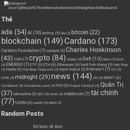
Thẻ
ada
(54)
bitcoin
(22)
AI
(10)
airdrop
(5)
bbo
(3)
blockchain
(149)
Cardano
(173)
Charles Hoskinson
Cardano Foundation
(7)
catalyst
(5)
crypto
(84)
(43)
Defi
(13)
coin
(7)
dApps
(4)
Dust
depin
(3)
EMURGO
(7)
ETH
(6)
Ethereum
(6)
ETF
(5)
hard fork chang
(5)
(4)
Hiến Pháp
Hydra
(6)
Intersect
(7)
Input Output
(5)
(3)
Hợp đồng Thông minh
(3)
IOG
(3)
news
(144)
midnight
(29)
NIGHT
(6)
IOHK
(4)
nft
(4)
Quản Trị
POS
(5)
Ouroboros
(4)
Ouroboros Leios
(4)
Project Catalyst
(4)
tài chính
(37)
stablecoin
(7)
retroactive
(5)
SEC
(4)
Snek
(4)
(77)
USDM
(6)
wallet
(4)
Web3
(3)
Random Posts
Sơ lược về Axo