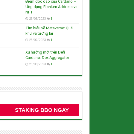
Điểm độc đáo của Cardano –
Ứng dụng Franken Address vs
NFT
25/08/2023
1
Tìm hiểu về Metaverse: Quá
khứ và tương lai
25/09/2023
1
Xu hướng mới trên Defi
Cardano: Dex Aggregator
21/08/2023
1
STAKING BBO NGAY