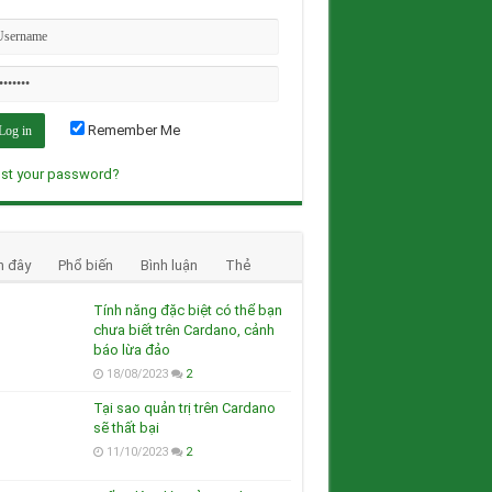
Remember Me
st your password?
n đây
Phổ biến
Bình luận
Thẻ
Tính năng đặc biệt có thể bạn
chưa biết trên Cardano, cảnh
báo lừa đảo
18/08/2023
2
Tại sao quản trị trên Cardano
sẽ thất bại
11/10/2023
2