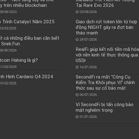
y trên nhiều blockchain
Tại Rare Evo 2026
28/08/2023
03/08/2026
 Trình Catalyst Năm 2025
Giao dịch rút token lớn từ hợp
đồng NIGHT gây ra đợt bán
03/03/2025
tháo mạnh
t cả những điều bạn cần biết
24/07/2026
 Snek.Fun
RealFi giúp kết nối tiền mã hóa
08/09/2024
với nền kinh tế thực thông qua
tcoin Halving là gì?
USDr
11/03/2024
16/07/2026
nh Hình Cardano Q4 2024
SecondFi ra mắt “Công Cụ
Kiểm Tra Khôi phục Ví” chính
19/02/2025
thức sau sự cố bảo mật
06/07/2026
Ví SecondFi bị tấn công bảo
mật nghiêm trọng
01/07/2026