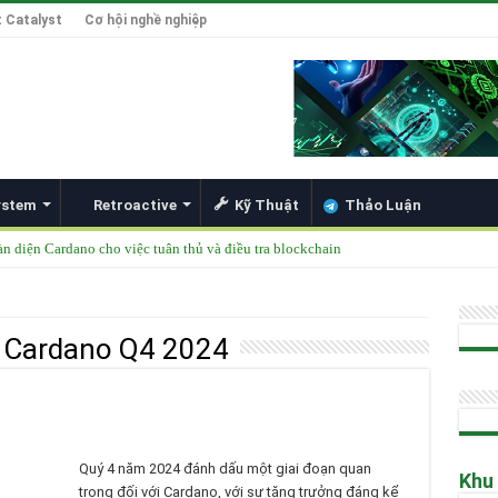
 Catalyst
Cơ hội nghề nghiệp
ystem
Retroactive
Kỹ Thuật
Thảo Luận
àn diện Cardano cho việc tuân thủ và điều tra blockchain
được thêm vào danh mục ETF của các tổ chức lớn
49 Singapore 2025
h Cardano Q4 2024
ong Đổi Mới Hợp Đồng Thông Minh cho Bitcoin, Mở Khóa DeFi và Tích Hợp Card
Hoskinson về Cardano và Bitcoin DeFi
Quý 4 năm 2024 đánh dấu một giai đoạn quan
Khu
trọng đối với Cardano, với sự tăng trưởng đáng kể