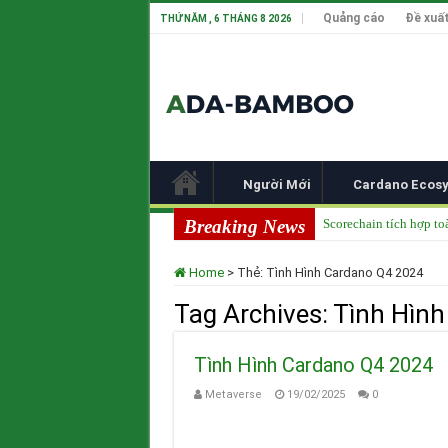
Quảng cáo
Đề xuất
THỨ NĂM , 6 THÁNG 8 2026
Người Mới
Cardano Ecos
Breaking News
Scorechain tích hợp to
Cardano ADA liên tục 
Home
>
Thẻ:
Tình Hình Cardano Q4 2024
Cardano tại TOKEN20
Tag Archives:
Tình Hìn
Input Output Tiên Ph
Tầm nhìn của Charles 
Tình Hình Cardano Q4 2024
Metaverse
19/02/2025
0