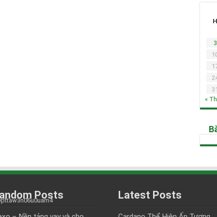
3
1
1
2
3
« T
Bà
andom Posts
Latest Posts
xo – Nền tảng vay và cho
Cardano Thể Hiện Ấn Tượng