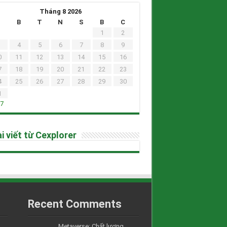
Tháng 8 2026
H
B
T
N
S
B
C
1
2
4
5
6
7
8
9
0
11
12
13
14
15
16
7
18
19
20
21
22
23
4
25
26
27
28
29
30
1
h7
i viết từ Cexplorer
Recent Comments
Metaverse: Chất lượng....