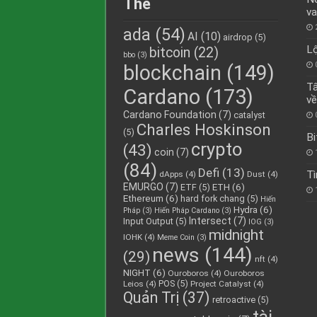
Thẻ
va
ada
(54)
AI
(10)
airdrop
(5)
Lộ
bitcoin
(22)
bbo
(3)
blockchain
(149)
Tấ
Cardano
(173)
về
Cardano Foundation
(7)
catalyst
Charles Hoskinson
(5)
Bi
crypto
(43)
coin
(7)
(84)
Defi
(13)
Tì
dApps
(4)
Dust
(4)
EMURGO
(7)
ETH
(6)
ETF
(5)
Ethereum
(6)
hard fork chang
(5)
Hiến
Hydra
(6)
Pháp
(3)
Hiến Pháp Cardano
(3)
Intersect
(7)
Input Output
(5)
IOG
(3)
midnight
IOHK
(4)
Meme Coin
(3)
news
(144)
(29)
nft
(4)
NIGHT
(6)
Ouroboros
(4)
Ouroboros
POS
(5)
Leios
(4)
Project Catalyst
(4)
Quản Trị
(37)
retroactive
(5)
tài