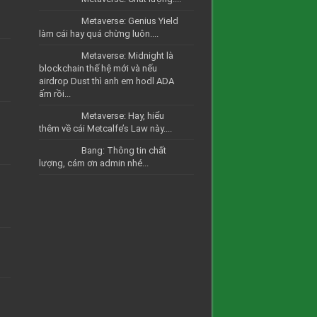
Metaverse: Genius Yield
làm cái hay quá chừng luôn....
Metaverse: Midnight là
blockchain thế hệ mới và nếu
airdrop Dust thì anh em hodl ADA
ấm rồi...
Metaverse: Hay, hiểu
thêm về cái Metcalfe’s Law này....
Bang: Thông tin chất
lượng, cám ơn admin nhé...