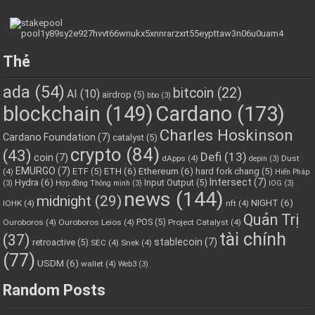
Thẻ
ada
(54)
bitcoin
(22)
AI
(10)
airdrop
(5)
bbo
(3)
blockchain
(149)
Cardano
(173)
Charles Hoskinson
Cardano Foundation
(7)
catalyst
(5)
crypto
(84)
(43)
Defi
(13)
coin
(7)
dApps
(4)
Dust
depin
(3)
EMURGO
(7)
ETH
(6)
Ethereum
(6)
ETF
(5)
hard fork chang
(5)
(4)
Hiến Pháp
Hydra
(6)
Intersect
(7)
Input Output
(5)
(3)
Hợp đồng Thông minh
(3)
IOG
(3)
news
(144)
midnight
(29)
NIGHT
(6)
IOHK
(4)
nft
(4)
Quản Trị
POS
(5)
Ouroboros
(4)
Ouroboros Leios
(4)
Project Catalyst
(4)
tài chính
(37)
stablecoin
(7)
retroactive
(5)
SEC
(4)
Snek
(4)
(77)
USDM
(6)
wallet
(4)
Web3
(3)
Random Posts