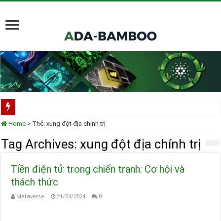
Scorechain tích hợp toàn diện Cardano cho việc tuân thủ và điều tra blockchain
Home
>
Thẻ:
xung đột địa chính trị
Cardano ADA liên tục được thêm vào danh mục ETF của các tổ chức lớn
Tag Archives:
xung đột địa chính trị
Cardano tại TOKEN2049 Singapore 2025
Tiền điện tử trong chiến tranh: Cơ hội và
Input Output Tiên Phong Đổi Mới Hợp Đồng Thông Minh cho Bitcoin, Mở Khóa
thách thức
Tầm nhìn của Charles Hoskinson về Cardano và Bitcoin DeFi
Metaverse
21/04/2024
0