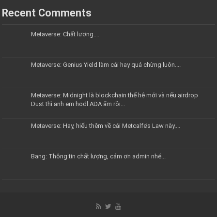
Recent Comments
Metaverse: Chất lượng....
Metaverse: Genius Yield làm cái hay quá chừng luôn....
Metaverse: Midnight là blockchain thế hệ mới và nếu airdrop
Dust thì anh em hodl ADA ấm rồi...
Metaverse: Hay, hiểu thêm về cái Metcalfe’s Law này....
Bang: Thông tin chất lượng, cám ơn admin nhé...