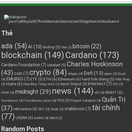
Thẻ
ada
(54)
bitcoin
(22)
AI
(10)
airdrop
(5)
bbo
(3)
blockchain
(149)
Cardano
(173)
Charles Hoskinson
Cardano Foundation
(7)
catalyst
(5)
crypto
(84)
(43)
Defi
(13)
coin
(7)
dApps
(4)
Dust
depin
(3)
EMURGO
(7)
ETH
(6)
Ethereum
(6)
ETF
(5)
hard fork chang
(5)
(4)
Hiến Pháp
Hydra
(6)
Intersect
(7)
Input Output
(5)
(3)
Hợp đồng Thông minh
(3)
IOG
(3)
news
(144)
midnight
(29)
NIGHT
(6)
IOHK
(4)
nft
(4)
Quản Trị
POS
(5)
Ouroboros
(4)
Ouroboros Leios
(4)
Project Catalyst
(4)
tài chính
(37)
stablecoin
(7)
retroactive
(5)
SEC
(4)
Snek
(4)
(77)
USDM
(6)
wallet
(4)
Web3
(3)
Random Posts