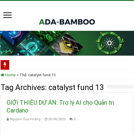
Scorechain tích hợp toàn diện Cardano cho việc tuân thủ và điều tra blockchain
Home
>
Thẻ:
catalyst fund 13
Cardano ADA liên tục được thêm vào danh mục ETF của các tổ chức lớn
Tag Archives:
catalyst fund 13
Cardano tại TOKEN2049 Singapore 2025
GIỚI THIỆU DỰ ÁN: Trợ lý AI cho Quản trị
Input Output Tiên Phong Đổi Mới Hợp Đồng Thông Minh cho Bitcoin, Mở Khóa
Cardano
Tầm nhìn của Charles Hoskinson về Cardano và Bitcoin DeFi
Nguyen Duy Hoàng
25/06/2025
0