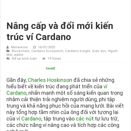
Nâng cấp và đổi mới kiến
trúc ví Cardano
Metaverse
16/01/2025
Blockchain
,
Cardano Ecosystem
,
Cardano Insight
,
Giáo dục
,
Người
Mới
,
wallet
Để lại bình luận
19 Views
tweet
Gần đây,
Charles Hoskinson
đã chia sẻ những
hiểu biết về kiến trúc đang phát triển của
ví
Cardano
, nhấn mạnh một số sáng kiến ​​quan trọng
nhằm cải thiện trải nghiệm người dùng, phi tập
trung và khả năng phục hồi của mạng lưới. Bài viết
này tổng hợp tầm nhìn của ông đối với tương lai
của
ví Cardano
, tập trung vào
các nú
t tự lưu trữ,
các chức năng ví nâng cao và tích hợp các công