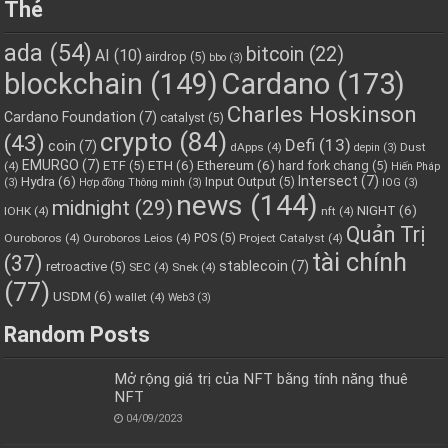
Thẻ
ada
(54)
bitcoin
(22)
AI
(10)
airdrop
(5)
bbo
(3)
blockchain
(149)
Cardano
(173)
Charles Hoskinson
Cardano Foundation
(7)
catalyst
(5)
crypto
(84)
(43)
Defi
(13)
coin
(7)
dApps
(4)
Dust
depin
(3)
EMURGO
(7)
ETH
(6)
Ethereum
(6)
ETF
(5)
hard fork chang
(5)
(4)
Hiến Pháp
Hydra
(6)
Intersect
(7)
Input Output
(5)
(3)
Hợp đồng Thông minh
(3)
IOG
(3)
news
(144)
midnight
(29)
NIGHT
(6)
IOHK
(4)
nft
(4)
Quản Trị
POS
(5)
Ouroboros
(4)
Ouroboros Leios
(4)
Project Catalyst
(4)
tài chính
(37)
stablecoin
(7)
retroactive
(5)
SEC
(4)
Snek
(4)
(77)
USDM
(6)
wallet
(4)
Web3
(3)
Random Posts
Mở rộng giá trị của NFT bằng tính năng thuê
NFT
04/09/2023