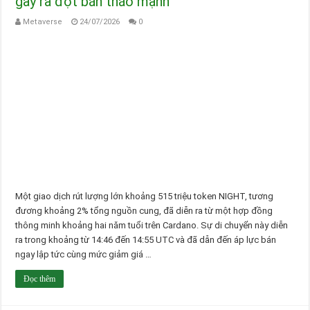
gây ra đợt bán tháo mạnh
Metaverse
24/07/2026
0
Một giao dịch rút lượng lớn khoảng 515 triệu token NIGHT, tương
đương khoảng 2% tổng nguồn cung, đã diễn ra từ một hợp đồng
thông minh khoảng hai năm tuổi trên Cardano. Sự di chuyển này diễn
ra trong khoảng từ 14:46 đến 14:55 UTC và đã dẫn đến áp lực bán
ngay lập tức cùng mức giảm giá …
Đọc thêm