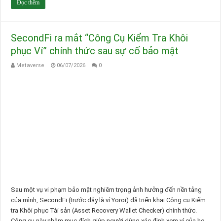
Đọc thêm
SecondFi ra mắt “Công Cụ Kiểm Tra Khôi
phục Ví” chính thức sau sự cố bảo mật
Metaverse
06/07/2026
0
Sau một vụ vi phạm bảo mật nghiêm trọng ảnh hưởng đến nền tảng
của mình, SecondFi (trước đây là ví Yoroi) đã triển khai Công cụ Kiểm
tra Khôi phục Tài sản (Asset Recovery Wallet Checker) chính thức.
Công cụ này nhằm mục đích giúp người dùng xác định xem ví của họ