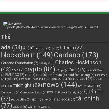
Thẻ
ada
(54)
bitcoin
(22)
AI
(10)
airdrop
(5)
bbo
(3)
blockchain
(149)
Cardano
(173)
Charles Hoskinson
Cardano Foundation
(7)
catalyst
(5)
crypto
(84)
(43)
Defi
(13)
coin
(7)
dApps
(4)
Dust
depin
(3)
EMURGO
(7)
ETH
(6)
Ethereum
(6)
ETF
(5)
hard fork chang
(5)
(4)
Hiến Pháp
Hydra
(6)
Intersect
(7)
Input Output
(5)
(3)
Hợp đồng Thông minh
(3)
IOG
(3)
news
(144)
midnight
(29)
NIGHT
(6)
IOHK
(4)
nft
(4)
Quản Trị
POS
(5)
Ouroboros
(4)
Ouroboros Leios
(4)
Project Catalyst
(4)
tài chính
(37)
stablecoin
(7)
retroactive
(5)
SEC
(4)
Snek
(4)
(77)
USDM
(6)
wallet
(4)
Web3
(3)