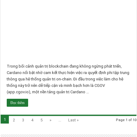
Trong bối cảnh quản trị blockchain đang không ngừng phát triển,
Cardano nổi bật nhờ cam kết thực hiện việc ra quyết định phi tập trung
thông qua hệ thống quản trị on-chain. Đi đầu trong việc làm cho hệ
thống này trở nên dễ tiếp cận và minh bạch hơn là CGOV
(app.cgov.io), một nền tảng quản trị Cardano …
Đọc thêm
1
2
3
4
5
»
...
Last »
Page 1 of 10