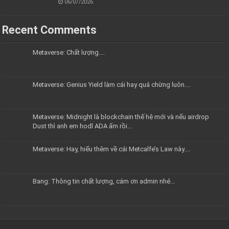
06/07/2026
Recent Comments
Metaverse: Chất lượng....
Metaverse: Genius Yield làm cái hay quá chừng luôn....
Metaverse: Midnight là blockchain thế hệ mới và nếu airdrop
Dust thì anh em hodl ADA ấm rồi...
Metaverse: Hay, hiểu thêm về cái Metcalfe’s Law này....
Bang: Thông tin chất lượng, cám ơn admin nhé...