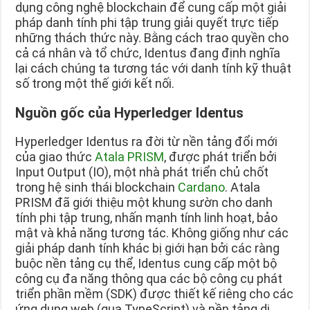
dụng công nghệ blockchain để cung cấp một giải
pháp danh tính phi tập trung giải quyết trực tiếp
những thách thức này. Bằng cách trao quyền cho
cả cá nhân và tổ chức, Identus đang định nghĩa
lại cách chúng ta tương tác với danh tính kỹ thuật
số trong một thế giới kết nối.
Nguồn gốc của Hyperledger Identus
Hyperledger Identus ra đời từ nền tảng đổi mới
của giao thức
Atala PRISM
, được phát triển bởi
Input Output (IO), một nhà phát triển chủ chốt
trong hệ sinh thái blockchain
Cardano
. Atala
PRISM đã giới thiệu một khung sườn cho danh
tính phi tập trung, nhấn mạnh tính linh hoạt, bảo
mật và khả năng tương tác. Không giống như các
giải pháp danh tính khác bị giới hạn bởi các ràng
buộc nền tảng cụ thể, Identus cung cấp một bộ
công cụ đa năng thông qua các bộ công cụ phát
triển phần mềm (SDK) được thiết kế riêng cho các
ứng dụng web (qua TypeScript) và nền tảng di