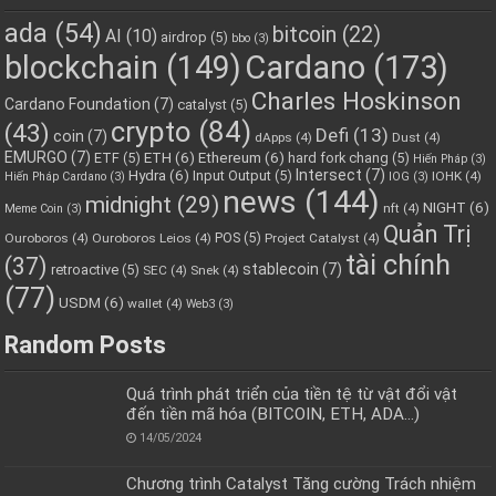
ada
(54)
bitcoin
(22)
AI
(10)
airdrop
(5)
bbo
(3)
blockchain
(149)
Cardano
(173)
Charles Hoskinson
Cardano Foundation
(7)
catalyst
(5)
crypto
(84)
(43)
Defi
(13)
coin
(7)
dApps
(4)
Dust
(4)
EMURGO
(7)
ETH
(6)
Ethereum
(6)
ETF
(5)
hard fork chang
(5)
Hiến Pháp
(3)
Hydra
(6)
Intersect
(7)
Input Output
(5)
IOHK
(4)
Hiến Pháp Cardano
(3)
IOG
(3)
news
(144)
midnight
(29)
NIGHT
(6)
nft
(4)
Meme Coin
(3)
Quản Trị
POS
(5)
Ouroboros
(4)
Ouroboros Leios
(4)
Project Catalyst
(4)
tài chính
(37)
stablecoin
(7)
retroactive
(5)
SEC
(4)
Snek
(4)
(77)
USDM
(6)
wallet
(4)
Web3
(3)
Random Posts
Quá trình phát triển của tiền tệ từ vật đổi vật
đến tiền mã hóa (BITCOIN, ETH, ADA…)
14/05/2024
Chương trình Catalyst Tăng cường Trách nhiệm