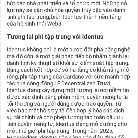
hút các nhà phát triển và tổ chức mới. Những nỗ
lực này sẽ dân chủ hóa quyền truy cập vào danh
tính phi tập trung, biến Identus thành nền tảng
của hệ sinh thái Web3.
Tương lai phi tập trung với Identus
Identus không chỉ là một bước đột phá công nghệ
mà đó còn là một giải pháp tiến bộ nhằm giành lại
danh tính kỹ thuật số khỏi sự kiểm soát tập trung.
Bằng cách kết hợp cơ sở hạ tầng có khả năng mở
rộng, phi tập trung của Cardano với sức mạnh hợp
tác của cộng đồng LF Decentralized Trust,
Identus đang xây dựng một tương lai nơi niềm tin
được xác định bằng phần mềm, quyền riêng tư là
tối thượng và người dùng được trao quyền. Từ
việc bảo mật hồ sơ y tế đến hợp lý hóa các dịch
vụ tài chính và cho phép tương tác toàn cầu ưu
tiên quyền riêng tư, Identus đang mở đường cho
một thế giới phi tập trung. Trong năm 2025,
Hyperledger Identus sẵn sàng dẫn đầu, thay đổi