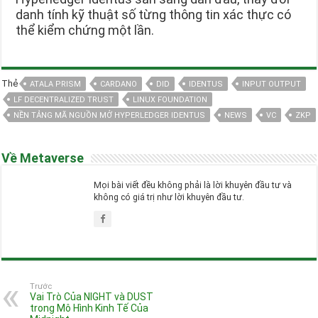
danh tính kỹ thuật số từng thông tin xác thực có
thể kiểm chứng một lần.
Thẻ
ATALA PRISM
CARDANO
DID
IDENTUS
INPUT OUTPUT
LF DECENTRALIZED TRUST
LINUX FOUNDATION
NỀN TẢNG MÃ NGUỒN MỞ HYPERLEDGER IDENTUS
NEWS
VC
ZKP
Về Metaverse
Mọi bài viết đều không phải là lời khuyên đầu tư và
không có giá trị như lời khuyên đầu tư.
Trước
Vai Trò Của NIGHT và DUST
trong Mô Hình Kinh Tế Của