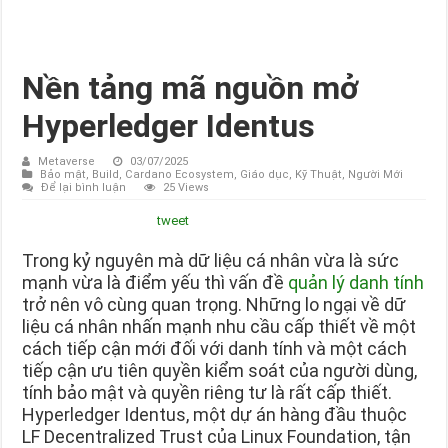
Nền tảng mã nguồn mở
Hyperledger Identus
Metaverse
03/07/2025
Bảo mật
,
Build
,
Cardano Ecosystem
,
Giáo dục
,
Kỹ Thuật
,
Người Mới
Để lại bình luận
25 Views
tweet
Trong kỷ nguyên mà dữ liệu cá nhân vừa là sức
mạnh vừa là điểm yếu thì vấn đề
quản lý danh tính
trở nên vô cùng quan trọng. Những lo ngại về dữ
liệu cá nhân nhấn mạnh nhu cầu cấp thiết về một
cách tiếp cận mới đối với danh tính và một cách
tiếp cận ưu tiên quyền kiểm soát của người dùng,
tính bảo mật và quyền riêng tư là rất cấp thiết.
Hyperledger Identus, một dự án hàng đầu thuộc
LF Decentralized Trust của Linux Foundation, tận