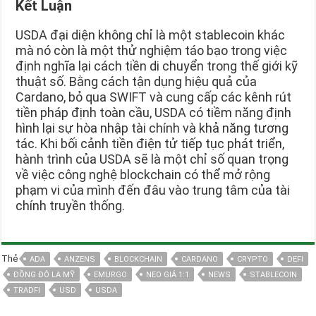
Kết Luận
USDA đại diện không chỉ là một stablecoin khác
mà nó còn là một thử nghiệm táo bạo trong việc
định nghĩa lại cách tiền di chuyển trong thế giới kỹ
thuật số. Bằng cách tận dụng hiệu quả của
Cardano, bỏ qua SWIFT và cung cấp các kênh rút
tiền pháp định toàn cầu, USDA có tiềm năng định
hình lại sự hòa nhập tài chính và khả năng tương
tác. Khi bối cảnh tiền điện tử tiếp tục phát triển,
hành trình của USDA sẽ là một chỉ số quan trọng
về việc công nghệ blockchain có thể mở rộng
phạm vi của mình đến đâu vào trung tâm của tài
chính truyền thống.
Thẻ
ADA
ANZENS
BLOCKCHAIN
CARDANO
CRYPTO
DEFI
ĐỒNG ĐÔ LA MỸ
EMURGO
NEO GIÁ 1:1
NEWS
STABLECOIN
TRADFI
USD
USDA