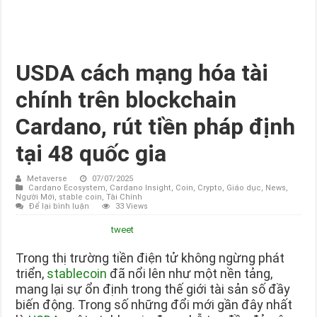
USDA cách mạng hóa tài
chính trên blockchain
Cardano, rút tiền pháp định
tại 48 quốc gia
Metaverse
07/07/2025
Cardano Ecosystem
,
Cardano Insight
,
Coin
,
Crypto
,
Giáo dục
,
News
,
Người Mới
,
stable coin
,
Tài Chính
Để lại bình luận
33 Views
tweet
Trong thị trường tiền điện tử không ngừng phát
triển,
stablecoin
đã nổi lên như một nền tảng,
mang lại sự ổn định trong thế giới tài sản số đầy
biến động. Trong số những đổi mới gần đây nhất