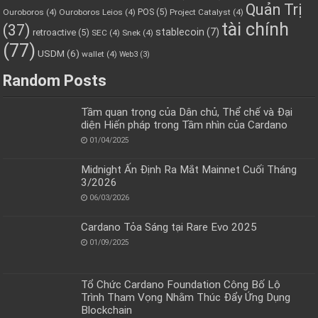
Quản Trị
POS
(5)
Ouroboros
(4)
Ouroboros Leios
(4)
Project Catalyst
(4)
tài chính
(37)
stablecoin
(7)
retroactive
(5)
SEC
(4)
Snek
(4)
(77)
USDM
(6)
wallet
(4)
Web3
(3)
Random Posts
Tầm quan trọng của Dân chủ, Thể chế và Đại
diện Hiến pháp trong Tầm nhìn của Cardano
01/04/2025
Midnight Ấn Định Ra Mắt Mainnet Cuối Tháng
3/2026
06/03/2026
Cardano Tỏa Sáng tại Rare Evo 2025
01/09/2025
Tổ Chức Cardano Foundation Công Bố Lộ
Trình Tham Vọng Nhằm Thúc Đẩy Ứng Dụng
Blockchain