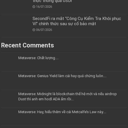
thực thông qua USDr
16/07/2026
SecondFi ra mắt “Công Cụ Kiểm Tra Khôi phục
Ví” chính thức sau sự cố bảo mật
06/07/2026
Recent Comments
Metaverse: Chất lượng....
Metaverse: Genius Yield làm cái hay quá chừng luôn....
Metaverse: Midnight là blockchain thế hệ mới và nếu airdrop
Dust thì anh em hodl ADA ấm rồi...
Metaverse: Hay, hiểu thêm về cái Metcalfe’s Law này....