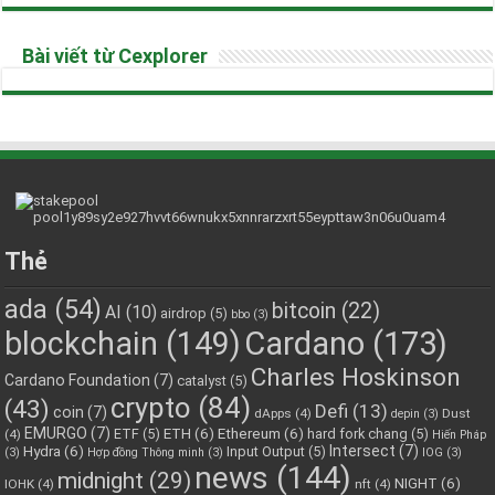
Bài viết từ Cexplorer
Thẻ
ada
(54)
bitcoin
(22)
AI
(10)
airdrop
(5)
bbo
(3)
blockchain
(149)
Cardano
(173)
Charles Hoskinson
Cardano Foundation
(7)
catalyst
(5)
crypto
(84)
(43)
Defi
(13)
coin
(7)
dApps
(4)
Dust
depin
(3)
EMURGO
(7)
ETH
(6)
Ethereum
(6)
ETF
(5)
hard fork chang
(5)
(4)
Hiến Pháp
Hydra
(6)
Intersect
(7)
Input Output
(5)
(3)
Hợp đồng Thông minh
(3)
IOG
(3)
news
(144)
midnight
(29)
NIGHT
(6)
IOHK
(4)
nft
(4)