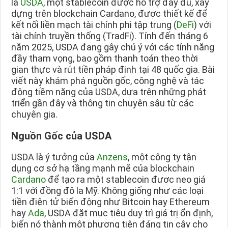
là
USDA
, một stablecoin được hỗ trợ đầy đủ, xây
dựng trên blockchain Cardano, được thiết kế để
kết nối liền mạch tài chính phi tập trung (
DeFi
) với
tài chính truyền thống (TradFi). Tính đến tháng 6
năm 2025, USDA đang gây chú ý với các tính năng
đầy tham vọng, bao gồm thanh toán theo thời
gian thực và rút tiền pháp định tại 48 quốc gia. Bài
viết này khám phá nguồn gốc, công nghệ và tác
động tiềm năng của USDA, dựa trên những phát
triển gần đây và thông tin chuyên sâu từ các
chuyên gia.
Nguồn Gốc của USDA
USDA là ý tưởng của
Anzens
, một công ty tận
dụng cơ sở hạ tầng mạnh mẽ của blockchain
Cardano
để tạo ra một stablecoin được neo giá
1:1 với đồng đô la Mỹ. Không giống như các loại
tiền điện tử biến động như Bitcoin hay Ethereum
hay
Ada
, USDA đặt mục tiêu duy trì giá trị ổn định,
biến nó thành một phương tiện đáng tin cậy cho