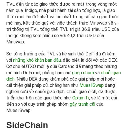
TVL đến từ các giao thức được ra mắt trong vòng một
năm qua. Indigo, nhà phát hành tài sản tổng hợp, là giao
thức mới lâu đời nhất và lớn nhất trong số các giao thức
mới này, kết thúc quý với việc thách thức Minswap về vị
trí thống trị TVL tổng thể. TVL trị giá 36,8 triệu USD của
Indigo không kém nhiều so với 40,2 triệu USD của
Minswap.
Sự tăng trưởng của TVL và hệ sinh thái DeFi đã đi kèm
với
những khó khăn ban đầu
, đặc biệt là đối với các DEX.
Cơ chế eUTXO mới lạ của Cardano đã mang theo những
mô hình DeFi mới, chẳng hạn như
ghép nhóm
và
chuỗi giao
dịch
. Nhiều DEX đang khám phá các giải pháp mới hoặc
cải thiện giải pháp cũ, chẳng hạn như
MuesliSwap
đang
nghiên cứu về chuỗi giao dịch. Chuỗi giao dịch, đã được
triển khai trên các giao thức như
Optim Fi
, sẽ là một cải
tiến so với quy trình ghép nhóm
gây tranh cãi
của
MuesliSwap.
SideChain