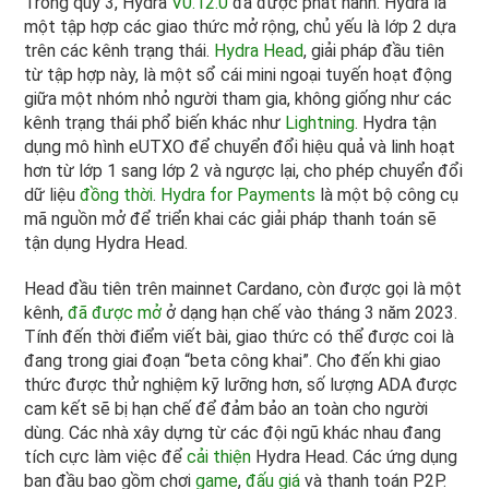
Trong quý 3, Hydra
V0.12.0
đã được phát hành. Hydra là
một tập hợp các giao thức mở rộng, chủ yếu là lớp 2 dựa
trên các kênh trạng thái.
Hydra Head
, giải pháp đầu tiên
từ tập hợp này, là một sổ cái mini ngoại tuyến hoạt động
giữa một nhóm nhỏ người tham gia, không giống như các
kênh trạng thái phổ biến khác như
Lightning
. Hydra tận
dụng mô hình eUTXO để chuyển đổi hiệu quả và linh hoạt
hơn từ lớp 1 sang lớp 2 và ngược lại, cho phép chuyển đổi
dữ liệu
đồng thời
.
Hydra for Payments
là một bộ công cụ
mã nguồn mở để triển khai các giải pháp thanh toán sẽ
tận dụng Hydra Head.
Head đầu tiên trên mainnet Cardano, còn được gọi là một
kênh,
đã được mở
ở dạng hạn chế vào tháng 3 năm 2023.
Tính đến thời điểm viết bài, giao thức có thể được coi là
đang trong giai đoạn “beta công khai”. Cho đến khi giao
thức được thử nghiệm kỹ lưỡng hơn, số lượng ADA được
cam kết sẽ bị hạn chế để đảm bảo an toàn cho người
dùng. Các nhà xây dựng từ các đội ngũ khác nhau đang
tích cực làm việc để
cải thiện
Hydra Head. Các ứng dụng
ban đầu bao gồm chơi
game
,
đấu giá
và thanh toán P2P.