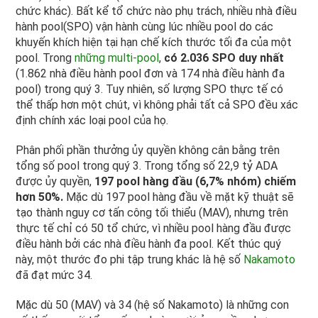
chức khác). Bất kể tổ chức nào phụ trách, nhiều nhà điều
hành pool(SPO) vận hành cùng lúc nhiều pool do các
khuyến khích hiện tại hạn chế kích thước tối đa của một
pool. Trong
những multi-pool
,
có 2.036 SPO duy nhất
(1.862 nhà điều hành pool đơn và 174 nhà điều hành đa
pool) trong quý 3. Tuy nhiên, số lượng SPO thực tế có
thể thấp hơn một chút, vì không phải tất cả SPO đều xác
định chính xác loại pool của họ.
Phân phối phần thưởng ủy quyền không cân bằng trên
tổng số pool trong quý 3. Trong tổng số 22,9 tỷ ADA
được ủy quyền,
197 pool hàng đầu (6,7% nhóm) chiếm
hơn 50%.
Mặc dù 197 pool hàng đầu về mặt kỹ thuật sẽ
tạo thành nguy cơ tấn công tối thiểu (MAV), nhưng trên
thực tế chỉ có 50 tổ chức, vì nhiều pool hàng đầu được
điều hành bởi các nhà điều hành đa pool. Kết thúc quý
này, một thước đo phi tập trung khác là hệ số
Nakamoto
đã đạt mức 34.
Mặc dù 50 (MAV) và 34 (hệ số Nakamoto) là những con