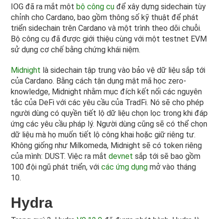
IOG đã ra mắt một
bộ công cụ
để xây dựng sidechain tùy
chỉnh cho Cardano, bao gồm thông số kỹ thuật để phát
triển sidechain trên Cardano và một trình theo dõi chuỗi.
Bộ công cụ đã được giới thiệu cùng với một testnet EVM
sử dụng cơ chế bằng chứng khái niệm.
Midnight
là sidechain tập trung vào bảo vệ dữ liệu sắp tới
của Cardano. Bằng cách tận dụng mật mã học zero-
knowledge, Midnight nhằm mục đích kết nối các nguyên
tắc của DeFi với các yêu cầu của TradFi. Nó sẽ cho phép
người dùng có quyền tiết lộ dữ liệu chọn lọc trong khi đáp
ứng các yêu cầu pháp lý. Người dùng cũng sẽ có thể chọn
dữ liệu mà họ muốn tiết lộ công khai hoặc giữ riêng tư.
Không giống như Milkomeda, Midnight sẽ có token riêng
của mình: DUST. Việc ra mắt
devnet
sắp tới sẽ bao gồm
100 đội ngũ phát triển, với
các ứng dụng
mở vào tháng
10.
Hydra