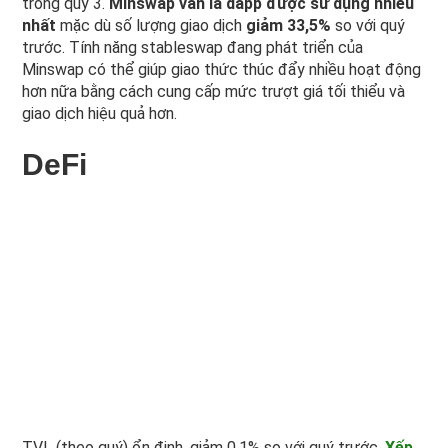
trong quý 3.
Minswap vẫn là dapp được sử dụng nhiều
nhất
mặc dù số lượng giao dịch
giảm 33,5%
so với quý
trước. Tính năng stableswap đang phát triển của
Minswap có thể giúp giao thức thúc đẩy nhiều hoạt động
hơn nữa bằng cách cung cấp mức trượt giá tối thiểu và
giao dịch hiệu quả hơn.
DeFi
TVL (theo quý) ổn định, giảm 0,1% so với quý trước.
Xếp