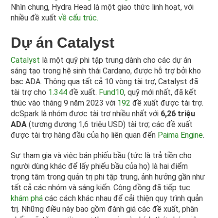
Nhìn chung, Hydra Head là một giao thức linh hoạt, với
nhiều đề xuất
về cấu trúc.
Dự án Catalyst
Catalyst
là một quỹ phi tập trung dành cho các dự án
sáng tạo trong hệ sinh thái Cardano, được hỗ trợ bởi kho
bạc ADA. Thông qua tất cả 10 vòng tài trợ, Catalyst đã
tài trợ cho
1.344
đề xuất.
Fund10
, quỹ mới nhất, đã kết
thúc vào tháng 9 năm 2023 với
192
đề xuất được tài trợ.
dcSpark là nhóm được tài trợ nhiều nhất với
6,26 triệu
ADA
(tương đương 1,6 triệu USD) tài trợ; các đề xuất
được tài trợ hàng đầu của họ liên quan đến
Paima Engine
.
Sự tham gia và việc bán phiếu bầu (tức là trả tiền cho
người dùng khác để lấy phiếu bầu của họ) là hai điểm
trọng tâm trong quản trị phi tập trung, ảnh hưởng gần như
tất cả các nhóm và sáng kiến. Cộng đồng đã tiếp tục
khám phá
các cách khác nhau để cải thiện quy trình quản
trị. Những điều này bao gồm đánh giá các đề xuất, phân