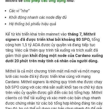
Mithril sẽ
cho phép các ứng dụng
như:
Các ví “nhẹ”
Khởi động nhanh các node đầy đủ
Hệ thống bỏ phiếu hiệu quả
Kể từ khi triển khai trên mainnet vào
tháng 7, Mithril
signers đã được triển khai bởi khoảng 80 SPO,
tổng
cộng hơn 1,5 tỷ ADA được ủy quyền và đang tiếp tục
tăng. Việc cải thiện quy trình tải xuống và trích xuất đã
giảm thời gian
khởi động một node của Cardano xuống
dưới 20 phút trên máy tính cá nhân của người dùng.
Mithril là cả một chương trình mật mã mới và một mạng
lưới các node đã ký được triển khai cùng với mạng
Cardano. Mithril signers là những quy trình nhẹ được chạy
bởi SPO cùng với các nhà sản xuất khối tạo ra chữ ký dựa
trên việc ủy quyền được gửi đến các bộ tổng hợp. Mithril
clients có thể tải xuống và xác minh các bản chụp nhanh
được chứng nhận từ các bộ tổng hợp không đáng tin cậy.
Sau đó, họ có thể sử dụng các bản chụp nhanh đó để giải