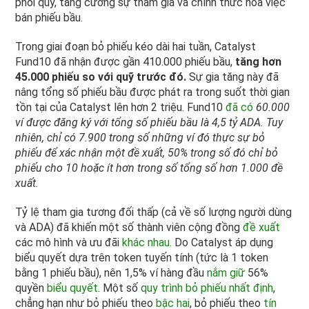
phối quỹ, tăng cường sự tham gia và chính thức hóa việc
bán phiếu bầu.
Trong giai đoạn bỏ phiếu kéo dài hai tuần, Catalyst
Fund10 đã nhận được gần 410.000 phiếu bầu,
tăng hơn
45.000 phiếu so với quỹ trước đó.
Sự gia tăng này đã
nâng tổng số phiếu bầu được phát ra trong suốt thời gian
tồn tại của Catalyst lên hơn 2 triệu. Fund10
đã có
60.000
ví được đăng ký với tổng số phiếu bầu là 4,5 tỷ ADA. Tuy
nhiên, chỉ có 7.900 trong số những ví đó thực sự bỏ
phiếu để xác nhận một đề xuất, 50% trong số đó chỉ bỏ
phiếu cho 10 hoặc ít hơn trong số tổng số hơn 1.000 đề
xuất.
Tỷ lệ tham gia tương đối thấp (cả về số lượng người dùng
và ADA) đã khiến một số thành viên cộng đồng
đề xuất
các mô hình và ưu đãi
khác nhau
. Do Catalyst áp dụng
biểu quyết dựa trên token tuyến tính (tức là 1 token
bằng 1 phiếu bầu), nên 1,5% ví hàng đầu
nắm giữ
56%
quyền
biểu quyết
. Một số
quy trình bỏ phiếu nhất định
,
chẳng hạn như bỏ phiếu theo
bậc hai
, bỏ phiếu theo
tín