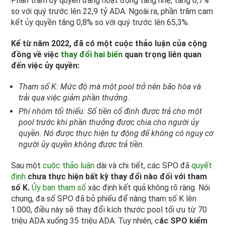
Phần trăm ủy quyền đang hoạt động tăng nhẹ, tăng 0,7%
so với quý trước lên 22,9 tỷ ADA. Ngoài ra, phần trăm cam
kết ủy quyền tăng 0,8% so với quý trước lên 65,3%.
Kể từ năm 2022, đã có một cuộc thảo luận của cộng
đồng về việc
thay đổi hai biến
quan trọng liên quan
đến việc ủy quyền:
Tham số K: Mức độ mà một pool trở nên bão hòa và
trải qua việc giảm phần thưởng.
Phí nhóm tối thiểu: Số tiền cố định được trả cho một
pool trước khi phần thưởng được chia cho người ủy
quyền. Nó được thực hiện tự động để không có nguy cơ
người ủy quyền không được trả tiền.
Sau một
cuộc thảo luận
dài và chi tiết, các SPO đã
quyết
định
chưa thực hiện bất kỳ thay đổi nào đối với tham
số K.
Ủy ban tham số
xác định kết quả không rõ ràng. Nói
chung, đa số SPO đã bỏ phiếu để nâng tham số K lên
1.000, điều này sẽ thay đổi kích thước pool tối ưu từ 70
triệu ADA xuống 35 triệu ADA. Tuy nhiên, c
ác SPO kiểm