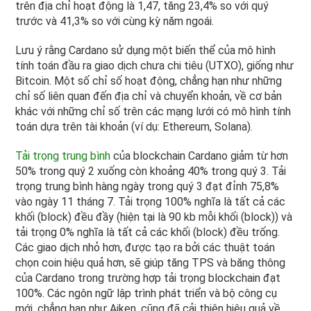
trên địa chỉ hoạt động là 1,47, tăng 23,4% so với quý
trước và 41,3% so với cùng kỳ năm ngoái.
Lưu ý rằng Cardano sử dụng một biến thể của mô hình
tính toán đầu ra giao dịch chưa chi tiêu (UTXO), giống như
Bitcoin. Một số chỉ số hoạt động, chẳng hạn như những
chỉ số liên quan đến địa chỉ và chuyển khoản, về cơ bản
khác với những chỉ số trên các mạng lưới có mô hình tính
toán dựa trên tài khoản (ví dụ: Ethereum, Solana).
Tải trọng trung bình
của blockchain Cardano giảm từ hơn
50% trong quý 2 xuống còn khoảng 40% trong quý 3. Tải
trọng trung bình hàng ngày trong quý 3 đạt đỉnh 75,8%
vào ngày 11 tháng 7. Tải trọng 100% nghĩa là tất cả các
khối (block) đều đầy (hiện tại là 90 kb mỗi khối (block)) và
tải trọng 0% nghĩa là tất cả các khối (block) đều trống.
Các giao dịch nhỏ hơn, được tạo ra bởi các thuật toán
chọn coin hiệu quả hơn, sẽ giúp tăng TPS và băng thông
của Cardano trong trường hợp tải trọng blockchain đạt
100%. Các ngôn ngữ lập trình phát triển và bộ công cụ
mới, chẳng hạn như Aiken, cũng đã cải thiện hiệu quả về