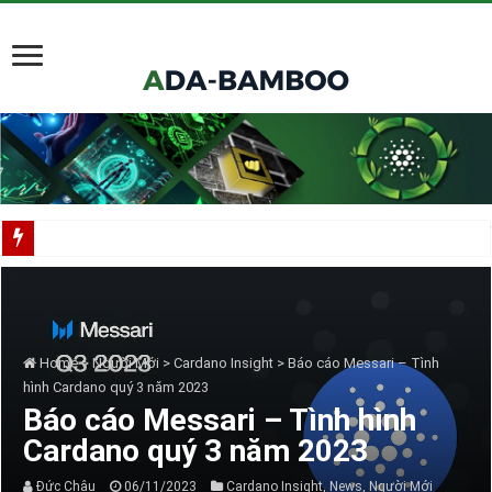
Scorechain tích hợp toàn diện Cardano cho việc tuân thủ và điều tra blockchain
Cardano ADA liên tục được thêm vào danh mục ETF của các tổ chức lớn
Cardano tại TOKEN2049 Singapore 2025
Home
>
Người Mới
>
Cardano Insight
>
Báo cáo Messari – Tình
Input Output Tiên Phong Đổi Mới Hợp Đồng Thông Minh cho Bitcoin, Mở Khóa
hình Cardano quý 3 năm 2023
Báo cáo Messari – Tình hình
Tầm nhìn của Charles Hoskinson về Cardano và Bitcoin DeFi
Cardano quý 3 năm 2023
Đức Châu
06/11/2023
Cardano Insight
,
News
,
Người Mới