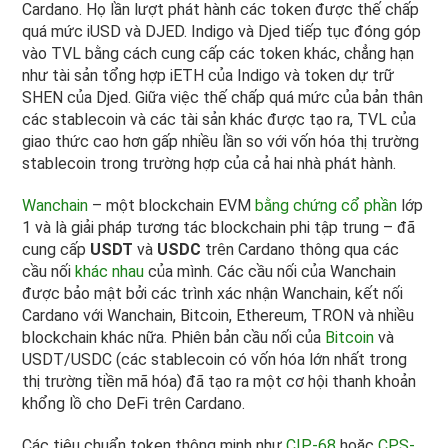
Cardano. Họ lần lượt phát hành các token được thế chấp
quá mức iUSD và DJED. Indigo và Djed tiếp tục đóng góp
vào TVL bằng cách cung cấp các token khác, chẳng hạn
như tài sản tổng hợp iETH của Indigo và token dự trữ
SHEN của Djed. Giữa việc thế chấp quá mức của bản thân
các stablecoin và các tài sản khác được tạo ra, TVL của
giao thức cao hơn gấp nhiều lần so với vốn hóa thị trường
stablecoin trong trường hợp của cả hai nhà phát hành.
Wanchain
– một blockchain EVM
bằng chứng cổ phần
lớp
1 và là giải pháp tương tác blockchain phi tập trung – đã
cung cấp
USDT
và
USDC
trên Cardano thông qua các
cầu nối
khác nhau
của mình. Các cầu nối của Wanchain
được bảo mật bởi các trình xác nhận Wanchain, kết nối
Cardano với Wanchain, Bitcoin, Ethereum, TRON và nhiều
blockchain khác nữa. Phiên bản cầu nối của
Bitcoin
và
USDT/USDC (các stablecoin có vốn hóa lớn nhất trong
thị trường tiền mã hóa) đã tạo ra một cơ hội thanh khoản
khổng lồ cho DeFi trên Cardano.
Các tiêu chuẩn token thông minh như
CIP-68
hoặc
CPS-