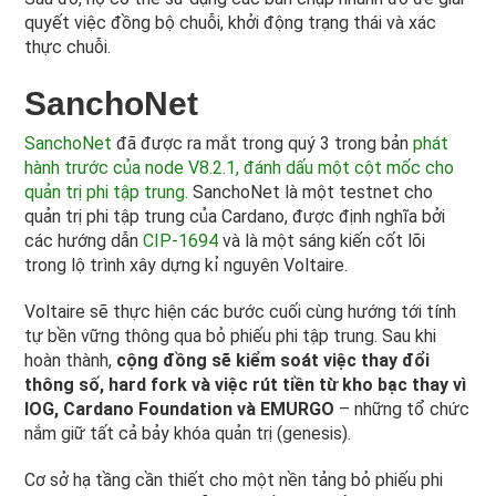
quyết việc đồng bộ chuỗi, khởi động trạng thái và xác
thực chuỗi.
SanchoNet
SanchoNet
đã được ra mắt trong quý 3 trong bản
phát
hành trước của node V8.2.1, đánh dấu một cột mốc cho
quản trị phi tập trung.
SanchoNet là một testnet cho
quản trị phi tập trung của Cardano, được định nghĩa bởi
các hướng dẫn
CIP-1694
và là một sáng kiến cốt lõi
trong lộ trình xây dựng kỉ nguyên Voltaire.
Voltaire sẽ thực hiện các bước cuối cùng hướng tới tính
tự bền vững thông qua bỏ phiếu phi tập trung. Sau khi
hoàn thành,
cộng đồng sẽ kiểm soát việc thay đổi
thông số, hard fork và việc rút tiền từ kho bạc thay vì
IOG, Cardano Foundation và EMURGO
– những tổ chức
nắm giữ tất cả bảy khóa quản trị (genesis).
Cơ sở hạ tầng cần thiết cho một nền tảng bỏ phiếu phi