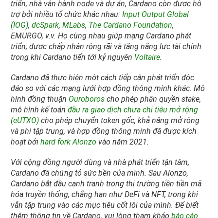
triển, nhà vận hành node và dự án, Cardano còn được hỗ
trợ bởi nhiều tổ chức khác nhau:
Input Output Global
(IOG)
,
dcSpark
,
MLabs
,
The Cardano Foundation
,
EMURGO, v.v. Họ cùng nhau giúp mạng Cardano phát
triển, được chấp nhận rộng rãi và tăng năng lực tài chính
trong khi Cardano tiến tới kỷ nguyên
Voltaire
.
Cardano đã thực hiện một cách tiếp cận phát triển độc
đáo so với các mạng lưới hợp đồng thông minh khác. Mô
hình đồng thuận
Ouroboros
cho phép phân quyền stake,
mô hình kế toán
đầu ra giao dịch chưa chi tiêu mở rộng
(eUTXO)
cho phép chuyển token gốc, khả năng mở rộng
và phi tập trung, và hợp đồng thông minh đã được kích
hoạt bởi
hard fork Alonzo
vào năm 2021.
Với cộng đồng người dùng và nhà phát triển tận tâm,
Cardano đã chứng tỏ sức bền của mình. Sau Alonzo,
Cardano bắt đầu cạnh tranh trong thị trường tiền tiền mã
hóa truyền thống, chẳng hạn như DeFi và NFT, trong khi
vẫn tập trung vào các mục tiêu cốt lõi của mình. Để biết
thêm thông tin về Cardano, vui lòng tham khảo
báo cáo