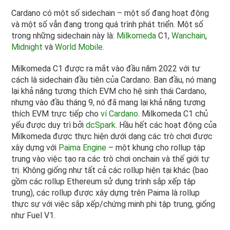
Cardano có một số sidechain – một số đang hoạt động
và một số vẫn đang trong quá trình phát triển. Một số
trong những sidechain này là:
Milkomeda
C1,
Wanchain
,
Midnight
và
World Mobile.
Milkomeda C1 được ra mắt vào đầu năm 2022 với tư
cách là sidechain đầu tiên của Cardano. Ban đầu, nó mang
lại khả năng tương thích EVM cho hệ sinh thái Cardano,
nhưng vào đầu tháng 9, nó đã mang lại khả năng tương
thích EVM trực tiếp cho
ví Cardano
. Milkomeda C1 chủ
yếu được duy trì bởi
dcSpark
. Hầu hết các hoạt động của
Milkomeda được thực hiện dưới dạng các trò chơi được
xây dựng với
Paima Engine
– một khung cho rollup tập
trung vào việc tạo ra các trò chơi onchain và thế giới tự
trị. Không giống như tất cả các rollup hiện tại khác (bao
gồm các rollup Ethereum sử dụng trình sắp xếp tập
trung), các rollup được xây dựng trên Paima là rollup
thực sự với việc sắp xếp/chứng minh phi tập trung, giống
như Fuel V1.