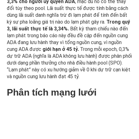
3,3% cho người ủy quyền ADA
, mặc dù nó có thể thay
đổi tùy theo pool. Lãi suất thực tế được tính bằng cách
dùng lãi suất danh nghĩa trừ đi lạm phát để tính đến bất
kỳ sự pha loãng giá trị nào do lạm phát gây ra.
Trong quý
3, lãi suất thực tế là 3,34%.
Bất kỳ tham chiếu nào đến
lạm phát trong báo cáo này đều đề cập đến nguồn cung
ADA đang lưu hành thay vì tổng nguồn cung, vì nguồn
cung ADA được
giới hạn ở 45 tỷ.
Trong mỗi epoch, 0,3%
dự trữ ADA (nghĩa là ADA không lưu hành) được phân phối
dưới dạng phần thưởng cho nhà điều hành pool (SPO).
“Lạm phát” này có xu hướng giảm về 0 khi dự trữ cạn kiệt
và nguồn cung lưu hành đạt 45 tỷ.
Phân tích mạng lưới