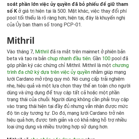
soát phần lớn việc ủy quyền đã bỏ phiếu để giữ tham
số K
ở giá trị hiện tại là 500. Mặt khác, việc thay đổi phí
pool tối thiểu là rõ ràng hơn; hiện tại, đây là khuyến nghị
của Ủy ban tham số trong PCP-01.
Mithril
Vào tháng 7,
Mithril
đã ra mắt trên mainnet ở phiên bản
beta và tạo ra bản
chụp nhanh đầu tiên
. Gần
100
pool đã
góp phần ký các chứng chỉ Mithril. Mithril là một
chương
trình đa chữ ký dựa trên việc ủy quyền
nhằm giúp mạng
lưới Cardano mở rộng quy mô. Nó cung cấp trải nghiệm
nhẹ, hiệu quả và một lựa chọn thay thế an toàn cho người
dùng và ứng dụng để truy cập tất cả hoặc một phần
trạng thái của chuỗi. Người dùng không cần phải truy cập
vào trạng thái hiện tại đầy đủ nhưng vẫn nhận được mức
độ tin cậy tương tự. Do đó, mạng lưới Cardano trở nên
hiệu quả hơn, được tinh giản và có khả năng hỗ trợ nhiều
loại ứng dụng và nhiều trường hợp sử dụng hơn.