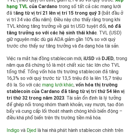
hạng TVL
của Cardano
trong số tất cả các mạng lưới
đã t
ăng từ vị trí 21 lên vị trí 15 trong quý 3
(bắt đầu ở
vị trí 34 vào đầu năm). Điều này cho thấy rằng trong khi
TVL không tăng trưởng về giá trị USD tuyệt đối,
nó đã
tăng trưởng so với các hệ sinh thái khác
. TVL (USD)
giữ nguyên mặc dù giá ADA giảm gần 10% so với quý
trước cho thấy sự tăng trưởng và đa dạng hóa tài sản.
Việc ra mắt hai đồng stablecoin mới,
iUSD
và
DJED
, trong
năm qua đã chứng tỏ là một chất xúc tác lớn cho TVL
tổng thể. Tổng vốn hóa thị trường stablecoin đã tăng
16,3% so với quý trước từ 13,5 triệu đô la lên 15,7 triệu
đô la. So với các
mạng lưới khác
,
vốn hóa thị trường
stablecoin của Cardano đã tăng từ vị trí thứ 54 lên vị
trí thứ 32 trong năm 2023
. Tài sản ổn định là lý tưởng
để ghép nối trong nhóm thanh khoản, vay mượn, tạo đòn
bẩy và cung cấp lối thoát nhanh chóng khỏi biến động –
điều khá phổ biến trên thị trường tiền mã hóa.
Indigo
và
Djed
là hai nhà phát hành stablecoin chính trên