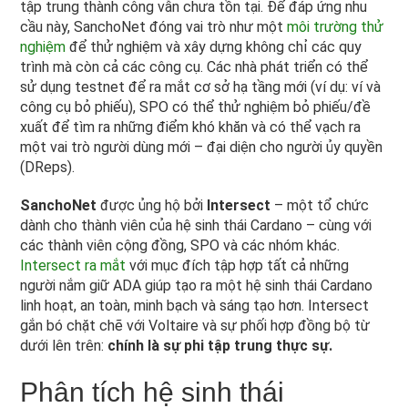
tập trung thành công vẫn chưa tồn tại. Để đáp ứng nhu
cầu này, SanchoNet đóng vai trò như một
môi trường thử
nghiệm
để thử nghiệm và xây dựng không chỉ các quy
trình mà còn cả các công cụ. Các nhà phát triển có thể
sử dụng testnet để ra mắt cơ sở hạ tầng mới (ví dụ: ví và
công cụ bỏ phiếu), SPO có thể thử nghiệm bỏ phiếu/đề
xuất để tìm ra những điểm khó khăn và có thể vạch ra
một vai trò người dùng mới – đại diện cho người ủy quyền
(DReps).
SanchoNet
được ủng hộ bởi
Intersect
– một tổ chức
dành cho thành viên của hệ sinh thái Cardano – cùng với
các thành viên cộng đồng, SPO và các nhóm khác.
Intersect ra mắt
với mục đích tập hợp tất cả những
người nắm giữ ADA giúp tạo ra một hệ sinh thái Cardano
linh hoạt, an toàn, minh bạch và sáng tạo hơn. Intersect
gắn bó chặt chẽ với Voltaire và sự phối hợp đồng bộ từ
dưới lên trên:
chính là sự phi tập trung thực sự.
Phân tích hệ sinh thái