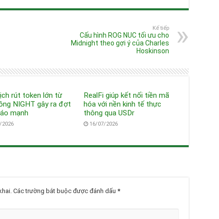
Kế tiếp
Cấu hình ROG NUC tối ưu cho
Midnight theo gợi ý của Charles
Hoskinson
ịch rút token lớn từ
RealFi giúp kết nối tiền mã
ồng NIGHT gây ra đợt
hóa với nền kinh tế thực
háo mạnh
thông qua USDr
/2026
16/07/2026
hai.
Các trường bắt buộc được đánh dấu
*