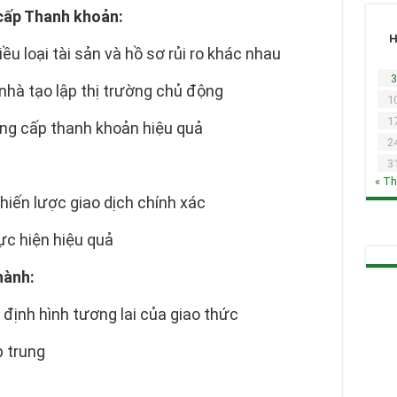
 cấp Thanh khoản:
u loại tài sản và hồ sơ rủi ro khác nhau
3
nhà tạo lập thị trường chủ động
1
1
ng cấp thanh khoản hiệu quả
2
3
« T
hiến lược giao dịch chính xác
ực hiện hiệu quả
hành:
định hình tương lai của giao thức
p trung