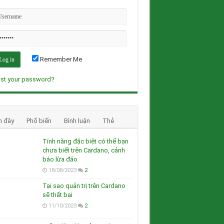
Remember Me
st your password?
n đây
Phổ biến
Bình luận
Thẻ
Tính năng đặc biệt có thể bạn
chưa biết trên Cardano, cảnh
báo lừa đảo
18/08/2023
2
Tại sao quản trị trên Cardano
sẽ thất bại
11/10/2023
2