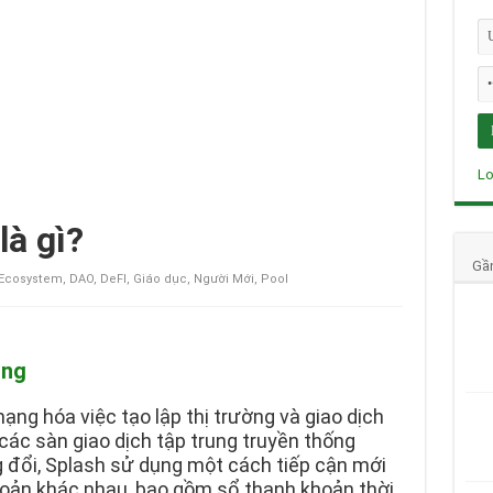
Lo
là gì?
Gầ
Ecosystem
,
DAO
,
DeFI
,
Giáo dục
,
Người Mới
,
Pool
ung
ng hóa việc tạo lập thị trường và giao dịch
các sàn giao dịch tập trung truyền thống
đổi, Splash sử dụng một cách tiếp cận mới
khoản khác nhau, bao gồm sổ thanh khoản thời