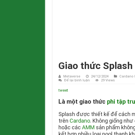
Giao thức Splash 
Metaverse
24/12/2024
Cardano 
Để lại bình luận
29 Views
tweet
Là một giao thức
phi tập tr
Splash được thiết kế để cách mạ
trên
Cardano
. Không giống như 
hoặc các
AMM
sản phẩm không 
kết hợp nhiều loại pool thanh 