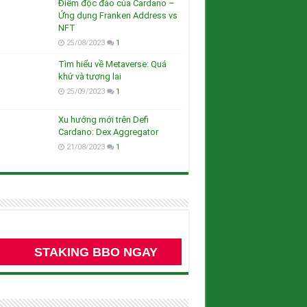
Điểm độc đáo của Cardano –
Ứng dụng Franken Address vs
NFT
25/08/2023
1
Tìm hiểu về Metaverse: Quá
khứ và tương lai
25/09/2023
1
Xu hướng mới trên Defi
Cardano: Dex Aggregator
21/08/2023
1
STAKING BBO NGAY