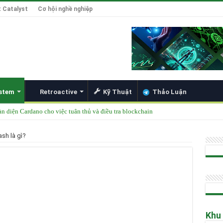
 Catalyst
Cơ hội nghề nghiệp
stem
Retroactive
Kỹ Thuật
Thảo Luận
àn diện Cardano cho việc tuân thủ và điều tra blockchain
được thêm vào danh mục ETF của các tổ chức lớn
sh là gì?
49 Singapore 2025
ong Đổi Mới Hợp Đồng Thông Minh cho Bitcoin, Mở Khóa DeFi và Tích Hợp Card
Hoskinson về Cardano và Bitcoin DeFi
Khu