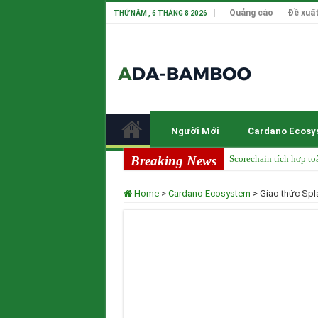
Quảng cáo
Đề xuất
THỨ NĂM , 6 THÁNG 8 2026
Người Mới
Cardano Ecosy
Breaking News
Scorechain tích hợp to
Cardano ADA liên tục 
Home
>
Cardano Ecosystem
>
Giao thức Spla
Cardano tại TOKEN20
Input Output Tiên Ph
Tầm nhìn của Charles 