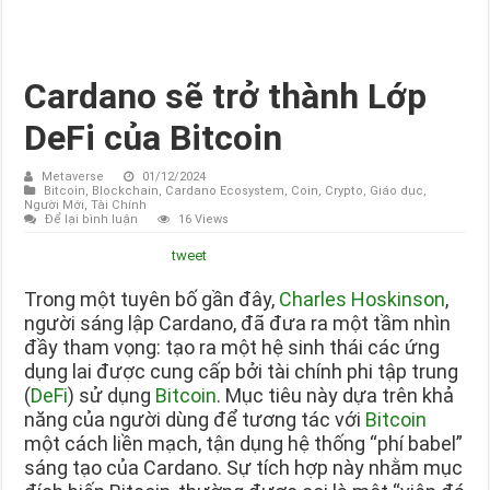
Cardano sẽ trở thành Lớp
DeFi của Bitcoin
Metaverse
01/12/2024
Bitcoin
,
Blockchain
,
Cardano Ecosystem
,
Coin
,
Crypto
,
Giáo dục
,
Người Mới
,
Tài Chính
Để lại bình luận
16 Views
tweet
Trong một tuyên bố gần đây,
Charles Hoskinson
,
người sáng lập Cardano, đã đưa ra một tầm nhìn
đầy tham vọng: tạo ra một hệ sinh thái các ứng
dụng lai được cung cấp bởi tài chính phi tập trung
(
DeFi
) sử dụng
Bitcoin
. Mục tiêu này dựa trên khả
năng của người dùng để tương tác với
Bitcoin
một cách liền mạch, tận dụng hệ thống “phí babel”
sáng tạo của Cardano. Sự tích hợp này nhằm mục