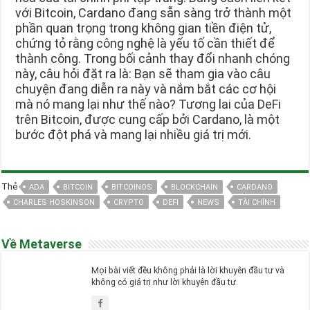
với Bitcoin, Cardano đang sẵn sàng trở thành một
phần quan trọng trong không gian tiền điện tử,
chứng tỏ rằng công nghệ là yếu tố cần thiết để
thành công. Trong bối cảnh thay đổi nhanh chóng
này, câu hỏi đặt ra là: Bạn sẽ tham gia vào câu
chuyện đang diễn ra này và nắm bắt các cơ hội
mà nó mang lại như thế nào? Tương lai của DeFi
trên Bitcoin, được cung cấp bởi Cardano, là một
bước đột phá và mang lại nhiều giá trị mới.
Thẻ
ADA
BITCOIN
BITCOINOS
BLOCKCHAIN
CARDANO
CHARLES HOSKINSON
CRYPTO
DEFI
NEWS
TÀI CHÍNH
Về Metaverse
Mọi bài viết đều không phải là lời khuyên đầu tư và
không có giá trị như lời khuyên đầu tư.