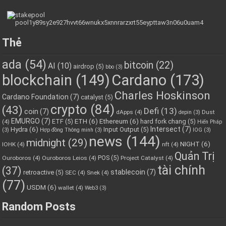
Thẻ
ada
(54)
bitcoin
(22)
AI
(10)
airdrop
(5)
bbo
(3)
blockchain
(149)
Cardano
(173)
Charles Hoskinson
Cardano Foundation
(7)
catalyst
(5)
crypto
(84)
(43)
Defi
(13)
coin
(7)
dApps
(4)
Dust
depin
(3)
EMURGO
(7)
ETH
(6)
Ethereum
(6)
ETF
(5)
hard fork chang
(5)
(4)
Hiến Pháp
Hydra
(6)
Intersect
(7)
Input Output
(5)
(3)
Hợp đồng Thông minh
(3)
IOG
(3)
news
(144)
midnight
(29)
NIGHT
(6)
IOHK
(4)
nft
(4)
Quản Trị
POS
(5)
Ouroboros
(4)
Ouroboros Leios
(4)
Project Catalyst
(4)
tài chính
(37)
stablecoin
(7)
retroactive
(5)
SEC
(4)
Snek
(4)
(77)
USDM
(6)
wallet
(4)
Web3
(3)
Random Posts