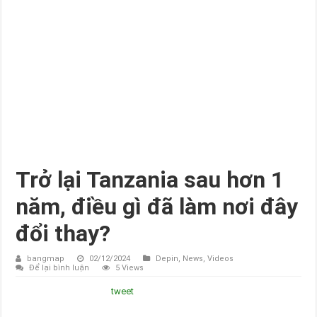
Trở lại Tanzania sau hơn 1
năm, điều gì đã làm nơi đây
đổi thay?
bangmap
02/12/2024
Depin
,
News
,
Videos
Để lại bình luận
5 Views
tweet