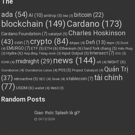
Thẻ
ada
(54)
bitcoin
(22)
AI
(10)
airdrop
(5)
bbo
(3)
blockchain
(149)
Cardano
(173)
Charles Hoskinson
Cardano Foundation
(7)
catalyst
(5)
crypto
(84)
(43)
Defi
(13)
coin
(7)
dApps
(4)
Dust
depin
(3)
EMURGO
(7)
ETH
(6)
Ethereum
(6)
ETF
(5)
hard fork chang
(5)
(4)
Hiến Pháp
Hydra
(6)
Intersect
(7)
Input Output
(5)
(3)
Hợp đồng Thông minh
(3)
IOG
(3)
news
(144)
midnight
(29)
NIGHT
(6)
IOHK
(4)
nft
(4)
Quản Trị
POS
(5)
Ouroboros
(4)
Ouroboros Leios
(4)
Project Catalyst
(4)
tài chính
(37)
stablecoin
(7)
retroactive
(5)
SEC
(4)
Snek
(4)
(77)
USDM
(6)
wallet
(4)
Web3
(3)
Random Posts
Giao thức Splash là gì?
24/12/2024