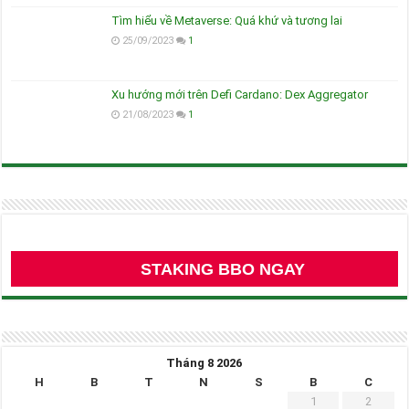
Tìm hiểu về Metaverse: Quá khứ và tương lai
25/09/2023
1
Xu hướng mới trên Defi Cardano: Dex Aggregator
21/08/2023
1
STAKING BBO NGAY
Tháng 8 2026
H
B
T
N
S
B
C
1
2