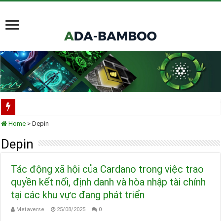
Scorechain tích hợp toàn diện Cardano cho việc tuân thủ và điều tra blockchain
Home
>
Depin
Cardano ADA liên tục được thêm vào danh mục ETF của các tổ chức lớn
Depin
Cardano tại TOKEN2049 Singapore 2025
Tác động xã hội của Cardano trong việc trao
Input Output Tiên Phong Đổi Mới Hợp Đồng Thông Minh cho Bitcoin, Mở Khóa
quyền kết nối, định danh và hòa nhập tài chính
Tầm nhìn của Charles Hoskinson về Cardano và Bitcoin DeFi
tại các khu vực đang phát triển
Metaverse
25/08/2025
0