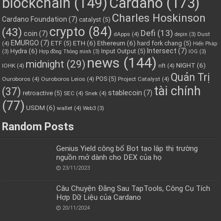
blockchain
(149)
Cardano
(173)
Charles Hoskinson
Cardano Foundation
(7)
catalyst
(5)
crypto
(84)
(43)
Defi
(13)
coin
(7)
dApps
(4)
Dust
depin
(3)
EMURGO
(7)
ETH
(6)
Ethereum
(6)
ETF
(5)
hard fork chang
(5)
(4)
Hiến Pháp
Hydra
(6)
Intersect
(7)
Input Output
(5)
(3)
Hợp đồng Thông minh
(3)
IOG
(3)
news
(144)
midnight
(29)
NIGHT
(6)
IOHK
(4)
nft
(4)
Quản Trị
POS
(5)
Ouroboros
(4)
Ouroboros Leios
(4)
Project Catalyst
(4)
tài chính
(37)
stablecoin
(7)
retroactive
(5)
SEC
(4)
Snek
(4)
(77)
USDM
(6)
wallet
(4)
Web3
(3)
Random Posts
Genius Yield công bố Bot tạo lập thị trường
nguồn mở dành cho DEX của họ
23/11/2023
Câu Chuyện Đằng Sau TapTools, Công Cụ Tích
Hợp Dữ Liệu của Cardano
20/11/2024