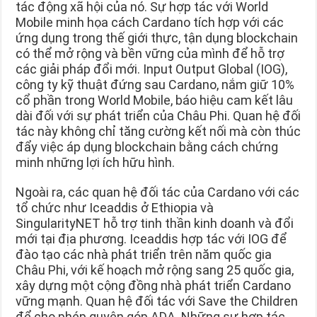
tác động xã hội của nó. Sự hợp tác với World
Mobile minh họa cách Cardano tích hợp với các
ứng dụng trong thế giới thực, tận dụng blockchain
có thể mở rộng và bền vững của mình để hỗ trợ
các giải pháp đổi mới. Input Output Global (IOG),
công ty kỹ thuật đứng sau Cardano, nắm giữ 10%
cổ phần trong World Mobile, báo hiệu cam kết lâu
dài đối với sự phát triển của Châu Phi. Quan hệ đối
tác này không chỉ tăng cường kết nối mà còn thúc
đẩy việc áp dụng blockchain bằng cách chứng
minh những lợi ích hữu hình.
Ngoài ra, các quan hệ đối tác của Cardano với các
tổ chức như Iceaddis ở Ethiopia và
SingularityNET hỗ trợ tinh thần kinh doanh và đổi
mới tại địa phương. Iceaddis hợp tác với IOG để
đào tạo các nhà phát triển trên năm quốc gia
Châu Phi, với kế hoạch mở rộng sang 25 quốc gia,
xây dựng một cộng đồng nhà phát triển Cardano
vững mạnh. Quan hệ đối tác với Save the Children
để cho phép quyên góp ADA. Những sự hợp tác