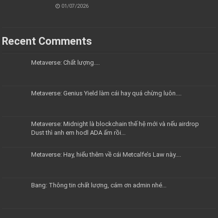
01/07/2026
Recent Comments
Metaverse: Chất lượng....
Metaverse: Genius Yield làm cái hay quá chừng luôn....
Metaverse: Midnight là blockchain thế hệ mới và nếu airdrop
Dust thì anh em hodl ADA ấm rồi...
Metaverse: Hay, hiểu thêm về cái Metcalfe’s Law này....
Bang: Thông tin chất lượng, cám ơn admin nhé...