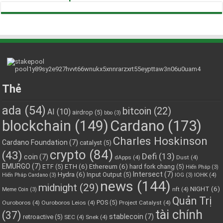
Thẻ
ada
(54)
bitcoin
(22)
AI
(10)
airdrop
(5)
bbo
(3)
blockchain
(149)
Cardano
(173)
Charles Hoskinson
Cardano Foundation
(7)
catalyst
(5)
crypto
(84)
(43)
Defi
(13)
coin
(7)
dApps
(4)
Dust
(4)
EMURGO
(7)
ETH
(6)
Ethereum
(6)
ETF
(5)
hard fork chang
(5)
Hiến Pháp
(3)
Hydra
(6)
Intersect
(7)
Input Output
(5)
IOHK
(4)
Hiến Pháp Cardano
(3)
IOG
(3)
news
(144)
midnight
(29)
NIGHT
(6)
nft
(4)
Meme Coin
(3)
Quản Trị
POS
(5)
Ouroboros
(4)
Ouroboros Leios
(4)
Project Catalyst
(4)
tài chính
(37)
stablecoin
(7)
retroactive
(5)
SEC
(4)
Snek
(4)