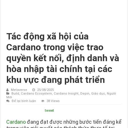
Tác động xã hội của
Cardano trong việc trao
quyền kết nối, định danh và
hòa nhập tài chính tại các
khu vực đang phát triển
Metaverse
25/08/2025
Build
,
Cardano Ecosystem
,
Cardano Insight
,
Depin
,
Giáo dục
,
Người
Mới
Để lại bình luận
38 Views
tweet
Cardano
đang đạt được những bước tiến đáng kể