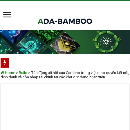
Scorechain tích hợp toàn diện Cardano cho việc tuân thủ và điều tra blockchain
Home
>
Build
>
Tác động xã hội của Cardano trong việc trao quyền kết nối,
định danh và hòa nhập tài chính tại các khu vực đang phát triển
Cardano ADA liên tục được thêm vào danh mục ETF của các tổ chức lớn
Cardano tại TOKEN2049 Singapore 2025
Input Output Tiên Phong Đổi Mới Hợp Đồng Thông Minh cho Bitcoin, Mở Khóa
Tầm nhìn của Charles Hoskinson về Cardano và Bitcoin DeFi