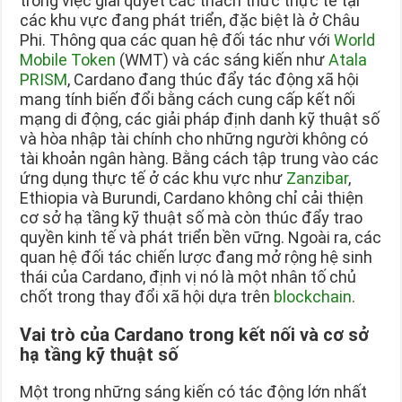
trong việc giải quyết các thách thức thực tế tại
các khu vực đang phát triển, đặc biệt là ở Châu
Phi. Thông qua các quan hệ đối tác như với
World
Mobile Token
(WMT) và các sáng kiến như
Atala
PRISM
, Cardano đang thúc đẩy tác động xã hội
mang tính biến đổi bằng cách cung cấp kết nối
mạng di động, các giải pháp định danh kỹ thuật số
và hòa nhập tài chính cho những người không có
tài khoản ngân hàng. Bằng cách tập trung vào các
ứng dụng thực tế ở các khu vực như
Zanzibar
,
Ethiopia và Burundi, Cardano không chỉ cải thiện
cơ sở hạ tầng kỹ thuật số mà còn thúc đẩy trao
quyền kinh tế và phát triển bền vững. Ngoài ra, các
quan hệ đối tác chiến lược đang mở rộng hệ sinh
thái của Cardano, định vị nó là một nhân tố chủ
chốt trong thay đổi xã hội dựa trên
blockchain
.
Vai trò của Cardano trong kết nối và cơ sở
hạ tầng kỹ thuật số
Một trong những sáng kiến có tác động lớn nhất