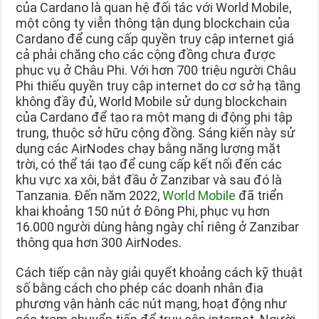
của Cardano là quan hệ đối tác với World Mobile,
một công ty viễn thông tận dụng blockchain của
Cardano để cung cấp quyền truy cập internet giá
cả phải chăng cho các cộng đồng chưa được
phục vụ ở Châu Phi. Với hơn 700 triệu người Châu
Phi thiếu quyền truy cập internet do cơ sở hạ tầng
không đầy đủ, World Mobile sử dụng blockchain
của Cardano để tạo ra một mạng di động phi tập
trung, thuộc sở hữu cộng đồng. Sáng kiến này sử
dụng các AirNodes chạy bằng năng lượng mặt
trời, có thể tái tạo để cung cấp kết nối đến các
khu vực xa xôi, bắt đầu ở Zanzibar và sau đó là
Tanzania. Đến năm 2022,
World Mobile
đã triển
khai khoảng 150 nút ở Đông Phi, phục vụ hơn
16.000 người dùng hàng ngày chỉ riêng ở Zanzibar
thông qua hơn 300 AirNodes.
Cách tiếp cận này giải quyết khoảng cách kỹ thuật
số bằng cách cho phép các doanh nhân địa
phương vận hành các nút mạng, hoạt động như