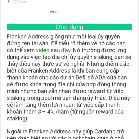
75 Views
tweet
Ứng dụng
Franken Address giống như một loại ủy quyền
đứng tên tài sản, để hiểu rõ thêm về nó các bạn
có thể xem
video sau đây
. Nó thường được ứng
dụng vào việc tạo địa chỉ ủy quyền staking, bạn sẽ
thấy điều này thực sự vô nghĩa. Nhưng điểm đặc
biệt của Franken Address là khi bạn cung cấp
thanh khoản cho các dự án Defi, số ADA của bạn
sẽ được khóa trong địa chỉ của hợp đồng thông
minh nhưng bạn vẫn nhận được reward từ việc
staking trong pool mà bạn đang ủy thác. Điều này
sẽ làm tăng thêm lợi nhuận từ việc cấp thanh
khoản thêm 3 – 4% /năm (từ nguồn reward của
staking).
Ngoài ra Franken Address này giúp Cardano trở
nên khác biệt so với các blockchain khác ở chỗ