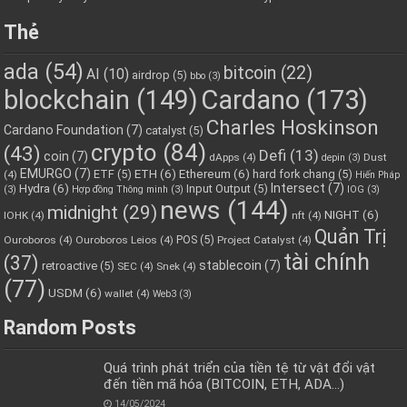
Thẻ
ada
(54)
bitcoin
(22)
AI
(10)
airdrop
(5)
bbo
(3)
blockchain
(149)
Cardano
(173)
Charles Hoskinson
Cardano Foundation
(7)
catalyst
(5)
crypto
(84)
(43)
Defi
(13)
coin
(7)
dApps
(4)
Dust
depin
(3)
EMURGO
(7)
ETH
(6)
Ethereum
(6)
ETF
(5)
hard fork chang
(5)
(4)
Hiến Pháp
Hydra
(6)
Intersect
(7)
Input Output
(5)
(3)
Hợp đồng Thông minh
(3)
IOG
(3)
news
(144)
midnight
(29)
NIGHT
(6)
IOHK
(4)
nft
(4)
Quản Trị
POS
(5)
Ouroboros
(4)
Ouroboros Leios
(4)
Project Catalyst
(4)
tài chính
(37)
stablecoin
(7)
retroactive
(5)
SEC
(4)
Snek
(4)
(77)
USDM
(6)
wallet
(4)
Web3
(3)
Random Posts
Quá trình phát triển của tiền tệ từ vật đổi vật
đến tiền mã hóa (BITCOIN, ETH, ADA…)
14/05/2024