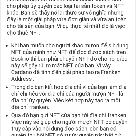
cho phép ủy quyền các loại tài sản token và NFT
khác. Bạn sẽ thấy nó lại thực sự vô nghĩa nhưng
đây là một giải pháp vừa đơn giản và vừa an toàn
cho tài sản của bạn. Ví dụ thực tế nhất đó là việc
cho thuê NFT.
Khi bạn muốn cho người khác mượn để sử dụng
NFT của mình như NFT để đọc được sách trên
Book.io thì bạn phải chuyển NFT đó cho họ, điều
này sẽ gây rủi ro mất NFT của bạn. Vì vậy
Cardano đã tính đến giải pháp tạo ra Franken
Address .
Trong đó bạn kết hợp địa chỉ ví của bạn làm địa
chỉ chi tiêu với địa chỉ của người mượn NFT là
địa chỉ ủy quyền. Việc kết hợp này tạo ra một
địa chỉ franken.
Qua đó bạn gửi NFT của bạn tới địa chỉ franken.
Việc này sẽ giúp cho người mượn NFT có quyền
truy cập vào nội dung đọc sách, còn bạn có
quyền thu hồi NFT có sự ủy quyền này bất cứ