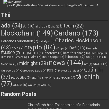
Thẻ
ada
(54)
bitcoin
(22)
AI
(10)
airdrop
(5)
bbo
(3)
blockchain
(149)
Cardano
(173)
Charles Hoskinson
Cardano Foundation
(7)
catalyst
(5)
crypto
(84)
(43)
Defi
(13)
coin
(7)
dApps
(4)
Dust
(4)
EMURGO
(7)
ETH
(6)
Ethereum
(6)
ETF
(5)
hard fork chang
(5)
Hiến Pháp
(3)
Hydra
(6)
Intersect
(7)
Input Output
(5)
IOHK
(4)
Hiến Pháp Cardano
(3)
IOG
(3)
news
(144)
midnight
(29)
NIGHT
(6)
nft
(4)
Meme Coin
(3)
Quản Trị
POS
(5)
Ouroboros
(4)
Ouroboros Leios
(4)
Project Catalyst
(4)
tài chính
(37)
stablecoin
(7)
retroactive
(5)
SEC
(4)
Snek
(4)
(77)
USDM
(6)
wallet
(4)
Web3
(3)
Random Posts
Giải mã mô hình Tokenomics của Blockchain