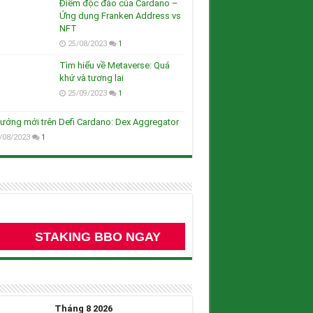
Điểm độc đáo của Cardano –
Ứng dụng Franken Address vs
NFT
25/08/2023
1
Tìm hiểu về Metaverse: Quá
khứ và tương lai
25/09/2023
1
ướng mới trên Defi Cardano: Dex Aggregator
/08/2023
1
STAKING BBO NGAY
Tháng 8 2026