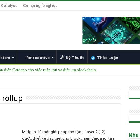
 Catalyst
Cơ hội nghề nghiệp
ystem
Retroactive
Kỹ Thuật
Thảo Luận
àn diện Cardano cho việc tuân thủ và điều tra blockchain
được thêm vào danh mục ETF của các tổ chức lớn
49 Singapore 2025
 rollup
ong Đổi Mới Hợp Đồng Thông Minh cho Bitcoin, Mở Khóa DeFi và Tích Hợp Card
Hoskinson về Cardano và Bitcoin DeFi
Midgard là một giải pháp mở rộng Layer 2 (L2)
Khu
được thiết kế đặc biệt cho blockchain Cardano, tận