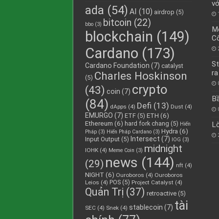
vớ
ada
(54)
AI
(10)
airdrop
(5)
bitcoin
(22)
bbo
(3)
Me
blockchain
(149)
Cô
Cardano
(173)
St
Cardano Foundation
(7)
catalyst
ra
Charles Hoskinson
(5)
crypto
(43)
coin
(7)
Bầ
(84)
Defi
(13)
dApps
(4)
Dust
(4)
EMURGO
(7)
ETH
(6)
ETF
(5)
Ethereum
(6)
hard fork chang
(5)
Lò
Hiến
Hydra
(6)
Pháp
(3)
Hiến Pháp Cardano
(3)
Intersect
(7)
Input Output
(5)
IOG
(3)
midnight
IOHK
(4)
Meme Coin
(3)
news
(144)
(29)
nft
(4)
NIGHT
(6)
Ouroboros
(4)
Ouroboros
POS
(5)
Leios
(4)
Project Catalyst
(4)
Quản Trị
(37)
retroactive
(5)
tài
stablecoin
(7)
SEC
(4)
Snek
(4)