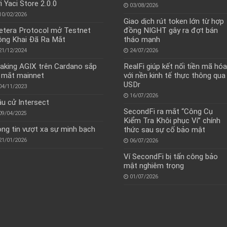
i Yaci Store 2.0.0
03/08/2026
10/02/2026
Giao dịch rút token lớn từ hợp
tera Protocol mở Testnet
đồng NIGHT gây ra đợt bán
ng Khai Đã Ra Mắt
tháo mạnh
21/12/2024
24/07/2026
aking AGIX trên Cardano sắp
RealFi giúp kết nối tiền mã hóa
 mắt mainnet
với nền kinh tế thực thông qua
USDr
04/11/2023
16/07/2026
u cử Intersect
SecondFi ra mắt “Công Cụ
09/04/2025
Kiểm Tra Khôi phục Ví” chính
ng tin vượt xa sự minh bạch
thức sau sự cố bảo mật
21/01/2026
06/07/2026
Ví SecondFi bị tấn công bảo
mật nghiêm trọng
01/07/2026