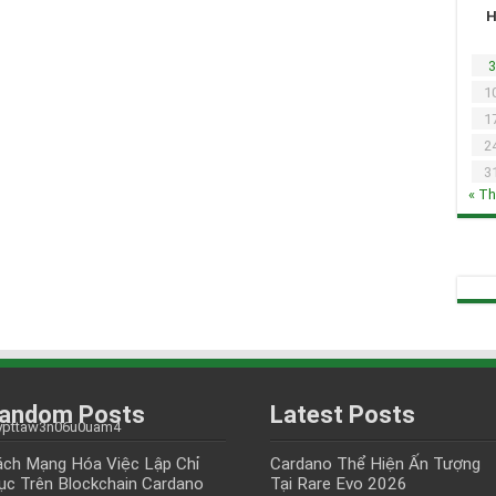
3
1
1
2
3
« T
andom Posts
Latest Posts
ch Mạng Hóa Việc Lập Chỉ
Cardano Thể Hiện Ấn Tượng
c Trên Blockchain Cardano
Tại Rare Evo 2026