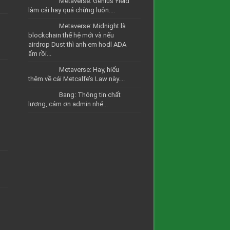
Metaverse: Genius Yield
làm cái hay quá chừng luôn....
Metaverse: Midnight là
blockchain thế hệ mới và nếu
airdrop Dust thì anh em hodl ADA
ấm rồi...
Metaverse: Hay, hiểu
thêm về cái Metcalfe’s Law này....
Bang: Thông tin chất
lượng, cám ơn admin nhé...