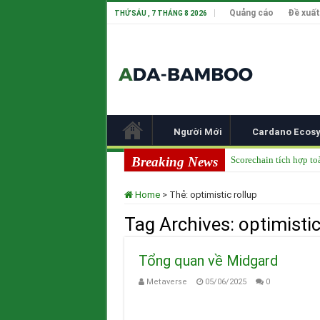
Quảng cáo
Đề xuất
THỨ SÁU , 7 THÁNG 8 2026
Người Mới
Cardano Ecos
Breaking News
Scorechain tích hợp to
Cardano ADA liên tục 
Home
>
Thẻ:
optimistic rollup
Cardano tại TOKEN20
Tag Archives:
optimistic
Input Output Tiên Ph
Tầm nhìn của Charles 
Tổng quan về Midgard
Metaverse
05/06/2025
0