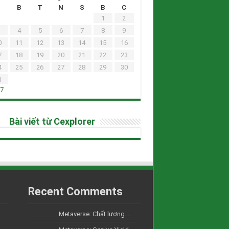
H
B
T
N
S
B
C
1
2
4
5
6
7
8
9
0
11
12
13
14
15
16
7
18
19
20
21
22
23
4
25
26
27
28
29
30
1
h7
Bài viết từ Cexplorer
Recent Comments
Metaverse: Chất lượng....