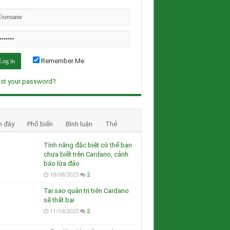
Remember Me
st your password?
n đây
Phổ biến
Bình luận
Thẻ
Tính năng đặc biệt có thể bạn
chưa biết trên Cardano, cảnh
báo lừa đảo
18/08/2023
2
Tại sao quản trị trên Cardano
sẽ thất bại
11/10/2023
2