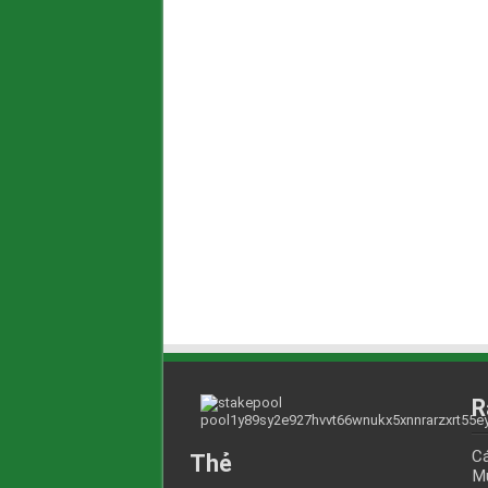
R
Cá
Thẻ
Mụ