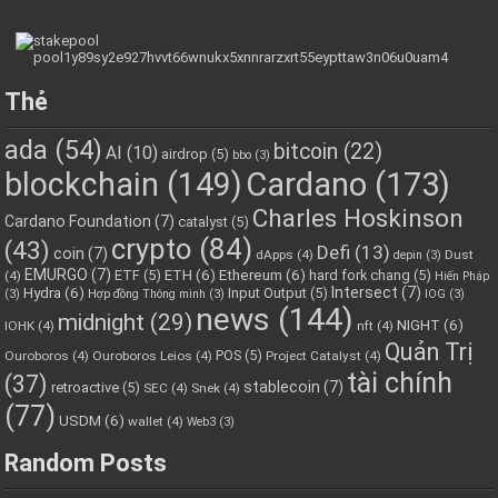
Thẻ
ada
(54)
bitcoin
(22)
AI
(10)
airdrop
(5)
bbo
(3)
blockchain
(149)
Cardano
(173)
Charles Hoskinson
Cardano Foundation
(7)
catalyst
(5)
crypto
(84)
(43)
Defi
(13)
coin
(7)
dApps
(4)
Dust
depin
(3)
EMURGO
(7)
ETH
(6)
Ethereum
(6)
ETF
(5)
hard fork chang
(5)
(4)
Hiến Pháp
Hydra
(6)
Intersect
(7)
Input Output
(5)
(3)
Hợp đồng Thông minh
(3)
IOG
(3)
news
(144)
midnight
(29)
NIGHT
(6)
IOHK
(4)
nft
(4)
Quản Trị
POS
(5)
Ouroboros
(4)
Ouroboros Leios
(4)
Project Catalyst
(4)
tài chính
(37)
stablecoin
(7)
retroactive
(5)
SEC
(4)
Snek
(4)
(77)
USDM
(6)
wallet
(4)
Web3
(3)
Random Posts