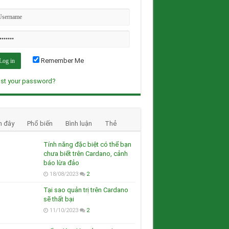
Remember Me
st your password?
n đây
Phổ biến
Bình luận
Thẻ
Tính năng đặc biệt có thể bạn
chưa biết trên Cardano, cảnh
báo lừa đảo
18/08/2023
2
Tại sao quản trị trên Cardano
sẽ thất bại
11/10/2023
2