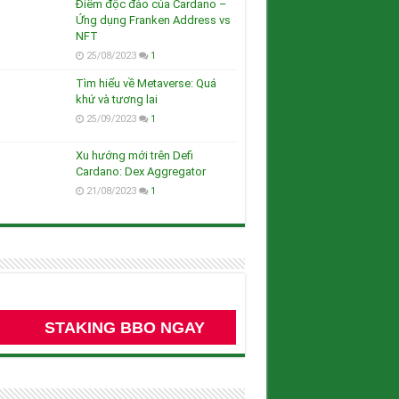
Điểm độc đáo của Cardano –
Ứng dụng Franken Address vs
NFT
25/08/2023
1
Tìm hiểu về Metaverse: Quá
khứ và tương lai
25/09/2023
1
Xu hướng mới trên Defi
Cardano: Dex Aggregator
21/08/2023
1
STAKING BBO NGAY