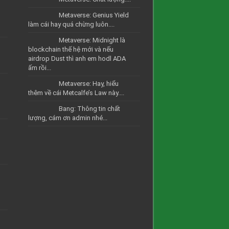
Metaverse: Genius Yield
làm cái hay quá chừng luôn....
Metaverse: Midnight là
blockchain thế hệ mới và nếu
airdrop Dust thì anh em hodl ADA
ấm rồi...
Metaverse: Hay, hiểu
thêm về cái Metcalfe’s Law này....
Bang: Thông tin chất
lượng, cám ơn admin nhé...