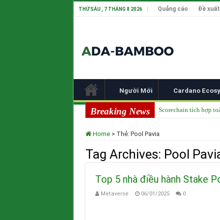
Quảng cáo
Đề xuất
THỨ SÁU , 7 THÁNG 8 2026
Người Mới
Cardano Ecos
Breaking News
Scorechain tích hợp to
Cardano ADA liên tục 
Home
>
Thẻ:
Pool Pavia
Cardano tại TOKEN20
Tag Archives:
Pool Pavi
Input Output Tiên Ph
Tầm nhìn của Charles 
Top 5 nhà điều hành Stake P
Metaverse
06/01/2025
0