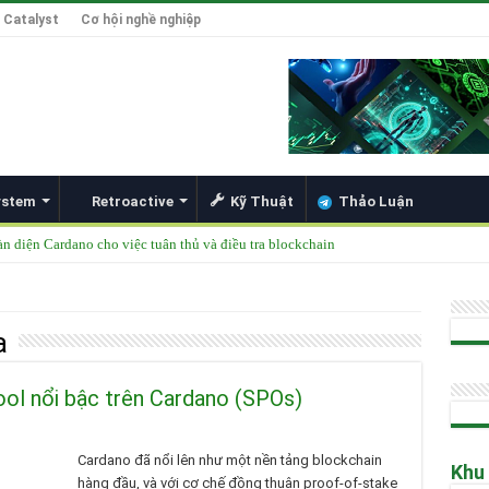
 Catalyst
Cơ hội nghề nghiệp
ystem
Retroactive
Kỹ Thuật
Thảo Luận
àn diện Cardano cho việc tuân thủ và điều tra blockchain
được thêm vào danh mục ETF của các tổ chức lớn
49 Singapore 2025
a
ong Đổi Mới Hợp Đồng Thông Minh cho Bitcoin, Mở Khóa DeFi và Tích Hợp Card
Hoskinson về Cardano và Bitcoin DeFi
ool nổi bậc trên Cardano (SPOs)
Cardano đã nổi lên như một nền tảng blockchain
Khu
hàng đầu, và với cơ chế đồng thuận proof-of-stake