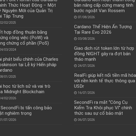
hính Thức Hoạt Động – Một
bản nâng cấp cứng mang tính
 Nguyên Mới của Quản Trị
bước ngoặt Van Rossem
i Tập Trung
07/08/2026
02/02/2025
Cardano Thể Hiện Ấn Tượng
t hợp đồng thuận bằng
Tại Rare Evo 2026
ứng công việc (PoW) và
03/08/2026
ng chứng cổ phần (PoS)
Giao dịch rút token lớn từ hợp
24/03/2024
đồng NIGHT gây ra đợt bán
i phát biểu chính của Charles
tháo mạnh
skinson tại Lễ ký Hiến pháp
24/07/2026
ardano
RealFi giúp kết nối tiền mã hóa
08/01/2025
với nền kinh tế thực thông qua
i học từ lịch sử và vai trò
USDr
a Midnight Blockchain
16/07/2026
14/02/2026
SecondFi ra mắt “Công Cụ
 SecondFi bị tấn công bảo
Kiểm Tra Khôi phục Ví” chính
t nghiêm trọng
thức sau sự cố bảo mật
01/07/2026
06/07/2026