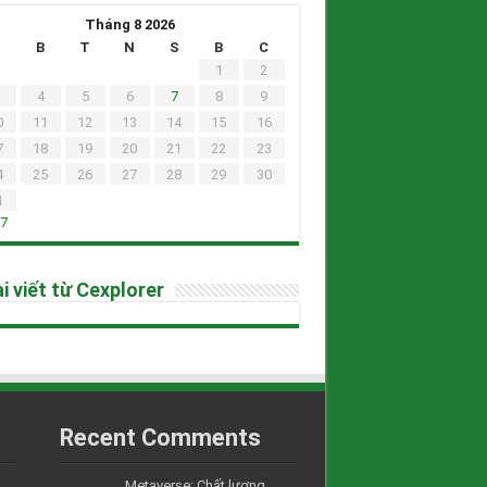
Tháng 8 2026
H
B
T
N
S
B
C
1
2
4
5
6
7
8
9
0
11
12
13
14
15
16
7
18
19
20
21
22
23
4
25
26
27
28
29
30
1
h7
i viết từ Cexplorer
Recent Comments
Metaverse: Chất lượng....