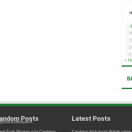
3
1
1
2
3
« T
Bà
andom Posts
Latest Posts
rd Fork Plomin của Cardano
Cardano kích hoạt thành công