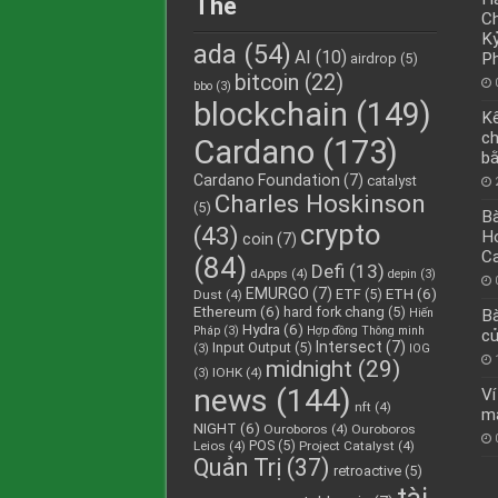
Thẻ
C
Kỷ
ada
(54)
AI
(10)
Ph
airdrop
(5)
bitcoin
(22)
bbo
(3)
blockchain
(149)
Kế
ch
Cardano
(173)
bằ
Cardano Foundation
(7)
catalyst
Charles Hoskinson
(5)
Bà
crypto
(43)
Ho
coin
(7)
C
(84)
Defi
(13)
dApps
(4)
depin
(3)
EMURGO
(7)
ETH
(6)
ETF
(5)
Dust
(4)
Ethereum
(6)
hard fork chang
(5)
Hiến
Bà
Hydra
(6)
Pháp
(3)
Hợp đồng Thông minh
củ
Intersect
(7)
Input Output
(5)
(3)
IOG
midnight
(29)
IOHK
(4)
(3)
news
(144)
Ví
nft
(4)
mậ
NIGHT
(6)
Ouroboros
(4)
Ouroboros
POS
(5)
Leios
(4)
Project Catalyst
(4)
Quản Trị
(37)
retroactive
(5)
tài