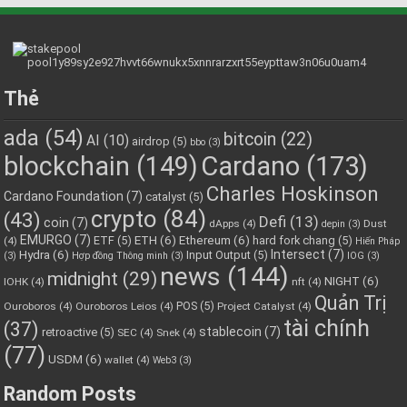
Thẻ
ada
(54)
bitcoin
(22)
AI
(10)
airdrop
(5)
bbo
(3)
blockchain
(149)
Cardano
(173)
Charles Hoskinson
Cardano Foundation
(7)
catalyst
(5)
crypto
(84)
(43)
Defi
(13)
coin
(7)
dApps
(4)
Dust
depin
(3)
EMURGO
(7)
ETH
(6)
Ethereum
(6)
ETF
(5)
hard fork chang
(5)
(4)
Hiến Pháp
Hydra
(6)
Intersect
(7)
Input Output
(5)
(3)
Hợp đồng Thông minh
(3)
IOG
(3)
news
(144)
midnight
(29)
NIGHT
(6)
IOHK
(4)
nft
(4)
Quản Trị
POS
(5)
Ouroboros
(4)
Ouroboros Leios
(4)
Project Catalyst
(4)
tài chính
(37)
stablecoin
(7)
retroactive
(5)
SEC
(4)
Snek
(4)
(77)
USDM
(6)
wallet
(4)
Web3
(3)
Random Posts