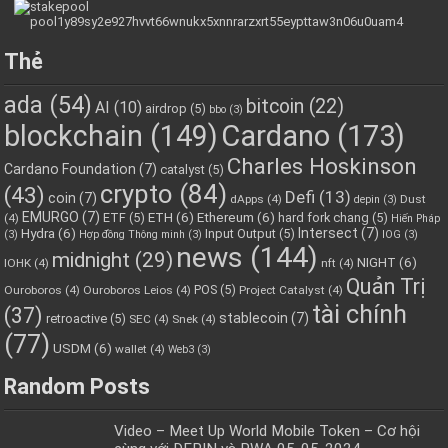
Thẻ
ada
(54)
bitcoin
(22)
AI
(10)
airdrop
(5)
bbo
(3)
blockchain
(149)
Cardano
(173)
Charles Hoskinson
Cardano Foundation
(7)
catalyst
(5)
crypto
(84)
(43)
Defi
(13)
coin
(7)
dApps
(4)
Dust
depin
(3)
EMURGO
(7)
ETH
(6)
Ethereum
(6)
ETF
(5)
hard fork chang
(5)
(4)
Hiến Pháp
Hydra
(6)
Intersect
(7)
Input Output
(5)
(3)
Hợp đồng Thông minh
(3)
IOG
(3)
news
(144)
midnight
(29)
NIGHT
(6)
IOHK
(4)
nft
(4)
Quản Trị
POS
(5)
Ouroboros
(4)
Ouroboros Leios
(4)
Project Catalyst
(4)
tài chính
(37)
stablecoin
(7)
retroactive
(5)
SEC
(4)
Snek
(4)
(77)
USDM
(6)
wallet
(4)
Web3
(3)
Random Posts
Video – Meet Up World Mobile Token – Cơ hội