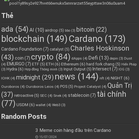
Thẻ
ada
(54)
bitcoin
(22)
AI
(10)
airdrop
(5)
bbo
(3)
blockchain
(149)
Cardano
(173)
Charles Hoskinson
Cardano Foundation
(7)
catalyst
(5)
crypto
(84)
(43)
Defi
(13)
coin
(7)
dApps
(4)
Dust
depin
(3)
EMURGO
(7)
ETH
(6)
Ethereum
(6)
ETF
(5)
hard fork chang
(5)
(4)
Hiến Pháp
Hydra
(6)
Intersect
(7)
Input Output
(5)
(3)
Hợp đồng Thông minh
(3)
IOG
(3)
news
(144)
midnight
(29)
NIGHT
(6)
IOHK
(4)
nft
(4)
Quản Trị
POS
(5)
Ouroboros
(4)
Ouroboros Leios
(4)
Project Catalyst
(4)
tài chính
(37)
stablecoin
(7)
retroactive
(5)
SEC
(4)
Snek
(4)
(77)
USDM
(6)
wallet
(4)
Web3
(3)
Random Posts
3 Meme coin hàng đầu trên Cardano
15/07/2024