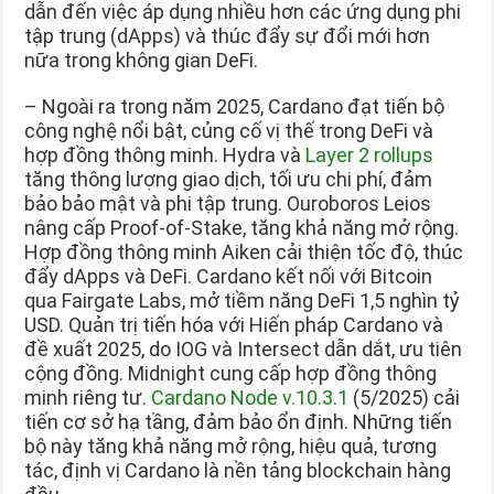
dẫn đến việc áp dụng nhiều hơn các ứng dụng phi
tập trung (dApps) và thúc đẩy sự đổi mới hơn
nữa trong không gian DeFi.
– Ngoài ra trong năm 2025, Cardano đạt tiến bộ
công nghệ nổi bật, củng cố vị thế trong DeFi và
hợp đồng thông minh. Hydra và
Layer 2 rollups
tăng thông lượng giao dịch, tối ưu chi phí, đảm
bảo bảo mật và phi tập trung. Ouroboros Leios
nâng cấp Proof-of-Stake, tăng khả năng mở rộng.
Hợp đồng thông minh Aiken cải thiện tốc độ, thúc
đẩy dApps và DeFi. Cardano kết nối với Bitcoin
qua Fairgate Labs, mở tiềm năng DeFi 1,5 nghìn tỷ
USD. Quản trị tiến hóa với Hiến pháp Cardano và
đề xuất 2025, do IOG và Intersect dẫn dắt, ưu tiên
cộng đồng. Midnight cung cấp hợp đồng thông
minh riêng tư.
Cardano Node v.10.3.1
(5/2025) cải
tiến cơ sở hạ tầng, đảm bảo ổn định. Những tiến
bộ này tăng khả năng mở rộng, hiệu quả, tương
tác, định vị Cardano là nền tảng blockchain hàng