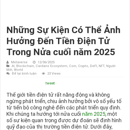
Những Sự Kiện Có Thể Ảnh
Hưởng Đến Tiền Điện Tử
Trong Nửa cuối năm 2025
Metaverse
12/06/2025
AI
,
Blockchain
,
Cardano Ecosystem
,
Coin
,
Crypto
,
DeFI
,
NFT
,
Người
Mới
,
World
Để lại bình luận
23 Views
tweet
Thế giới tiền điện tử rất năng động và không
ngừng phát triển, chịu ảnh hưởng bởi vô số yếu tố
từ tiến bộ công nghệ đến các phát triển quy định.
Khi chúng ta hướng tới nửa cuối
năm 2025
, một
số sự kiện quan trọng được dự đoán sẽ định hình
quỹ đạo của thị trường tiền điện tử. Dưới đây,