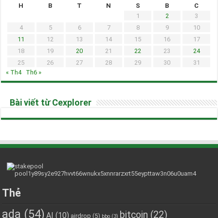
H
B
T
N
S
B
C
1
2
3
4
5
6
7
8
9
10
11
12
13
14
15
16
17
18
19
20
21
22
23
24
25
26
27
28
29
30
31
« Th4
Th6 »
Bài viết từ Cexplorer
Thẻ
ada
(54)
bitcoin
(22)
AI
(10)
airdrop
(5)
bbo
(3)