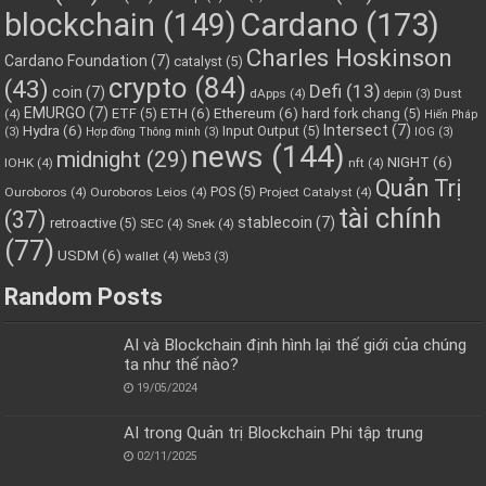
blockchain
(149)
Cardano
(173)
Charles Hoskinson
Cardano Foundation
(7)
catalyst
(5)
crypto
(84)
(43)
Defi
(13)
coin
(7)
dApps
(4)
Dust
depin
(3)
EMURGO
(7)
ETH
(6)
Ethereum
(6)
ETF
(5)
hard fork chang
(5)
(4)
Hiến Pháp
Hydra
(6)
Intersect
(7)
Input Output
(5)
(3)
Hợp đồng Thông minh
(3)
IOG
(3)
news
(144)
midnight
(29)
NIGHT
(6)
IOHK
(4)
nft
(4)
Quản Trị
POS
(5)
Ouroboros
(4)
Ouroboros Leios
(4)
Project Catalyst
(4)
tài chính
(37)
stablecoin
(7)
retroactive
(5)
SEC
(4)
Snek
(4)
(77)
USDM
(6)
wallet
(4)
Web3
(3)
Random Posts
AI và Blockchain định hình lại thế giới của chúng
ta như thế nào?
19/05/2024
AI trong Quản trị Blockchain Phi tập trung
02/11/2025