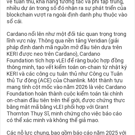
về tuân thủ, khả năng tương tác và phi tập trung,
nhiều dự án trong số đó nhận ra sự phát triển của
blockchain vượt ra ngoài định danh phụ thuộc vào
sổ cái.
Cardano nổi lên như một đối tác quan trọng trong
lĩnh vực này. Thông qua nền tảng Veridian (giải
pháp định danh mã nguồn mở đầu tiên dựa trên
KERI được neo trên Cardano), Cardano
Foundation tích hợp vLEI để ràng buộc hợp đồng
thông minh, tạo vết kiểm toán on-chain từ nhật ký
KERI và các công cụ tuân thủ như Công cụ Tuân
thủ Tự động (ACE) của Chainlink. Một thành tựu
mang tính cột mốc vào năm 2026 là việc Cardano
Foundation hoàn thành cuộc kiểm toán tài chính
on-chain đầu tiên trên thế giới, được chứng thực
bằng mật mã bằng vLEI phối hợp với Grant
Thornton Thụy Sĩ, minh chứng cho việc báo cáo
có thể xác minh và không thể giả mạo.
Các nỗ lực chung, bao gồm báo cáo năm 2025 với