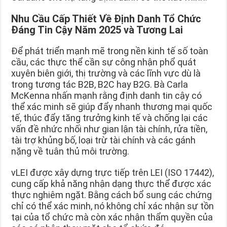
Nhu Cầu Cấp Thiết Về Định Danh Tổ Chức
Đáng Tin Cậy Năm 2025 và Tương Lai
Để phát triển mạnh mẽ trong nền kinh tế số toàn
cầu, các thực thể cần sự công nhận phổ quát
xuyên biên giới, thị trường và các lĩnh vực dù là
trong tương tác B2B, B2C hay B2G. Bà Carla
McKenna nhấn mạnh rằng định danh tin cậy có
thể xác minh sẽ giúp đẩy nhanh thương mại quốc
tế, thúc đẩy tăng trưởng kinh tế và chống lại các
vấn đề nhức nhối như gian lận tài chính, rửa tiền,
tài trợ khủng bố, loại trừ tài chính và các gánh
nặng về tuân thủ môi trường.
vLEI được xây dựng trực tiếp trên LEI (ISO 17442),
cung cấp khả năng nhận dạng thực thể được xác
thực nghiêm ngặt. Bằng cách bổ sung các chứng
chỉ có thể xác minh, nó không chỉ xác nhận sự tồn
tại của tổ chức mà còn xác nhận thẩm quyền của