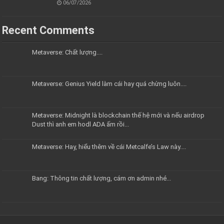
06/07/2026
Recent Comments
Metaverse: Chất lượng....
Metaverse: Genius Yield làm cái hay quá chừng luôn....
Metaverse: Midnight là blockchain thế hệ mới và nếu airdrop
Dust thì anh em hodl ADA ấm rồi...
Metaverse: Hay, hiểu thêm về cái Metcalfe’s Law này....
Bang: Thông tin chất lượng, cám ơn admin nhé...