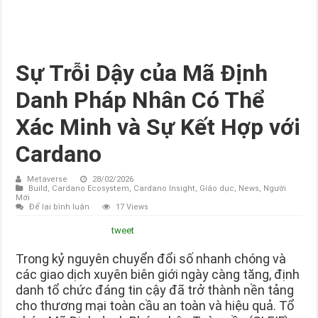
Sự Trỗi Dậy của Mã Định
Danh Pháp Nhân Có Thể
Xác Minh và Sự Kết Hợp với
Cardano
Metaverse
28/02/2026
Build
,
Cardano Ecosystem
,
Cardano Insight
,
Giáo dục
,
News
,
Người
Mới
Để lại bình luận
17 Views
tweet
Trong kỷ nguyên chuyển đổi số nhanh chóng và
các giao dịch xuyên biên giới ngày càng tăng, định
danh tổ chức đáng tin cậy đã trở thành nền tảng
cho thương mại toàn cầu an toàn và hiệu quả. Tổ