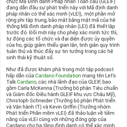
chức Mã Định danh Pháp nhân Toàn cầu (GLEIF)
đang dẫn đầu sự phát triển này với Mã định danh
pháp nhân có thể xác minh (vLEI), một phần mở
rộng phi tập trung, bảo mật bằng mật mã của hệ
thống Mã định danh pháp nhân (LEI) đã thiết lập
trước đó. Đổi mới này cho phép xác minh tức thì,
tự động các tổ chức và đại diện được ủy quyền
của họ, giúp giảm thiểu gian lận, tinh giản quy trình
tuân thủ và thúc đẩy sự tin tưởng trong các hệ
sinh thái kỹ thuật số.
Như đã được khám phá trong một tập podcast
hấp dẫn của
Cardano Foundation
mang tên Let’s
Talk
Cardano
, các nhà lãnh đạo của GLEIF, bao
gồm Carla McKenna (Trưởng bộ phận Tiêu chuẩn
và Giám đốc Điều hành GLEIF khu vực Châu Mỹ),
Christoph Schneider (Trưởng bộ phận Phát triển
và Vận hành IT) và Kevin Griffin (Trưởng nhóm
Phát triển Phần mềm vLEI) đã thảo luận về tiềm
năng của vLEI cùng với những đóng góp của
Cardano cho hạ tầng định danh có thể xác minh.