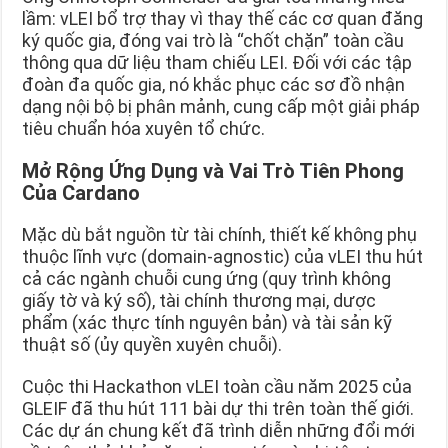
lầm: vLEI bổ trợ thay vì thay thế các cơ quan đăng
ký quốc gia, đóng vai trò là “chốt chặn” toàn cầu
thông qua dữ liệu tham chiếu LEI. Đối với các tập
đoàn đa quốc gia, nó khắc phục các sơ đồ nhận
dạng nội bộ bị phân mảnh, cung cấp một giải pháp
tiêu chuẩn hóa xuyên tổ chức.
Mở Rộng Ứng Dụng và Vai Trò Tiên Phong
Của Cardano
Mặc dù bắt nguồn từ tài chính, thiết kế không phụ
thuộc lĩnh vực (domain-agnostic) của vLEI thu hút
cả các ngành chuỗi cung ứng (quy trình không
giấy tờ và ký số), tài chính thương mại, dược
phẩm (xác thực tính nguyên bản) và tài sản kỹ
thuật số (ủy quyền xuyên chuỗi).
Cuộc thi Hackathon vLEI toàn cầu năm 2025 của
GLEIF đã thu hút 111 bài dự thi trên toàn thế giới.
Các dự án chung kết đã trình diễn những đổi mới