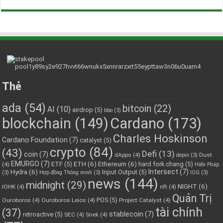
Thẻ
ada
(54)
bitcoin
(22)
AI
(10)
airdrop
(5)
bbo
(3)
blockchain
(149)
Cardano
(173)
Charles Hoskinson
Cardano Foundation
(7)
catalyst
(5)
crypto
(84)
(43)
Defi
(13)
coin
(7)
dApps
(4)
Dust
depin
(3)
EMURGO
(7)
ETH
(6)
Ethereum
(6)
ETF
(5)
hard fork chang
(5)
(4)
Hiến Pháp
Hydra
(6)
Intersect
(7)
Input Output
(5)
(3)
Hợp đồng Thông minh
(3)
IOG
(3)
news
(144)
midnight
(29)
NIGHT
(6)
IOHK
(4)
nft
(4)
Quản Trị
POS
(5)
Ouroboros
(4)
Ouroboros Leios
(4)
Project Catalyst
(4)
tài chính
(37)
stablecoin
(7)
retroactive
(5)
SEC
(4)
Snek
(4)