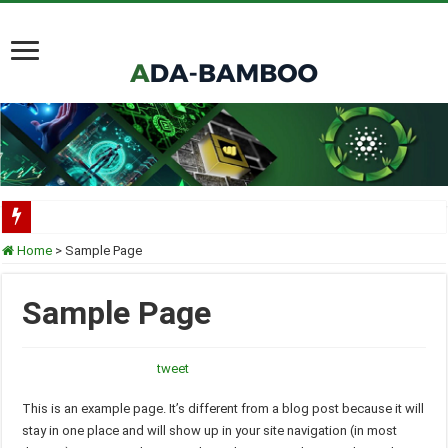
Scorechain tích hợp toàn diện Cardano cho việc tuân thủ và điều tra blockchain
Home
>
Sample Page
Cardano ADA liên tục được thêm vào danh mục ETF của các tổ chức lớn
Sample Page
Cardano tại TOKEN2049 Singapore 2025
Input Output Tiên Phong Đổi Mới Hợp Đồng Thông Minh cho Bitcoin, Mở Khóa
tweet
Tầm nhìn của Charles Hoskinson về Cardano và Bitcoin DeFi
This is an example page. It’s different from a blog post because it will
stay in one place and will show up in your site navigation (in most