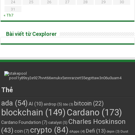
24
25
26
27
28
29
30
31
« Th7
Bài viết từ Cexplorer
Thẻ
ada
(54)
bitcoin
(22)
AI
(10)
airdrop
(5)
bbo
(3)
blockchain
(149)
Cardano
(173)
Charles Hoskinson
Cardano Foundation
(7)
catalyst
(5)
crypto
(84)
(43)
Defi
(13)
coin
(7)
dApps
(4)
Dust
depin
(3)