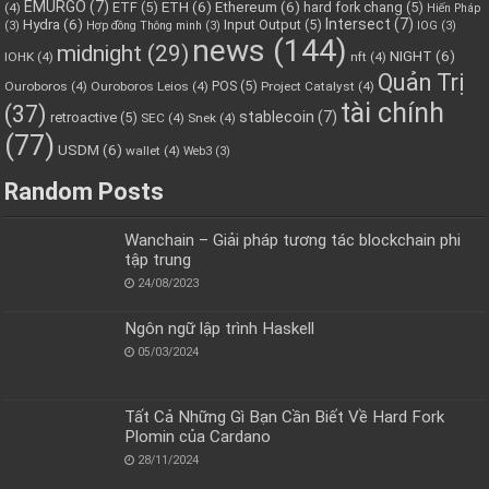
EMURGO
(7)
ETH
(6)
Ethereum
(6)
ETF
(5)
hard fork chang
(5)
(4)
Hiến Pháp
Hydra
(6)
Intersect
(7)
Input Output
(5)
(3)
Hợp đồng Thông minh
(3)
IOG
(3)
news
(144)
midnight
(29)
NIGHT
(6)
IOHK
(4)
nft
(4)
Quản Trị
POS
(5)
Ouroboros
(4)
Ouroboros Leios
(4)
Project Catalyst
(4)
tài chính
(37)
stablecoin
(7)
retroactive
(5)
SEC
(4)
Snek
(4)
(77)
USDM
(6)
wallet
(4)
Web3
(3)
Random Posts
Wanchain – Giải pháp tương tác blockchain phi
tập trung
24/08/2023
Ngôn ngữ lập trình Haskell
05/03/2024
Tất Cả Những Gì Bạn Cần Biết Về Hard Fork
Plomin của Cardano
28/11/2024