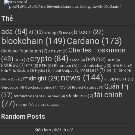
Thẻ
ada
(54)
bitcoin
(22)
AI
(10)
airdrop
(5)
bbo
(3)
blockchain
(149)
Cardano
(173)
Charles Hoskinson
Cardano Foundation
(7)
catalyst
(5)
crypto
(84)
(43)
Defi
(13)
coin
(7)
dApps
(4)
Dust
(4)
EMURGO
(7)
ETH
(6)
Ethereum
(6)
ETF
(5)
hard fork chang
(5)
Hiến Pháp
(3)
Hydra
(6)
Intersect
(7)
Input Output
(5)
IOHK
(4)
Hiến Pháp Cardano
(3)
IOG
(3)
news
(144)
midnight
(29)
NIGHT
(6)
nft
(4)
Meme Coin
(3)
Quản Trị
POS
(5)
Ouroboros
(4)
Ouroboros Leios
(4)
Project Catalyst
(4)
tài chính
(37)
stablecoin
(7)
retroactive
(5)
SEC
(4)
Snek
(4)
(77)
USDM
(6)
wallet
(4)
Web3
(3)
Random Posts
Siêu lạm phát là gì?