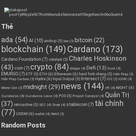
Thẻ
ada
(54)
bitcoin
(22)
AI
(10)
airdrop
(5)
bbo
(3)
blockchain
(149)
Cardano
(173)
Charles Hoskinson
Cardano Foundation
(7)
catalyst
(5)
crypto
(84)
(43)
Defi
(13)
coin
(7)
dApps
(4)
Dust
(4)
EMURGO
(7)
ETH
(6)
Ethereum
(6)
ETF
(5)
hard fork chang
(5)
Hiến Pháp
(3)
Hydra
(6)
Intersect
(7)
Input Output
(5)
IOHK
(4)
Hiến Pháp Cardano
(3)
IOG
(3)
news
(144)
midnight
(29)
NIGHT
(6)
nft
(4)
Meme Coin
(3)
Quản Trị
POS
(5)
Ouroboros
(4)
Ouroboros Leios
(4)
Project Catalyst
(4)
tài chính
(37)
stablecoin
(7)
retroactive
(5)
SEC
(4)
Snek
(4)
(77)
USDM
(6)
wallet
(4)
Web3
(3)
Random Posts