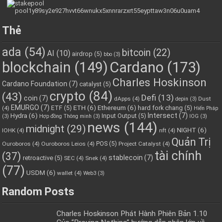
Thẻ
ada
(54)
bitcoin
(22)
AI
(10)
airdrop
(5)
bbo
(3)
blockchain
(149)
Cardano
(173)
Charles Hoskinson
Cardano Foundation
(7)
catalyst
(5)
crypto
(84)
(43)
Defi
(13)
coin
(7)
dApps
(4)
Dust
depin
(3)
EMURGO
(7)
ETH
(6)
Ethereum
(6)
ETF
(5)
hard fork chang
(5)
(4)
Hiến Pháp
Hydra
(6)
Intersect
(7)
Input Output
(5)
(3)
Hợp đồng Thông minh
(3)
IOG
(3)
news
(144)
midnight
(29)
NIGHT
(6)
IOHK
(4)
nft
(4)
Quản Trị
POS
(5)
Ouroboros
(4)
Ouroboros Leios
(4)
Project Catalyst
(4)
tài chính
(37)
stablecoin
(7)
retroactive
(5)
SEC
(4)
Snek
(4)
(77)
USDM
(6)
wallet
(4)
Web3
(3)
Random Posts
Charles Hoskinson Phát Hành Phiên Bản 1.10