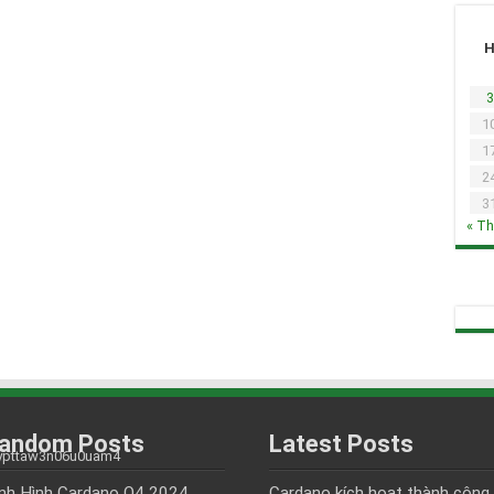
3
1
1
2
3
« T
andom Posts
Latest Posts
nh Hình Cardano Q4 2024
Cardano kích hoạt thành công