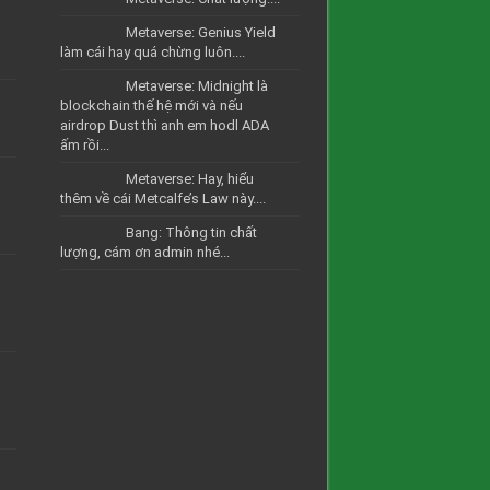
Metaverse: Genius Yield
làm cái hay quá chừng luôn....
Metaverse: Midnight là
blockchain thế hệ mới và nếu
airdrop Dust thì anh em hodl ADA
ấm rồi...
Metaverse: Hay, hiểu
thêm về cái Metcalfe’s Law này....
Bang: Thông tin chất
lượng, cám ơn admin nhé...