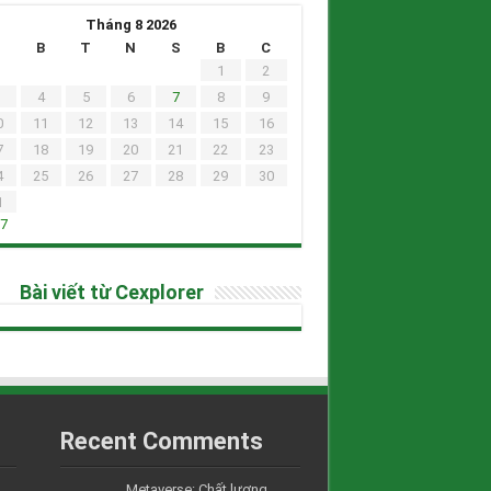
Tháng 8 2026
H
B
T
N
S
B
C
1
2
4
5
6
7
8
9
0
11
12
13
14
15
16
7
18
19
20
21
22
23
4
25
26
27
28
29
30
1
h7
Bài viết từ Cexplorer
Recent Comments
Metaverse: Chất lượng....