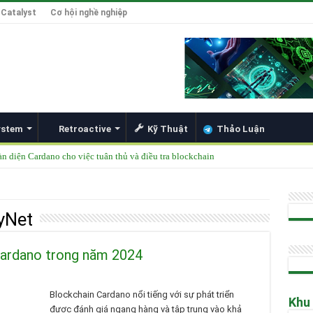
 Catalyst
Cơ hội nghề nghiệp
ystem
Retroactive
Kỹ Thuật
Thảo Luận
àn diện Cardano cho việc tuân thủ và điều tra blockchain
được thêm vào danh mục ETF của các tổ chức lớn
49 Singapore 2025
tyNet
ong Đổi Mới Hợp Đồng Thông Minh cho Bitcoin, Mở Khóa DeFi và Tích Hợp Card
Hoskinson về Cardano và Bitcoin DeFi
Cardano trong năm 2024
Blockchain Cardano nổi tiếng với sự phát triển
Khu
được đánh giá ngang hàng và tập trung vào khả