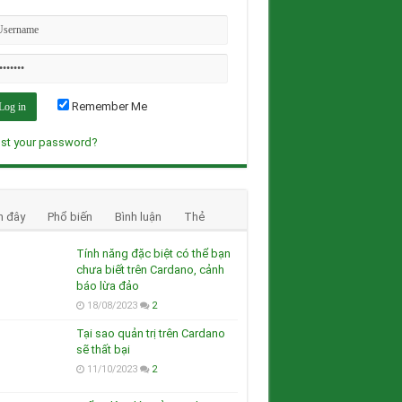
Remember Me
st your password?
n đây
Phổ biến
Bình luận
Thẻ
Tính năng đặc biệt có thể bạn
chưa biết trên Cardano, cảnh
báo lừa đảo
18/08/2023
2
Tại sao quản trị trên Cardano
sẽ thất bại
11/10/2023
2