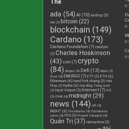
Thẻ
ada
(54)
AI
(10)
Fl
airdrop
(5)
C
bitcoin
(22)
bbo
(3)
blockchain
(149)
Mi
Cardano
(173)
Cardano Foundation
(7)
catalyst
C
Charles Hoskinson
(5)
crypto
(43)
coin
(7)
(84)
Defi
(13)
dApps
(4)
depin
(3)
EMURGO
(7)
ETH
(6)
ETF
(5)
Dust
(4)
Ethereum
(6)
hard fork chang
(5)
Hiến
Hydra
(6)
Pháp
(3)
Hợp đồng Thông minh
Intersect
(7)
Input Output
(5)
(3)
IOG
midnight
(29)
IOHK
(4)
(3)
news
(144)
nft
(4)
NIGHT
(6)
Ouroboros
(4)
Ouroboros
POS
(5)
Leios
(4)
Project Catalyst
(4)
Quản Trị
(37)
retroactive
(5)