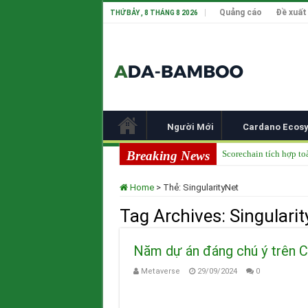
Quảng cáo
Đề xuất
THỨ BẢY , 8 THÁNG 8 2026
Người Mới
Cardano Ecos
Breaking News
Scorechain tích hợp to
Cardano ADA liên tục 
Home
>
Thẻ:
SingularityNet
Cardano tại TOKEN20
Tag Archives:
Singulari
Input Output Tiên Ph
Tầm nhìn của Charles 
Năm dự án đáng chú ý trên 
Metaverse
29/09/2024
0