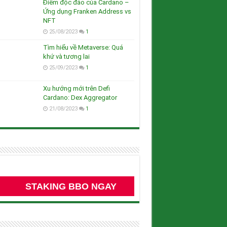
Điểm độc đáo của Cardano –
Ứng dụng Franken Address vs
NFT
25/08/2023
1
Tìm hiểu về Metaverse: Quá
khứ và tương lai
25/09/2023
1
Xu hướng mới trên Defi
Cardano: Dex Aggregator
21/08/2023
1
STAKING BBO NGAY