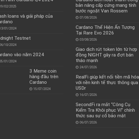
bản nâng cấp cứng mang tính
19/02/2025
bước ngoặt Van Rossem
ash loans và giải pháp của
07/08/2026
ardano
Cardano Thể Hiện Ấn Tượng
13/01/2024
Tại Rare Evo 2026
dnight Testnet
03/08/2026
06/10/2024
Giao dịch rút token lớn từ hợp
ardano vào năm 2024
đồng NIGHT gây ra đợt bán
tháo mạnh
05/01/2024
24/07/2026
3 Meme coin
hàng đầu trên
RealFi giúp kết nối tiền mã hóa
Cardano
với nền kinh tế thực thông qua
USDr
15/07/2024
16/07/2026
SecondFi ra mắt “Công Cụ
Kiểm Tra Khôi phục Ví” chính
thức sau sự cố bảo mật
06/07/2026