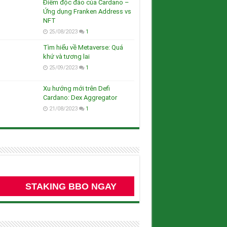
Điểm độc đáo của Cardano –
Ứng dụng Franken Address vs
NFT
25/08/2023
1
Tìm hiểu về Metaverse: Quá
khứ và tương lai
25/09/2023
1
Xu hướng mới trên Defi
Cardano: Dex Aggregator
21/08/2023
1
STAKING BBO NGAY