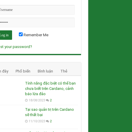
Remember Me
st your password?
n đây
Phổ biến
Bình luận
Thẻ
Tính năng đặc biệt có thể bạn
chưa biết trên Cardano, cảnh
báo lừa đảo
18/08/2023
2
Tại sao quản trị trên Cardano
sẽ thất bại
11/10/2023
2