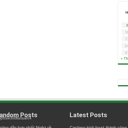
3
1
1
2
3
« T
andom Posts
Latest Posts
ớng dẫn hợp nhất Night về
Cardano kích hoạt thành công