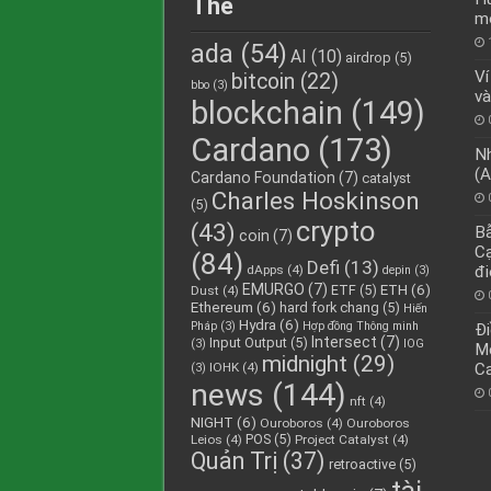
Thẻ
mộ
ada
(54)
AI
(10)
airdrop
(5)
Ví
bitcoin
(22)
bbo
(3)
và
blockchain
(149)
Cardano
(173)
Nh
(A
Cardano Foundation
(7)
catalyst
Charles Hoskinson
(5)
crypto
(43)
Bẫ
coin
(7)
Cạ
(84)
Defi
(13)
dApps
(4)
đi
depin
(3)
EMURGO
(7)
ETH
(6)
ETF
(5)
Dust
(4)
Ethereum
(6)
hard fork chang
(5)
Hiến
Hydra
(6)
Pháp
(3)
Hợp đồng Thông minh
Đi
Intersect
(7)
Input Output
(5)
(3)
IOG
Me
midnight
(29)
IOHK
(4)
C
(3)
news
(144)
nft
(4)
NIGHT
(6)
Ouroboros
(4)
Ouroboros
POS
(5)
Leios
(4)
Project Catalyst
(4)
Quản Trị
(37)
retroactive
(5)