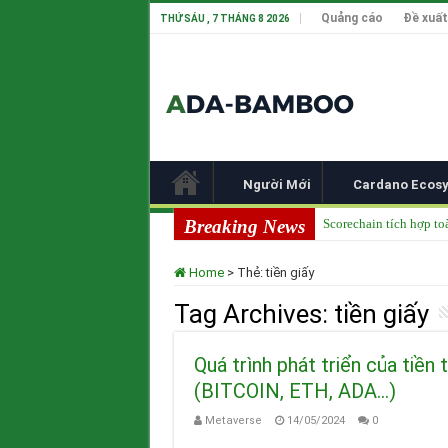
Quảng cáo
Đề xuất
THỨ SÁU , 7 THÁNG 8 2026
Người Mới
Cardano Ecos
Breaking News
Scorechain tích hợp to
Cardano ADA liên tục 
Home
>
Thẻ:
tiền giấy
Cardano tại TOKEN20
Tag Archives:
tiền giấy
Input Output Tiên Ph
Tầm nhìn của Charles 
Quá trình phát triển của tiền
(BITCOIN, ETH, ADA…)
Metaverse
14/05/2024
0