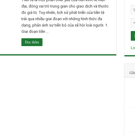
đại, đóng vai trò trung gian cho giao dịch và thước
đo giá trị. Tuy nhiên, lịch sử phát triển của tiền tệ
trải qua nhiều giai đoạn với những hình thức đa
dạng, phản ánh sự tiến bộ của xã hội loài người. 1.
Giai đoạn tiền …
Đọc thêm
Lo
Gầ