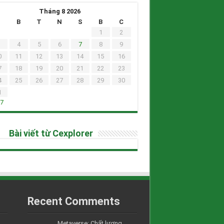
Tháng 8 2026
H
B
T
N
S
B
C
1
2
4
5
6
7
8
9
0
11
12
13
14
15
16
7
18
19
20
21
22
23
4
25
26
27
28
29
30
1
h7
Bài viết từ Cexplorer
Recent Comments
Metaverse: Chất lượng....