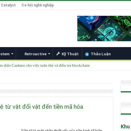
 Catalyst
Cơ hội nghề nghiệp
ystem
Retroactive
Kỹ Thuật
Thảo Luận
àn diện Cardano cho việc tuân thủ và điều tra blockchain
được thêm vào danh mục ETF của các tổ chức lớn
49 Singapore 2025
ong Đổi Mới Hợp Đồng Thông Minh cho Bitcoin, Mở Khóa DeFi và Tích Hợp Card
Hoskinson về Cardano và Bitcoin DeFi
 tệ từ vật đổi vật đến tiền mã hóa
Khu
Tiền tệ là một phần thiết yếu của nền kinh tế hiện