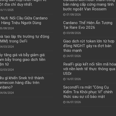
t địa chỉ duy nhất.
bản nâng cấp cứng mang tính
bước ngoặt Van Rossem
16/11/2025
07/08/2026
 Nufi: Nối Cầu Giữa Cardano
 Hàng Triệu Người Dùng
Cardano Thể Hiện Ấn Tượng
Tại Rare Evo 2026
05/08/2024
03/08/2026
à tạo lập thị trường tự động
MM) trong DeFi
Giao dịch rút token lớn từ hợp
đồng NIGHT gây ra đợt bán
04/03/2024
tháo mạnh
y tăng giá và bẫy giảm giá:
24/07/2026
m bẫy trong giao dịch tiền
ện tử
RealFi giúp kết nối tiền mã hóa
với nền kinh tế thực thông qua
02/03/2024
USDr
ều gì khiến Snek trở thành
16/07/2026
mecoin hàng đầu trên
ardano?
SecondFi ra mắt “Công Cụ
Kiểm Tra Khôi phục Ví” chính
04/06/2024
thức sau sự cố bảo mật
06/07/2026