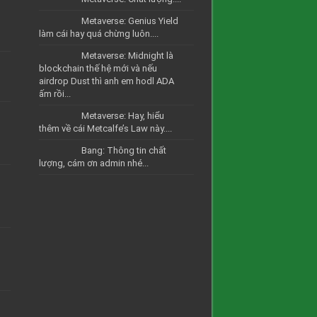
Metaverse: Genius Yield
làm cái hay quá chừng luôn....
Metaverse: Midnight là
blockchain thế hệ mới và nếu
airdrop Dust thì anh em hodl ADA
ấm rồi...
Metaverse: Hay, hiểu
thêm về cái Metcalfe’s Law này....
Bang: Thông tin chất
lượng, cám ơn admin nhé...