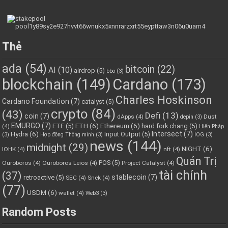
Thẻ
ada
(54)
bitcoin
(22)
AI
(10)
airdrop
(5)
bbo
(3)
blockchain
(149)
Cardano
(173)
Charles Hoskinson
Cardano Foundation
(7)
catalyst
(5)
crypto
(84)
(43)
Defi
(13)
coin
(7)
dApps
(4)
Dust
depin
(3)
EMURGO
(7)
ETH
(6)
Ethereum
(6)
ETF
(5)
hard fork chang
(5)
(4)
Hiến Pháp
Hydra
(6)
Intersect
(7)
Input Output
(5)
(3)
Hợp đồng Thông minh
(3)
IOG
(3)
news
(144)
midnight
(29)
NIGHT
(6)
IOHK
(4)
nft
(4)
Quản Trị
POS
(5)
Ouroboros
(4)
Ouroboros Leios
(4)
Project Catalyst
(4)
tài chính
(37)
stablecoin
(7)
retroactive
(5)
SEC
(4)
Snek
(4)
(77)
USDM
(6)
wallet
(4)
Web3
(3)
Random Posts