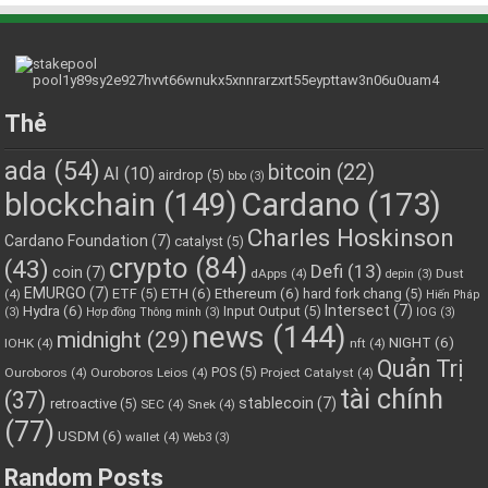
Thẻ
ada
(54)
bitcoin
(22)
AI
(10)
airdrop
(5)
bbo
(3)
blockchain
(149)
Cardano
(173)
Charles Hoskinson
Cardano Foundation
(7)
catalyst
(5)
crypto
(84)
(43)
Defi
(13)
coin
(7)
dApps
(4)
Dust
depin
(3)
EMURGO
(7)
ETH
(6)
Ethereum
(6)
ETF
(5)
hard fork chang
(5)
(4)
Hiến Pháp
Hydra
(6)
Intersect
(7)
Input Output
(5)
(3)
Hợp đồng Thông minh
(3)
IOG
(3)
news
(144)
midnight
(29)
NIGHT
(6)
IOHK
(4)
nft
(4)
Quản Trị
POS
(5)
Ouroboros
(4)
Ouroboros Leios
(4)
Project Catalyst
(4)
tài chính
(37)
stablecoin
(7)
retroactive
(5)
SEC
(4)
Snek
(4)
(77)
USDM
(6)
wallet
(4)
Web3
(3)
Random Posts