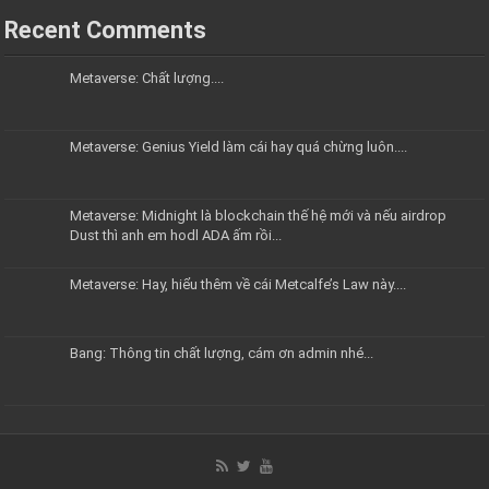
Recent Comments
Metaverse: Chất lượng....
Metaverse: Genius Yield làm cái hay quá chừng luôn....
Metaverse: Midnight là blockchain thế hệ mới và nếu airdrop
Dust thì anh em hodl ADA ấm rồi...
Metaverse: Hay, hiểu thêm về cái Metcalfe’s Law này....
Bang: Thông tin chất lượng, cám ơn admin nhé...