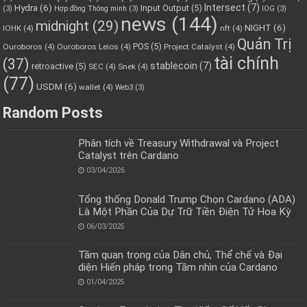
Hydra
(6)
Intersect
(7)
Input Output
(5)
(3)
Hợp đồng Thông minh
(3)
IOG
(3)
news
(144)
midnight
(29)
NIGHT
(6)
IOHK
(4)
nft
(4)
Quản Trị
POS
(5)
Ouroboros
(4)
Ouroboros Leios
(4)
Project Catalyst
(4)
tài chính
(37)
stablecoin
(7)
retroactive
(5)
SEC
(4)
Snek
(4)
(77)
USDM
(6)
wallet
(4)
Web3
(3)
Random Posts
Phân tích về Treasury Withdrawal và Project
Catalyst trên Cardano
03/04/2026
Tổng thống Donald Trump Chọn Cardano (ADA)
Là Một Phần Của Dự Trữ Tiền Điện Tử Hoa Kỳ
06/03/2025
Tầm quan trọng của Dân chủ, Thể chế và Đại
diện Hiến pháp trong Tầm nhìn của Cardano
01/04/2025