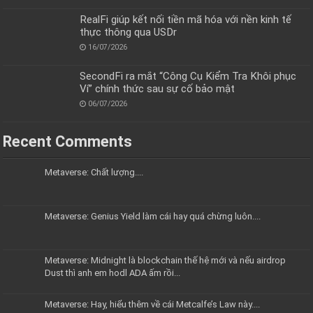
RealFi giúp kết nối tiền mã hóa với nền kinh tế
thực thông qua USDr
16/07/2026
SecondFi ra mắt “Công Cụ Kiểm Tra Khôi phục
Ví” chính thức sau sự cố bảo mật
06/07/2026
Recent Comments
Metaverse: Chất lượng....
Metaverse: Genius Yield làm cái hay quá chừng luôn....
Metaverse: Midnight là blockchain thế hệ mới và nếu airdrop
Dust thì anh em hodl ADA ấm rồi...
Metaverse: Hay, hiểu thêm về cái Metcalfe’s Law này....