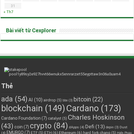
31
« Th7
Bài viết từ Cexplorer
Thẻ
ada
(54)
bitcoin
(22)
AI
(10)
airdrop
(5)
bbo
(3)
blockchain
(149)
Cardano
(173)
Charles Hoskinson
Cardano Foundation
(7)
catalyst
(5)
crypto
(84)
(43)
Defi
(13)
coin
(7)
dApps
(4)
Dust
depin
(3)
EMURGO
(7)
ETH
(6)
Ethereum
(6)
ETF
(5)
hard fork chang
(5)
(4)
Hiến Pháp