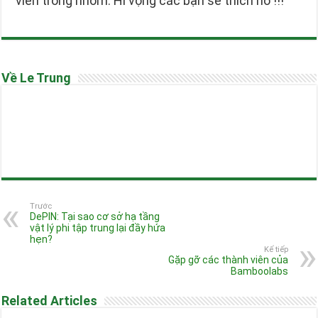
viên trong nhóm. Hi vọng các bạn sẽ thích nó !!!
Về Le Trung
Trước
DePIN: Tại sao cơ sở hạ tầng
vật lý phi tập trung lại đầy hứa
hẹn?
Kế tiếp
Gặp gỡ các thành viên của
Bamboolabs
Related Articles