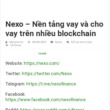
Nexo – Nền tảng vay và cho
vay trên nhiều blockchain
Metaverse
28/08/2023
News
Để lại bình luận
18 Views
tweet
Website:
https://nexo.com/
Twitter:
https://twitter.com/Nexo
Telegram:
https://t.me/nexofinance
Facebook:
https://www.facebook.com/nexofinance
Reddit:
https://www.reddit.com/r/Nexo/