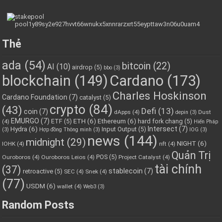
Thẻ
ada
(54)
bitcoin
(22)
AI
(10)
airdrop
(5)
bbo
(3)
blockchain
(149)
Cardano
(173)
Charles Hoskinson
Cardano Foundation
(7)
catalyst
(5)
crypto
(84)
(43)
Defi
(13)
coin
(7)
dApps
(4)
Dust
depin
(3)
EMURGO
(7)
ETH
(6)
Ethereum
(6)
ETF
(5)
hard fork chang
(5)
(4)
Hiến Pháp
Hydra
(6)
Intersect
(7)
Input Output
(5)
(3)
Hợp đồng Thông minh
(3)
IOG
(3)
news
(144)
midnight
(29)
NIGHT
(6)
IOHK
(4)
nft
(4)
Quản Trị
POS
(5)
Ouroboros
(4)
Ouroboros Leios
(4)
Project Catalyst
(4)
tài chính
(37)
stablecoin
(7)
retroactive
(5)
SEC
(4)
Snek
(4)
(77)
USDM
(6)
wallet
(4)
Web3
(3)
Random Posts