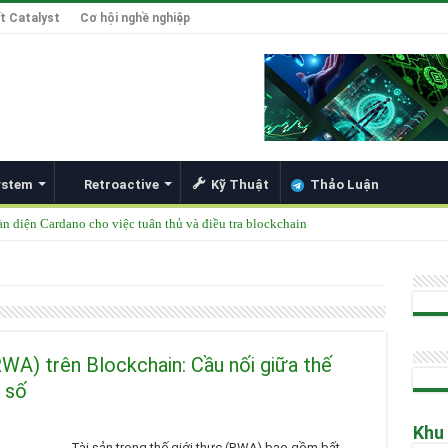
t Catalyst
Cơ hội nghề nghiệp
ystem
Retroactive
Kỹ Thuật
Thảo Luận
àn diện Cardano cho việc tuân thủ và điều tra blockchain
được thêm vào danh mục ETF của các tổ chức lớn
49 Singapore 2025
ong Đổi Mới Hợp Đồng Thông Minh cho Bitcoin, Mở Khóa DeFi và Tích Hợp Card
Hoskinson về Cardano và Bitcoin DeFi
RWA) trên Blockchain: Cầu nối giữa thế
t số
Khu
Tài sản trong thế giới thực (RWA) bao gồm bất