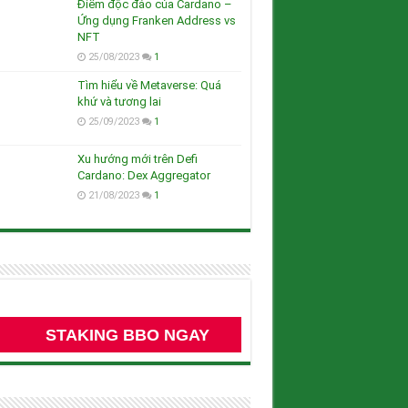
Điểm độc đáo của Cardano –
Ứng dụng Franken Address vs
NFT
25/08/2023
1
Tìm hiểu về Metaverse: Quá
khứ và tương lai
25/09/2023
1
Xu hướng mới trên Defi
Cardano: Dex Aggregator
21/08/2023
1
STAKING BBO NGAY