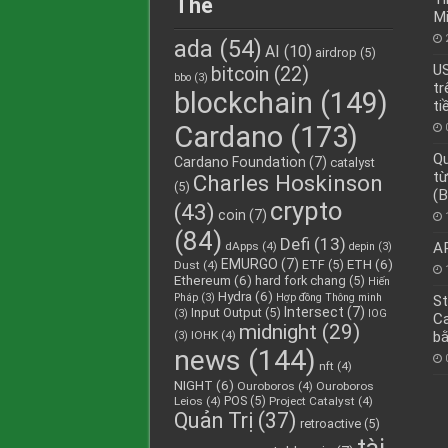
Thẻ
Mi
ada
(54)
AI
(10)
airdrop
(5)
US
bitcoin
(22)
bbo
(3)
tr
blockchain
(149)
ti
Cardano
(173)
Qu
Cardano Foundation
(7)
catalyst
từ
Charles Hoskinson
(5)
(B
crypto
(43)
coin
(7)
(84)
Defi
(13)
dApps
(4)
A
depin
(3)
EMURGO
(7)
ETH
(6)
ETF
(5)
Dust
(4)
Ethereum
(6)
hard fork chang
(5)
Hiến
Hydra
(6)
Pháp
(3)
Hợp đồng Thông minh
St
Intersect
(7)
Input Output
(5)
(3)
IOG
Ca
midnight
(29)
IOHK
(4)
bằ
(3)
news
(144)
nft
(4)
NIGHT
(6)
Ouroboros
(4)
Ouroboros
POS
(5)
Leios
(4)
Project Catalyst
(4)
Quản Trị
(37)
retroactive
(5)
tài