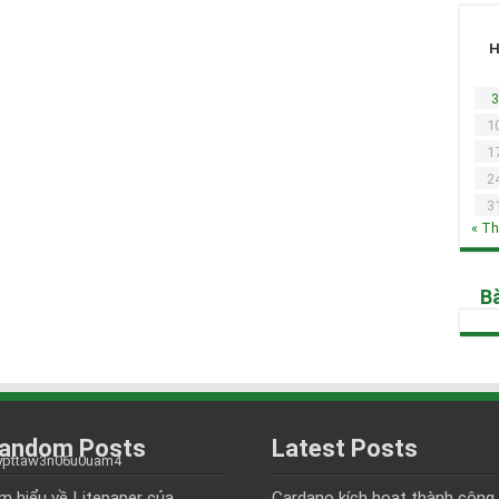
3
1
1
2
3
« T
Bà
andom Posts
Latest Posts
m hiểu về Litepaper của
Cardano kích hoạt thành công