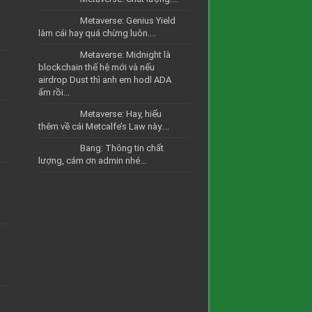
Metaverse: Genius Yield
làm cái hay quá chừng luôn....
Metaverse: Midnight là
blockchain thế hệ mới và nếu
airdrop Dust thì anh em hodl ADA
ấm rồi...
Metaverse: Hay, hiểu
thêm về cái Metcalfe’s Law này....
Bang: Thông tin chất
lượng, cám ơn admin nhé...