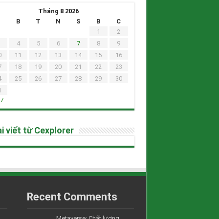
Tháng 8 2026
H
B
T
N
S
B
C
1
2
4
5
6
7
8
9
0
11
12
13
14
15
16
7
18
19
20
21
22
23
4
25
26
27
28
29
30
1
h7
i viết từ Cexplorer
Recent Comments
Metaverse: Chất lượng....