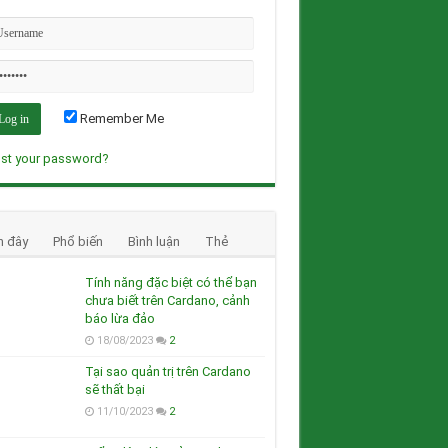
Remember Me
st your password?
n đây
Phổ biến
Bình luận
Thẻ
Tính năng đặc biệt có thể bạn
chưa biết trên Cardano, cảnh
báo lừa đảo
18/08/2023
2
Tại sao quản trị trên Cardano
sẽ thất bại
11/10/2023
2