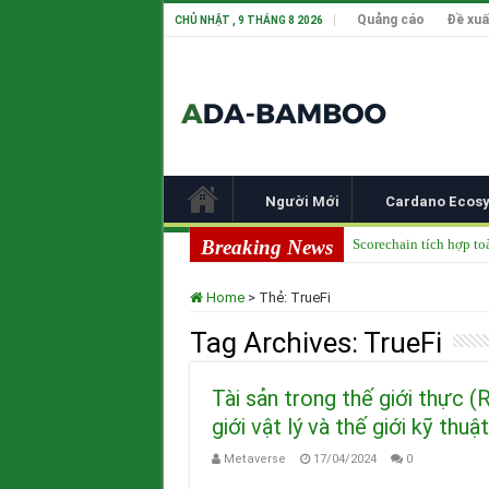
Quảng cáo
Đề xuấ
CHỦ NHẬT , 9 THÁNG 8 2026
Người Mới
Cardano Ecos
Breaking News
Scorechain tích hợp to
Cardano ADA liên tục 
Home
>
Thẻ:
TrueFi
Cardano tại TOKEN20
Tag Archives:
TrueFi
Input Output Tiên Ph
Tầm nhìn của Charles 
Tài sản trong thế giới thực (
giới vật lý và thế giới kỹ thuậ
Metaverse
17/04/2024
0