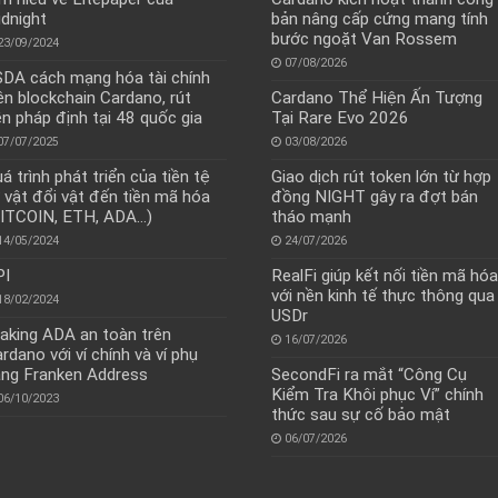
dnight
bản nâng cấp cứng mang tính
bước ngoặt Van Rossem
23/09/2024
07/08/2026
DA cách mạng hóa tài chính
ên blockchain Cardano, rút
Cardano Thể Hiện Ấn Tượng
ền pháp định tại 48 quốc gia
Tại Rare Evo 2026
07/07/2025
03/08/2026
á trình phát triển của tiền tệ
Giao dịch rút token lớn từ hợp
 vật đổi vật đến tiền mã hóa
đồng NIGHT gây ra đợt bán
ITCOIN, ETH, ADA…)
tháo mạnh
14/05/2024
24/07/2026
PI
RealFi giúp kết nối tiền mã hóa
với nền kinh tế thực thông qua
18/02/2024
USDr
aking ADA an toàn trên
16/07/2026
rdano với ví chính và ví phụ
ng Franken Address
SecondFi ra mắt “Công Cụ
Kiểm Tra Khôi phục Ví” chính
06/10/2023
thức sau sự cố bảo mật
06/07/2026