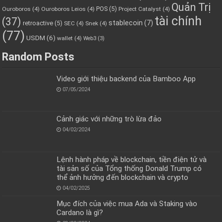
Quản Trị
POS
(5)
Ouroboros
(4)
Ouroboros Leios
(4)
Project Catalyst
(4)
tài chính
(37)
stablecoin
(7)
retroactive
(5)
SEC
(4)
Snek
(4)
(77)
USDM
(6)
wallet
(4)
Web3
(3)
Random Posts
Video giới thiệu backend của Bamboo App
07/05/2024
Cảnh giác với những trò lừa đảo
04/02/2024
Lệnh hành pháp về blockchain, tiền điện tử và
tài sản số của Tổng thống Donald Trump có
thể ảnh hưởng đến blockchain và crypto
04/02/2025
Mục đích của việc mua Ada và Staking vào
Cardano là gì?