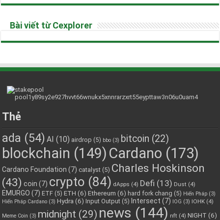
Bài viết từ Cexplorer
Thẻ
ada
(54)
bitcoin
(22)
AI
(10)
airdrop
(5)
bbo
(3)
blockchain
(149)
Cardano
(173)
Charles Hoskinson
Cardano Foundation
(7)
catalyst
(5)
crypto
(84)
(43)
Defi
(13)
coin
(7)
dApps
(4)
Dust
(4)
EMURGO
(7)
ETH
(6)
Ethereum
(6)
ETF
(5)
hard fork chang
(5)
Hiến Pháp
(3)
Hydra
(6)
Intersect
(7)
Input Output
(5)
IOHK
(4)
Hiến Pháp Cardano
(3)
IOG
(3)
news
(144)
midnight
(29)
NIGHT
(6)
nft
(4)
Meme Coin
(3)