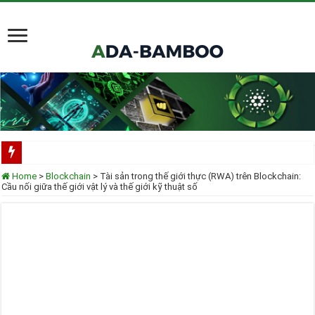
Scorechain tích hợp toàn diện Cardano cho việc tuân thủ và điều tra blockchain
Home
>
Blockchain
>
Tài sản trong thế giới thực (RWA) trên Blockchain:
Cầu nối giữa thế giới vật lý và thế giới kỹ thuật số
Cardano ADA liên tục được thêm vào danh mục ETF của các tổ chức lớn
Cardano tại TOKEN2049 Singapore 2025
Input Output Tiên Phong Đổi Mới Hợp Đồng Thông Minh cho Bitcoin, Mở Khóa
Tầm nhìn của Charles Hoskinson về Cardano và Bitcoin DeFi