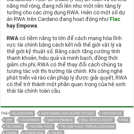
năng mở rộng, đang nổi lên như một nền tảng lý
tưởng cho các ứng dụng RWA. Hiện có một số dự
án RWA trên Cardano đang hoạt động như
Flac
hay Empowa
.
RWA
có tiềm năng to lớn để cách mạng hóa lĩnh
vực tài chính bằng cách kết nối thế giới vật lý và
thế giới kỹ thuật số. Bằng cách tăng cường tính
thanh khoản, hiệu quả và minh bạch, đồng thời
giảm chi phí, RWA có thể thay đổi cách chúng ta
tương tác với thị trường tài chính. Khi công nghệ
phát triển và rào cản pháp lý được giải quyết, RWA
có thể trở thành một phần quan trọng của hệ sinh
thái tài chính toàn cầu.
Thẻ
BLOCKCHAIN
CÁCH MẠNG HÓA QUYỀN SỞ HỮU
CENTRIFUGE
DEFI
GOLDFINCH
MAPLE FINANCE
REAL WORLD ASSET
RWA
TÀI CHÍNH
TÀI SẢN THỰC
TÀI SẢN THỰC TRÊN BLOCKCHAIN
TOKEN
TOKEN HÓA
TRUEFI