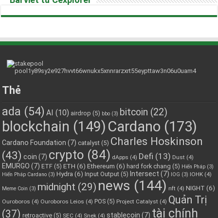
Thẻ
ada
(54)
bitcoin
(22)
AI
(10)
airdrop
(5)
bbo
(3)
blockchain
(149)
Cardano
(173)
Charles Hoskinson
Cardano Foundation
(7)
catalyst
(5)
crypto
(84)
(43)
Defi
(13)
coin
(7)
dApps
(4)
Dust
(4)
EMURGO
(7)
ETH
(6)
Ethereum
(6)
ETF
(5)
hard fork chang
(5)
Hiến Pháp
(3)
Hydra
(6)
Intersect
(7)
Input Output
(5)
IOHK
(4)
Hiến Pháp Cardano
(3)
IOG
(3)
news
(144)
midnight
(29)
NIGHT
(6)
nft
(4)
Meme Coin
(3)
Quản Trị
POS
(5)
Ouroboros
(4)
Ouroboros Leios
(4)
Project Catalyst
(4)
tài chính
(37)
stablecoin
(7)
retroactive
(5)
SEC
(4)
Snek
(4)