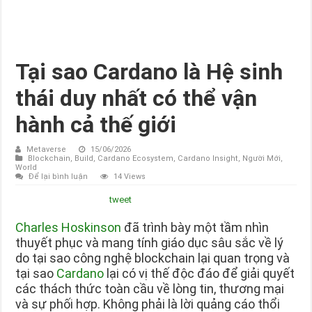
Tại sao Cardano là Hệ sinh
thái duy nhất có thể vận
hành cả thế giới
Metaverse
15/06/2026
Blockchain
,
Build
,
Cardano Ecosystem
,
Cardano Insight
,
Người Mới
,
World
Để lại bình luận
14 Views
tweet
Charles Hoskinson
đã trình bày một tầm nhìn
thuyết phục và mang tính giáo dục sâu sắc về lý
do tại sao công nghệ blockchain lại quan trọng và
tại sao
Cardano
lại có vị thế độc đáo để giải quyết
các thách thức toàn cầu về lòng tin, thương mại
và sự phối hợp. Không phải là lời quảng cáo thổi