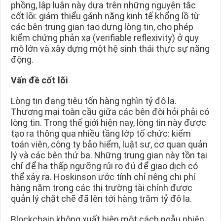
phồng, lập luận này dựa trên những nguyên tắc
cốt lõi: giảm thiểu gánh nặng kinh tế khổng lồ từ
các bên trung gian tạo dựng lòng tin, cho phép
kiểm chứng phản xạ (verifiable reflexivity) ở quy
mô lớn và xây dựng một hệ sinh thái thực sự năng
động.
Vấn đề cốt lõi
Lòng tin đang tiêu tốn hàng nghìn tỷ đô la.
Thương mại toàn cầu giữa các bên đòi hỏi phải có
lòng tin. Trong thế giới hiện nay, lòng tin này được
tạo ra thông qua nhiều tầng lớp tổ chức: kiểm
toán viên, công ty bảo hiểm, luật sư, cơ quan quản
lý và các bên thứ ba. Những trung gian này tồn tại
chỉ để hạ thấp ngưỡng rủi ro đủ để giao dịch có
thể xảy ra. Hoskinson ước tính chỉ riêng chi phí
hàng năm trong các thị trường tài chính được
quản lý chặt chẽ đã lên tới hàng trăm tỷ đô la.
Blockchain không xuất hiện một cách ngẫu nhiên,