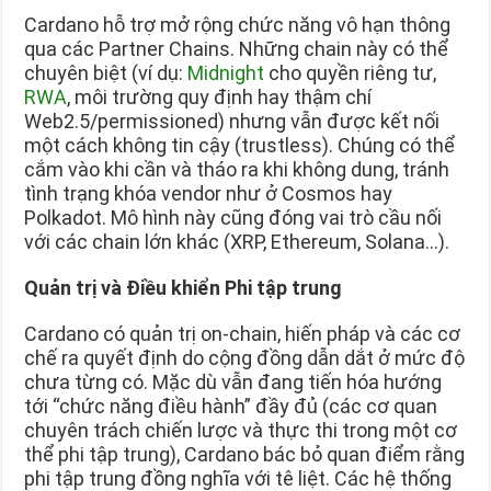
Cardano hỗ trợ mở rộng chức năng vô hạn thông
qua các Partner Chains. Những chain này có thể
chuyên biệt (ví dụ:
Midnight
cho quyền riêng tư,
RWA
, môi trường quy định hay thậm chí
Web2.5/permissioned) nhưng vẫn được kết nối
một cách không tin cậy (trustless). Chúng có thể
cắm vào khi cần và tháo ra khi không dung, tránh
tình trạng khóa vendor như ở Cosmos hay
Polkadot. Mô hình này cũng đóng vai trò cầu nối
với các chain lớn khác (XRP, Ethereum, Solana…).
Quản trị và Điều khiển Phi tập trung
Cardano có quản trị on-chain, hiến pháp và các cơ
chế ra quyết định do cộng đồng dẫn dắt ở mức độ
chưa từng có. Mặc dù vẫn đang tiến hóa hướng
tới “chức năng điều hành” đầy đủ (các cơ quan
chuyên trách chiến lược và thực thi trong một cơ
thể phi tập trung), Cardano bác bỏ quan điểm rằng
phi tập trung đồng nghĩa với tê liệt. Các hệ thống