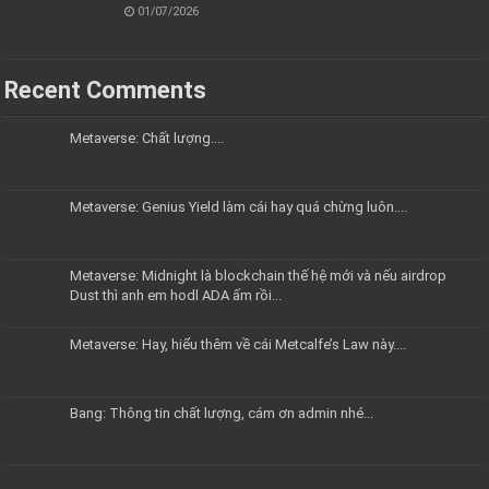
01/07/2026
Recent Comments
Metaverse: Chất lượng....
Metaverse: Genius Yield làm cái hay quá chừng luôn....
Metaverse: Midnight là blockchain thế hệ mới và nếu airdrop
Dust thì anh em hodl ADA ấm rồi...
Metaverse: Hay, hiểu thêm về cái Metcalfe’s Law này....
Bang: Thông tin chất lượng, cám ơn admin nhé...