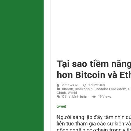
Tại sao tiềm năn
hơn Bitcoin và E
Metaverse
17/12/2024
Bitcoin
,
Blockchain
,
Cardano Ecosystem
,
C
Chính
,
World
Để lại bình luận
19 Views
tweet
Người sáng lập đầy tầm nhìn c
liên tục tham gia các sự kiện v
công nghệ blockchain trong việc