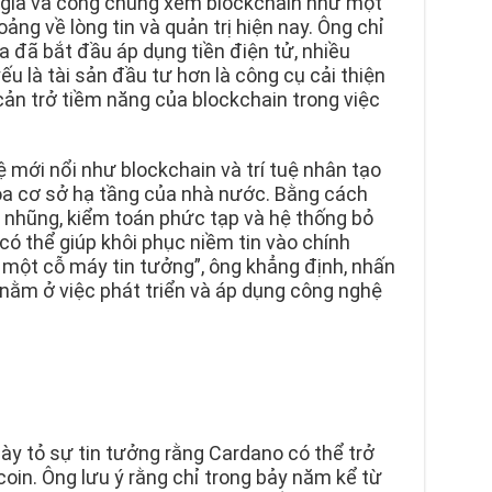
ị gia và công chúng xem blockchain như một
ng về lòng tin và quản trị hiện nay. Ông chỉ
ia đã bắt đầu áp dụng tiền điện tử, nhiều
yếu là tài sản đầu tư hơn là công cụ cải thiện
cản trở tiềm năng của blockchain trong việc
 mới nổi như blockchain và trí tuệ nhân tạo
hóa cơ sở hạ tầng của nhà nước. Bằng cách
 nhũng, kiểm toán phức tạp và hệ thống bỏ
có thể giúp khôi phục niềm tin vào chính
 một cỗ máy tin tưởng”, ông khẳng định, nhấn
ằm ở việc phát triển và áp dụng công nghệ
ày tỏ sự tin tưởng rằng Cardano có thể trở
oin. Ông lưu ý rằng chỉ trong bảy năm kể từ