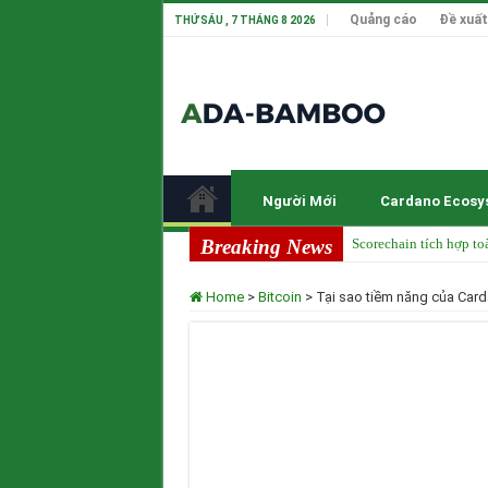
Quảng cáo
Đề xuất
THỨ SÁU , 7 THÁNG 8 2026
Người Mới
Cardano Ecosy
Breaking News
Scorechain tích hợp to
Cardano ADA liên tục 
Home
>
Bitcoin
>
Tại sao tiềm năng của Card
Cardano tại TOKEN20
Input Output Tiên Ph
Tầm nhìn của Charles 