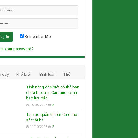
Remember Me
st your password?
n đây
Phổ biến
Bình luận
Thẻ
Tính năng đặc biệt có thể bạn
chưa biết trên Cardano, cảnh
báo lừa đảo
18/08/2023
2
Tại sao quản trị trên Cardano
sẽ thất bại
11/10/2023
2