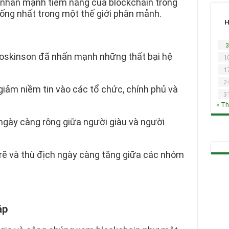
 nhấn mạnh tiềm năng của blockchain trong
thống nhất trong một thế giới phân mảnh.
3
Hoskinson đã nhấn mạnh những thất bại hệ
1
1
2
iảm niềm tin vào các tổ chức, chính phủ và
3
« T
gày càng rộng giữa người giàu và người
rẽ và thù địch ngày càng tăng giữa các nhóm
áp