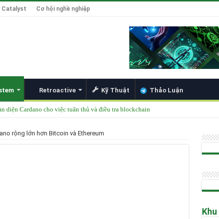
 Catalyst
Cơ hội nghề nghiệp
stem
Retroactive
Kỹ Thuật
Thảo Luận
àn diện Cardano cho việc tuân thủ và điều tra blockchain
được thêm vào danh mục ETF của các tổ chức lớn
ano rộng lớn hơn Bitcoin và Ethereum
49 Singapore 2025
ong Đổi Mới Hợp Đồng Thông Minh cho Bitcoin, Mở Khóa DeFi và Tích Hợp Card
Hoskinson về Cardano và Bitcoin DeFi
Khu