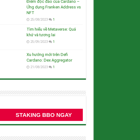
Điểm độc đáo của Cardano –
Ứng dụng Franken Address vs
NFT
25/08/2023
1
Tìm hiểu về Metaverse: Quá
khứ và tương lai
25/09/2023
1
Xu hướng mới trên Defi
Cardano: Dex Aggregator
21/08/2023
1
STAKING BBO NGAY