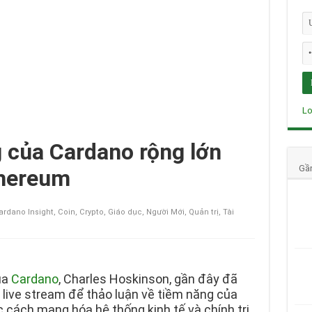
Lo
g của Cardano rộng lớn
Gầ
thereum
ardano Insight
,
Coin
,
Crypto
,
Giáo dục
,
Người Mới
,
Quản trị
,
Tài
ủa
Cardano
, Charles Hoskinson, gần đây đã
à live stream để thảo luận về tiềm năng của
 cách mạng hóa hệ thống kinh tế và chính trị